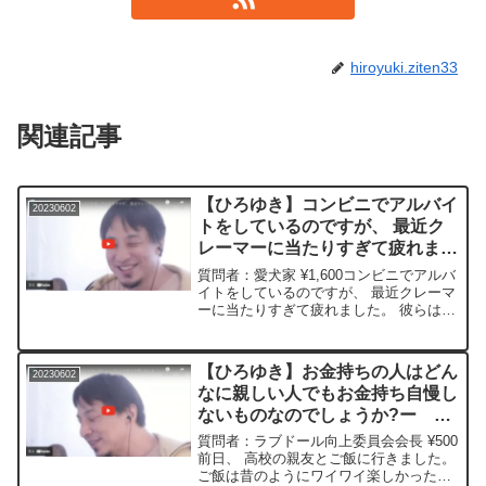
hiroyuki.ziten33
関連記事
【ひろゆき】コンビニでアルバイ
20230602
トをしているのですが、 最近ク
レーマーに当たりすぎて疲れまし
たー ひろゆき切り抜き
質問者：愛犬家 ¥1,600コンビニでアルバ
20230602
イトをしているのですが、 最近クレーマ
ーに当たりすぎて疲れました。 彼らは、
たかだかコンビニで何を求めているので
しょうか? 「俺はこの店で不快な思いを
した! 本部に行くぞ!」 と言われたので
【ひろゆき】お金持ちの人はどん
20230602
「不...
なに親しい人でもお金持ち自慢し
ないものなのでしょうか?ー ひ
ろゆき切り抜き 20230602
質問者：ラブドール向上委員会会長 ¥500
前日、 高校の親友とご飯に行きました。
ご飯は昔のようにワイワイ楽しかったの