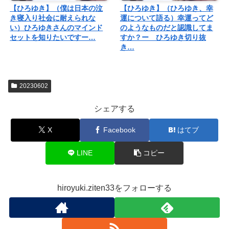
【ひろゆき】（僕は日本の泣
【ひろゆき】（ひろゆき、幸
き寝入り社会に耐えられな
運について語る）幸運ってど
い）ひろゆきさんのマインド
のようなものだと認識してま
セットを知りたいですー…
すか？ー ひろゆき切り抜
き…
20230602
シェアする
X
Facebook
はてブ
LINE
コピー
hiroyuki.ziten33をフォローする