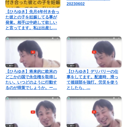
20230602
【ひろゆき】先月4年付き合っ
た彼との子を妊娠してる事が
発覚。相手は中絶して欲しい
と言ってます。私は出産し…
【ひろゆき】将来的に欧米の
【ひろゆき】デリバリーの仕
どこかの国で永住権を取得し
事をしてます。配達時、滑っ
たい。いつどのように行動す
て後頭部を強打。労災を使う
るのが得策でしょうか。ー…
としたら、…