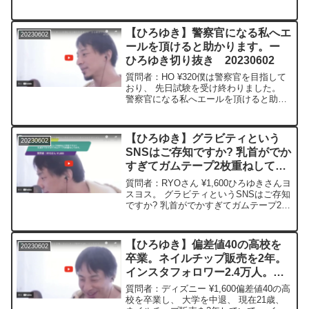
ですが、 その後の噂でその親友の旦那が
会社経営者でめちゃくちゃ金持ちと知り
ました。 ですが、 全くそんな話もせ
【ひろゆき】警察官になる私へエ
20230602
ず、そんな身...
ールを頂けると助かります。ー
ひろゆき切り抜き 20230602
質問者：HO ¥320僕は警察官を目指して
おり、 先日試験を受け終わりました。
警察官になる私へエールを頂けると助か
ります。＊＊＊＊＊＊＊文字起こし内容
＊＊＊＊＊＊＊＊＊＊＊＊頑張ってくだ
さい仕事をして感謝をされる仕事でもあ
【ひろゆき】グラビティという
20230602
るしあと本当にそ...
SNSはご存知ですか? 乳首がでか
すぎてガムテープ2枚重ねしてま
す。ー ひろゆき切り抜き
質問者：RYOさん ¥1,600ひろゆきさんヨ
20230602
スヨス。 グラビティというSNSはご存知
ですか? 乳首がでかすぎてガムテープ2枚
重ねしてるんですけど、 乳毛を挟まない
ように外側に乳毛を抑えながらガムテー
プを貼ってたら、毛が癖付いて乳首が太
【ひろゆき】偏差値40の高校を
20230602
陽み...
卒業。ネイルチップ販売を2年。
インスタフォロワー2.4万人。平
均月収40万円。ネット教材の販
質問者：ディズニー ¥1,600偏差値40の高
売。これでいいと思いますか？
校を卒業し、 大学を中退、 現在21歳、