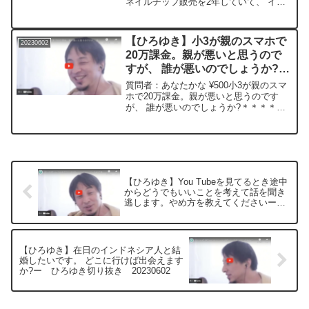
ネイルチップ販売を2年していて、 イン
ー ひろゆき切り抜き
スタフォロワー2.4万人無理せず働いてこ
20230602
の半年は平均月収40万円くらいです、 馬
鹿な私が最高月収55万!みたいな感...
【ひろゆき】小3が親のスマホで
20230602
20万課金。親が悪いと思うので
すが、 誰が悪いのでしょうか?
ー ひろゆき切り抜き
質問者：あなたかな ¥500小3が親のスマ
20230602
ホで20万課金。親が悪いと思うのです
が、 誰が悪いのでしょうか?＊＊＊＊＊
＊＊文字起こし内容＊＊＊＊＊＊＊＊＊
＊＊＊悪いのは親なんですけど間違って
課金した時はAppleに言うと返金してもら
えます僕が...
【ひろゆき】You Tubeを見てるとき途中
からどうでもいいことを考えて話を聞き
逃します。やめ方を教えてくださいー
ひろゆき切り抜き 20230602
【ひろゆき】在日のインドネシア人と結
婚したいです。 どこに行けば出会えます
か?ー ひろゆき切り抜き 20230602