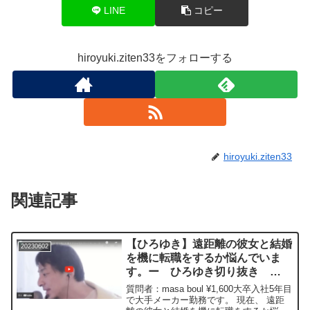
LINE
コピー
hiroyuki.ziten33をフォローする
hiroyuki.ziten33
関連記事
【ひろゆき】遠距離の彼女と結婚
20230602
を機に転職をするか悩んでいま
す。ー ひろゆき切り抜き
20230602
質問者：masa boul ¥1,600大卒入社5年目
で大手メーカー勤務です。 現在、 遠距