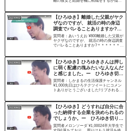
離の彼女と結婚を機に転職をするか悩ん
でいます。現職は給料や人間関係でも満
足しております。 彼女は都合上、 こち
らにはきてくれないとのことです。 彼
【ひろゆき】離婚した父親がヤク
20230602
女...
ザなのですが、 就活の時の身辺
調査でバレることありますか?
ー ひろゆき切り抜き
質問者：あいうえお ¥800離婚した父親が
20230602
ヤクザなのですが、 就活の時の身辺調査
でバレることありますか?＊＊＊＊＊＊＊
文字起こし内容＊＊＊＊＊＊＊＊＊＊＊
＊えっとよほど大きな企業とかでなけれ
ば基本バレないです警察とその警察とB
【ひろゆき】ひろゆきさんは押し
20230602
を入れてるよう...
に弱く配慮の塊みたいな人なんだ
と感じました。ー ひろゆき切り
抜き 20230602
質問者：しかまるの生活保護チャンネル
¥1,000先日はひろテクツイートにコメン
トありがとうございました!リプされると
思わなかったのでマジで嬉しい反面、 ひ
ろゆきさんは押しに弱く配慮の塊みたい
な人なんだと感じました。 恐らくそれ故
【ひろゆき】どうすれば自分に合
20230602
に利用され...
った納得する企業を決められるの
でしょうか。ー ひろゆき切り抜
き 20230602
質問者メロンソーダ ¥1,00024卒大学生で
す0社落ちており、 周りはもう就活を終