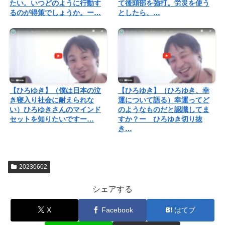
たい。いつどのように行動す
て後頭部を強打。労災を使う
るのが得策でしょうか。ー…
としたら、…
【ひろゆき】（僕は日本の泣
【ひろゆき】（ひろゆき、幸
き寝入り社会に耐えられな
運について語る）幸運ってど
い）ひろゆきさんのマインド
のようなものだと認識してま
セットを知りたいですー…
すか？ー ひろゆき切り抜
き…
20230602
シェアする
X
Facebook
はてブ