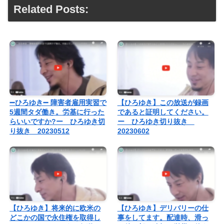
Related Posts:
➖ひろゆき➖ 障害者雇用実習で
【ひろゆき】この放送が録画
5週間タダ働き。労基に行った
であると証明してください。
らいいですか?ー ひろゆき切
ー ひろゆき切り抜き
り抜き 20230512
20230602
【ひろゆき】将来的に欧米の
【ひろゆき】デリバリーの仕
どこかの国で永住権を取得し
事をしてます。配達時、滑っ