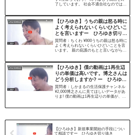
了しています。 社会不適合社なのではな
いかと感じてきています。 何も目的がな
く、 志望動機を書いても嘘ばかりになり
ます。 どうすれば自分に合った納得する
【ひろゆき】うちの親は怒る時に
20230602
企業...
よく考えられないくらいひどいこ
とを言いますー ひろゆき切り抜
き 20230602
質問者：ちくわ ¥800うちの親は怒る時に
よく考えられないくらいひどいことを言
います。 親の庇護のもとと言いながら、
家から出ていけ、 この家には必要ない、
などと言います。 それにこの事を誰かに
相談したら同情を誘ってんの?などと言わ
【ひろゆき】僕の動画は1再生辺
20230602
れてしま...
りの単価は高いです。博之さんは
どう分析しますか? ー ひろゆき
切り抜き 20230602
質問者：しかまるの生活保護チャンネル
¥2,000博之さんに見てほしいデータがあ
りま! 僕の動画は1再生辺りの単価が、8
分未満で0.3~0.4円、 8分以上で0.5~0.8
円、 日によって0.9円になります。 配信
に至っては0.8~1円です...
【ひろゆき】新規事業開始の手段につい
て相談ですー ひろゆき切り抜き