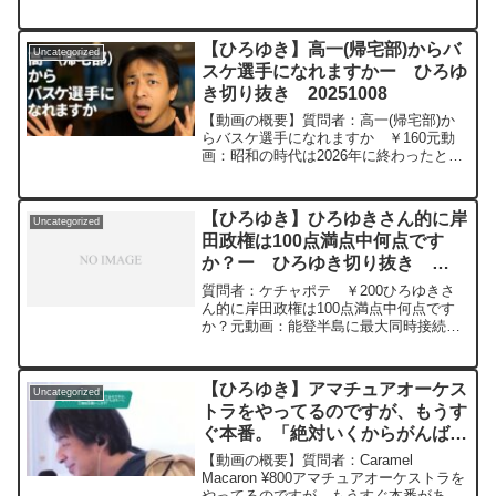
ム、フルタイム、エクストラタイム。
Nina Blancaを呑みながら 2024/03/10
D21
【ひろゆき】高一(帰宅部)からバ
Uncategorized
https://www.youtube.com/watch?
スケ選手になれますかー ひろゆ
v=wBbQ9cp_Mx8***************************
き切り抜き 20251008
***************ひろゆきさんの動画で、寄
せられた質問について、一問一答形式に
【動画の概要】質問者：高一(帰宅部)か
してみました。過去にこんな質問してる
らバスケ選手になれますか ￥160元動
かな？と気になったことがあれば、下記
画：昭和の時代は2026年に終わったと言
のサイトから検索してみてください。
われる。GUINNESS WEST INDIES
https://hiroyuki-ziten.com/できるだけ、
PORTER ひろゆきさんの動画
多くの質問を今後も編集し、アップロー
で、寄せられた質問について、一問一
ドしていきますので、使いやすいと感じ
【ひろゆき】ひろゆきさん的に岸
Uncategorized
答...
て頂けたら、いいね！やチャンネル登録
田政権は100点満点中何点です
をよろしくお願いします。
か？ー ひろゆき切り抜き
20240111
質問者：ケチャポテ ￥200ひろゆきさ
ん的に岸田政権は100点満点中何点です
か？元動画：能登半島に最大同時接続
✖️30円の寄付をするよ、その２。ジョー
ジアワインを呑みながら。2024/01/11
J22
【ひろゆき】アマチュアオーケス
Uncategorized
https://www.youtube.com/watch?
トラをやってるのですが、もうす
v=1_qiOcWAC6A&t=8068s****************
ぐ本番。「絶対いくからがんばれ
**************************ひろゆきさんの動
画で、寄せられた質問について、一問一
ー!」と激励お願いします!ー ひ
【動画の概要】質問者：Caramel
答形式にしてみました。過去にこんな質
ろゆき切り抜き 20250205
Macaron ¥800アマチュアオーケストラを
問してるかな？と気になったことがあれ
やってるのですが、もうすぐ本番があ