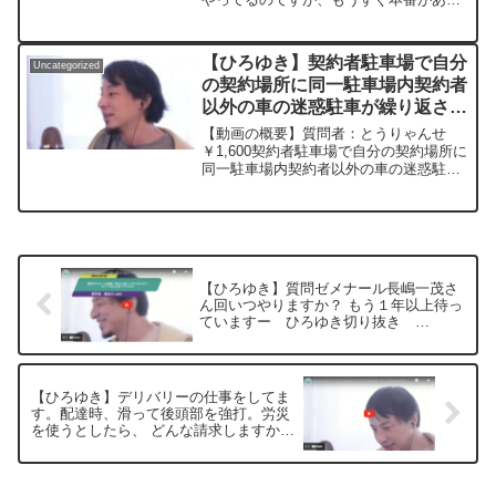
ば、下記のサイトから検索してみてくだ
り、めずらしく目立つところがあるので
さい。https://hiroyuki-ziten.com/できる
緊張しています。「絶対いくからがんば
だけ、多くの質問を今後も編集し、アッ
れー!」と激励お願いします!元動画：ロ
プロードしていきますので、使いやすい
【ひろゆき】契約者駐車場で自分
Uncategorized
ーマ人の町...
と感じて頂けたら、いいね！やチャンネ
の契約場所に同一駐車場内契約者
ル登録をよろしくお願いします。
以外の車の迷惑駐車が繰り返され
ています。どのような活動をした
【動画の概要】質問者：とうりゃんせ
ら良いですか？ー ひろゆき切り
￥1,600契約者駐車場で自分の契約場所に
同一駐車場内契約者以外の車の迷惑駐車
抜き 20230320
が繰り返されています。 警察に報告する
も私有地の迷惑駐車は現状罰則は何もな
く自力救済も不可で被害者が泣き寝入
り、もしくは証拠を集...
【ひろゆき】質問ゼメナール長嶋一茂さ
ん回いつやりますか？ もう１年以上待っ
ていますー ひろゆき切り抜き
20230602
【ひろゆき】デリバリーの仕事をしてま
す。配達時、滑って後頭部を強打。労災
を使うとしたら、 どんな請求しますか?
ー ひろゆき切り抜き 20230602