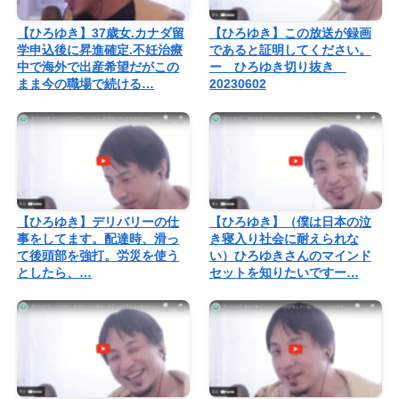
【ひろゆき】37歳女.カナダ留
【ひろゆき】この放送が録画
学申込後に昇進確定.不妊治療
であると証明してください。
中で海外で出産希望だがこの
ー ひろゆき切り抜き
まま今の職場で続ける…
20230602
【ひろゆき】デリバリーの仕
【ひろゆき】（僕は日本の泣
事をしてます。配達時、滑っ
き寝入り社会に耐えられな
て後頭部を強打。労災を使う
い）ひろゆきさんのマインド
としたら、…
セットを知りたいですー…