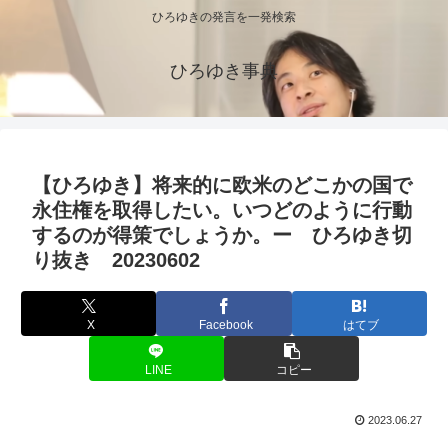
ひろゆきの発言を一発検索
ひろゆき事典
【ひろゆき】将来的に欧米のどこかの国で
永住権を取得したい。いつどのように行動
するのが得策でしょうか。ー ひろゆき切
り抜き 20230602
X
Facebook
はてブ
LINE
コピー
2023.06.27