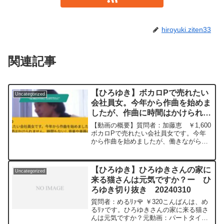
hiroyuki.ziten33
関連記事
【ひろゆき】ボカロPで売れたい
Uncategorized
会社員女。今年から作曲を始めま
したが、作曲に時間はかけられま
せん。AIに頼りたくなります。
【動画の概要】質問者：加藤恵 ￥1,600
ー ひろゆき切り抜き
ボカロPで売れたい会社員女です。今年
から作曲を始めましたが、働きながら曲
20240516
を作ってるのでなかなか作曲に時間はか
けられません。時間もないし音楽や楽器
の勉強や練習が大変で、AIに頼りたくな
【ひろゆき】ひろゆきさんの家に
Uncategorized
ります。ただAI...
来る猫さんは元気ですか？ー ひ
ろゆき切り抜き 20240310
質問者：めるﾘｧ🌹 ￥320こんばんは、め
るﾘｧです。ひろゆきさんの家に来る猫さ
んは元気ですか？元動画：パートタイ