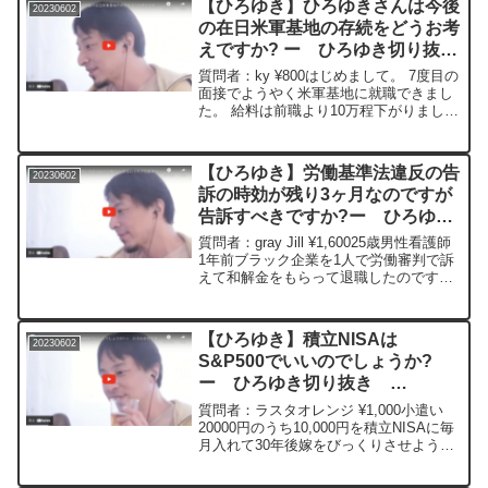
【ひろゆき】ひろゆきさんは今後
20230602
とクレ...
の在日米軍基地の存続をどうお考
えですか? ー ひろゆき切り抜
き 20230602
質問者：ky ¥800はじめまして。 7度目の
面接でようやく米軍基地に就職できまし
た。 給料は前職より10万程下がりました
が、 安定を求めて転職しました。 ひろ
ゆきさんは今後の在日米軍基地の存続を
どうお考えですか? 周りからはアメリカ
【ひろゆき】労働基準法違反の告
20230602
の奴隷...
訴の時効が残り3ヶ月なのですが
告訴すべきですか?ー ひろゆき
切り抜き 20230602
質問者：gray Jill ¥1,60025歳男性看護師
1年前ブラック企業を1人で労働審判で訴
えて和解金をもらって退職したのですが
パワハラしたり理不尽な事されたのが頭
に残っており退職後も警察、 行政窓口に
通報しまくったりしてますが相手方は...
【ひろゆき】積立NISAは
20230602
S&P500でいいのでしょうか?
ー ひろゆき切り抜き
20230602
質問者：ラスタオレンジ ¥1,000小遣い
20000円のうち10,000円を積立NISAに毎
月入れて30年後嫁をびっくりさせようと
企んでます。S&P500でいいのでしょう
か? 小さな質問ですみません。＊＊＊＊