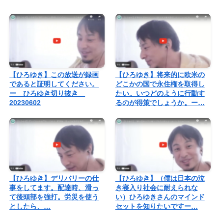
【ひろゆき】この放送が録画
【ひろゆき】将来的に欧米の
であると証明してください。
どこかの国で永住権を取得し
ー ひろゆき切り抜き
たい。いつどのように行動す
20230602
るのが得策でしょうか。ー…
【ひろゆき】デリバリーの仕
【ひろゆき】（僕は日本の泣
事をしてます。配達時、滑っ
き寝入り社会に耐えられな
て後頭部を強打。労災を使う
い）ひろゆきさんのマインド
としたら、…
セットを知りたいですー…