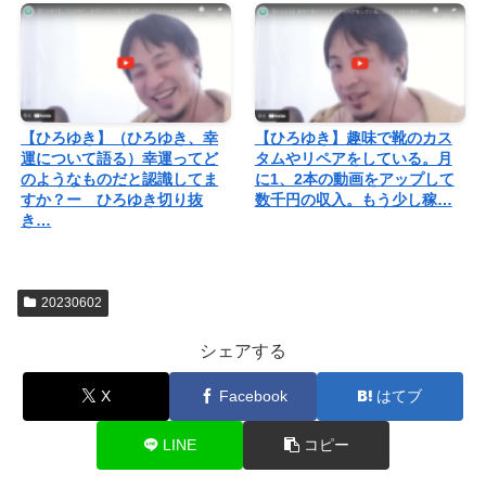
【ひろゆき】（ひろゆき、幸
【ひろゆき】趣味で靴のカス
運について語る）幸運ってど
タムやリペアをしている。月
のようなものだと認識してま
に1、2本の動画をアップして
すか？ー ひろゆき切り抜
数千円の収入。もう少し稼…
き…
20230602
シェアする
X
Facebook
はてブ
LINE
コピー