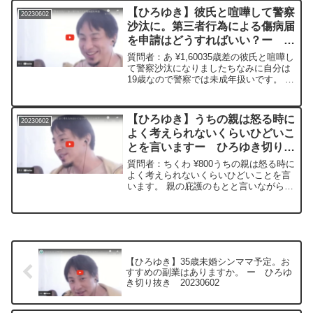
＊＊＊文字起こし内容＊＊＊＊＊＊...
【ひろゆき】彼氏と喧嘩して警察
20230602
沙汰に。第三者行為による傷病届
を申請はどうすればいい？ー ひ
ろゆき切り抜き 20230602
質問者：あ ¥1,60035歳差の彼氏と喧嘩し
て警察沙汰になりましたちなみに自分は
19歳なので警察では未成年扱いです。 現
在別れてます 後日、 身体が痛み出して
病院に行ったら、 頸椎捻挫、腰椎捻挫、
左足あざがあると診断され病院から 「第
【ひろゆき】うちの親は怒る時に
20230602
三...
よく考えられないくらいひどいこ
とを言いますー ひろゆき切り抜
き 20230602
質問者：ちくわ ¥800うちの親は怒る時に
よく考えられないくらいひどいことを言
います。 親の庇護のもとと言いながら、
家から出ていけ、 この家には必要ない、
などと言います。 それにこの事を誰かに
相談したら同情を誘ってんの?などと言わ
れてしま...
【ひろゆき】35歳未婚シンママ予定。お
すすめの副業はありますか。 ー ひろゆ
き切り抜き 20230602