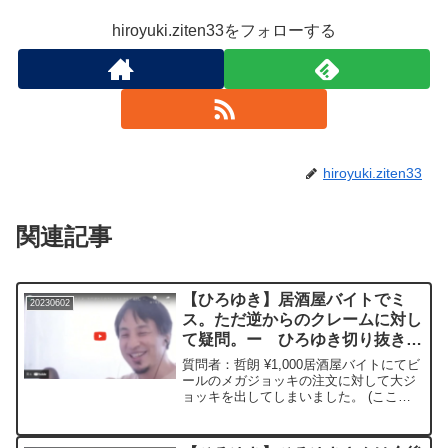
hiroyuki.ziten33をフォローする
hiroyuki.ziten33
関連記事
【ひろゆき】居酒屋バイトでミ
20230602
ス。ただ逆からのクレームに対し
て疑問。ー ひろゆき切り抜き
20230602
質問者：哲朗 ¥1,000居酒屋バイトにてビ
ールのメガジョッキの注文に対して大ジ
ョッキを出してしまいました。 (ここま
では私のミス) 謝罪して、 大ジョッキを
メガに移して、 残りを足したところ、客
が 「新しいのつぎなおすのが常識だろ」