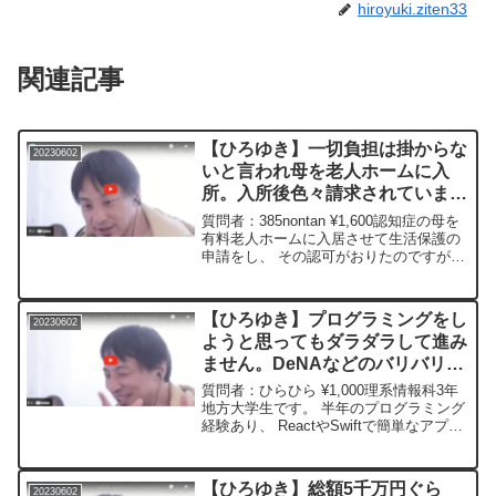
hiroyuki.ziten33
関連記事
【ひろゆき】一切負担は掛からな
20230602
いと言われ母を老人ホームに入
所。入所後色々請求されていま
す。退所して別の施設を探した方
質問者：385nontan ¥1,600認知症の母を
がいいですか?ー ひろゆき切り
有料老人ホームに入居させて生活保護の
申請をし、 その認可がおりたのですが、
抜き 20230602
入所前に施設長と話した時に、 私達 (兄
妹)には一切負担は掛からないと言ってい
たのに、 入所したとたん色々請求さ...
【ひろゆき】プログラミングをし
20230602
ようと思ってもダラダラして進み
ません。DeNAなどのバリバリ自
社開発には向いていないですか?
質問者：ひらひら ¥1,000理系情報科3年
ー ひろゆき切り抜き
地方大学生です。 半年のプログラミング
経験あり、 ReactやSwiftで簡単なアプリ
20230602
を作成したり、 データサイエンスを学ん
だりしています。 自社開発、 Sler、 通
信会社などのインターンに複数...
【ひろゆき】総額5千万円ぐら
20230602