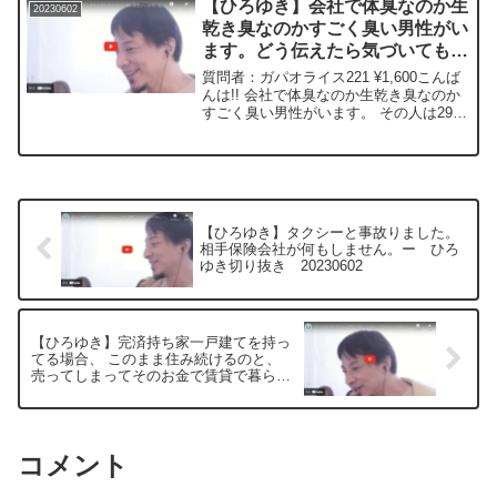
【ひろゆき】会社で体臭なのか生
20230602
後...
乾き臭なのかすごく臭い男性がい
ます。どう伝えたら気づいてもら
えて改善してくれると思います
質問者：ガパオライス221 ¥1,600こんば
か? ー ひろゆき切り抜き
んは!! 会社で体臭なのか生乾き臭なのか
すごく臭い男性がいます。 その人は29
20230602
歳。 1度、遠回しに言っても自分だと気
づいてもらえず… どう伝えたら気づいて
もらえて改善してくれると思いますか?
ホ...
【ひろゆき】タクシーと事故りました。
相手保険会社が何もしません。ー ひろ
ゆき切り抜き 20230602
【ひろゆき】完済持ち家一戸建てを持っ
てる場合、 このまま住み続けるのと、
売ってしまってそのお金で賃貸で暮らす
のとどちらがよいですか? ー ひろゆき
切り抜き 20230602
コメント