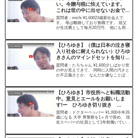
い。今贈与税に怯えています。
これは世の中に出せないお金でし
ょうか?投資を始めるために口座
質問者：michi ¥1,60023歳新社会人で
に入金したいです。 良い考えは
す。 母は離婚しており無職です。 祖父
が生活費として毎月20万円、 他にも用が
ありますか?ー ひろゆき切り抜
ある度に5万円と、 大きな援助をしてく
き 20230602
れました。 しかし、 母が無職なため無
駄遣いせず100万円単位でタンス預金し...
【ひろゆき】（僕は日本の泣き寝
20230602
入り社会に耐えられない）ひろゆ
きさんのマインドセットを知りた
いですー ひろゆき切り抜き
質問者：たろちゃん ¥1,600少しばかり世
20230602
の中が見えてきて、 同時に人間の汚さと
か不正義さとか、 なんだか嫌なことばか
り感じます。 ジャニーズでも統一教会で
も、びっくりするくらいジャニーズ事務
所も自民党も不誠実な対応だと思ってし
【ひろゆき】市役所へと転職活動
20230602
まいます。...
中。意見とエールをお願いしま
す!ー ひろゆき切り抜き
20230602
質問者：ドクターペッパー ¥1,000今年26
歳になる 大卒 男警察を1ヶ月で辞め、 現
在スーパーの社員として1年程働いている
ものです。今の仕事は苦ではないです
が、 市役所へと転職したく、 今の仕事
を続けながら公務員講座に通い、 1~2年