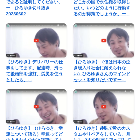
であると証明してください。
どこかの国で永住権を取得し
ー ひろゆき切り抜き
たい。いつどのように行動す
20230602
るのが得策でしょうか。ー…
【ひろゆき】デリバリーの仕
【ひろゆき】（僕は日本の泣
事をしてます。配達時、滑っ
き寝入り社会に耐えられな
て後頭部を強打。労災を使う
い）ひろゆきさんのマインド
としたら、…
セットを知りたいですー…
【ひろゆき】（ひろゆき、幸
【ひろゆき】趣味で靴のカス
運について語る）幸運ってど
タムやリペアをしている。月
のようなものだと認識してま
に1、2本の動画をアップして