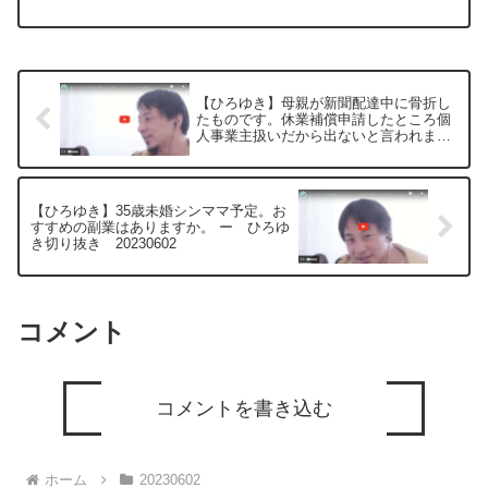
円投資(優先株10%)とワイから数百万の
貸付、 赤字繰越1千万、 借金0、 預金は
0、 従業員エンジニアワイ1人。貯金数...
【ひろゆき】母親が新聞配達中に骨折し
たものです。休業補償申請したところ個
人事業主扱いだから出ないと言われまし
た。ー ひろゆき切り抜き 20230602
【ひろゆき】35歳未婚シンママ予定。お
すすめの副業はありますか。 ー ひろゆ
き切り抜き 20230602
コメント
コメントを書き込む
ホーム
20230602