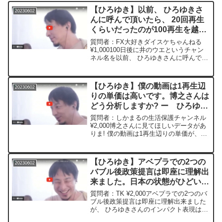
【ひろゆき】以前、 ひろゆきさ
20230602
んに呼んで頂いたら、 20回再生
くらいだったのが100再生を越え
たりしました。死ぬまでスパチャ
質問者：FX大好きダイスケちゃんねる
し続けたら、100万回再生行くか
¥1,000100日後に井のウエというチャン
ネル名を以前、 ひろゆきさんに呼んで頂
もー ひろゆき切り抜き
いたら、 20回再生くらいだったのが100
20230602
再生を越えたりしました。 5倍界王拳! ひ
ろゆきさん効果凄い。 ひろゆきさんが...
【ひろゆき】僕の動画は1再生辺
20230602
りの単価は高いです。博之さんは
どう分析しますか? ー ひろゆき
切り抜き 20230602
質問者：しかまるの生活保護チャンネル
¥2,000博之さんに見てほしいデータがあ
りま! 僕の動画は1再生辺りの単価が、8
分未満で0.3~0.4円、 8分以上で0.5~0.8
円、 日によって0.9円になります。 配信
に至っては0.8~1円です...
【ひろゆき】アベプラでの2つの
20230602
バブル後政策提言は即座に理解出
来ました。日本の状態がひどいこ
とを示しているのだと察しまし
質問者：TK ¥2,000アベプラでの2つのバ
た。ー ひろゆき切り抜き
ブル後政策提言は即座に理解出来ました
が、 ひろゆきさんのインパクト表現は成
20230602
田さんと同様でそこまで示さないと何も