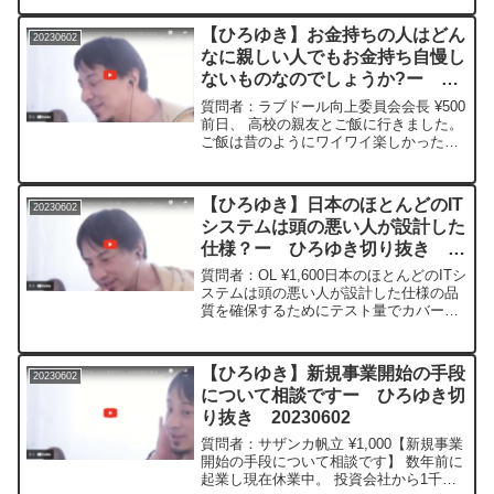
変わらない程日本の状態がひどいことを
示しているのだと察しました。 確かにバ
【ひろゆき】お金持ちの人はどん
20230602
ブル後の政...
なに親しい人でもお金持ち自慢し
ないものなのでしょうか?ー ひ
ろゆき切り抜き 20230602
質問者：ラブドール向上委員会会長 ¥500
前日、 高校の親友とご飯に行きました。
ご飯は昔のようにワイワイ楽しかったの
ですが、 その後の噂でその親友の旦那が
会社経営者でめちゃくちゃ金持ちと知り
ました。 ですが、 全くそんな話もせ
【ひろゆき】日本のほとんどのIT
20230602
ず、そんな身...
システムは頭の悪い人が設計した
仕様？ー ひろゆき切り抜き
20230602
質問者：OL ¥1,600日本のほとんどのITシ
ステムは頭の悪い人が設計した仕様の品
質を確保するためにテスト量でカバーし
てるけど、アメリカはその逆だと聞きま
した。 本当ですか?＊＊＊＊＊＊＊文字
起こし内容＊＊＊＊＊＊＊＊＊＊＊＊会
【ひろゆき】新規事業開始の手段
20230602
社ではよる...
について相談ですー ひろゆき切
り抜き 20230602
質問者：サザンカ帆立 ¥1,000【新規事業
開始の手段について相談です】 数年前に
起業し現在休業中。 投資会社から1千万