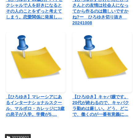
クシャルで人を好きになると
さんとの友情は社会人になっ
その人のことをずっと考えて
てから作るのは難しいですか
しまう。恋愛関係に発展し…
ね?ー ひろゆき切り抜き
20241008
【ひろゆき】マレーシアにあ
【ひろゆき】キャバ嬢です。
るインターナショナルスクー
20代が終わるので、キャバク
ル、マルボロ・カレッジに3歳
ラ勤めは厳しい。どう、どこ
の息子が入学。学費が5,…
で、働くのが一番有意義に…
20230602