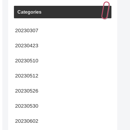
Categories
20230307
20230423
20230510
20230512
20230526
20230530
20230602