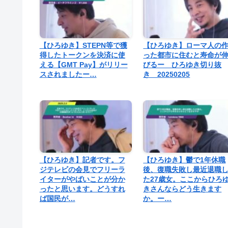
【ひろゆき】STEPN等で獲
【ひろゆき】ローマ人の
得したトークンを決済に使
った都市に住むと寿命が
える【GMT Pay】がリリー
びるー ひろゆき切り抜
スされましたー…
き 20250205
【ひろゆき】記者です。フ
【ひろゆき】鬱で1年休職
ジテレビの会見でフリーラ
後、復職失敗し最近退職
イターがやばいことが分か
た27歳女。ここからひろ
ったと思います。どうすれ
きさんならどう生きます
ば国民が…
か。ー…