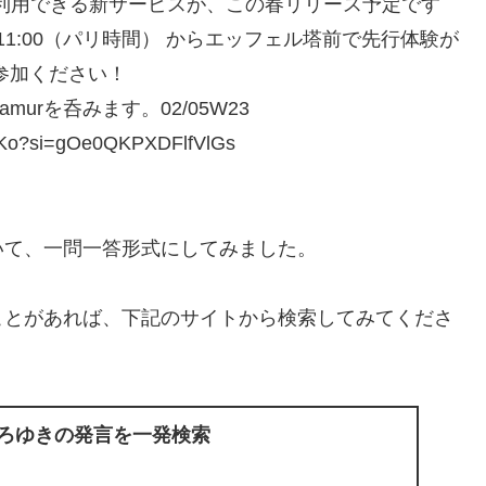
に利用できる新サービスが、この春リリース予定です
 11:00（パリ時間） からエッフェル塔前で先行体験が
参加ください！
rを呑みます。02/05W23
Ko?si=gOe0QKPXDFlfVlGs
いて、一問一答形式にしてみました。
ことがあれば、下記のサイトから検索してみてくださ
ひろゆきの発言を一発検索