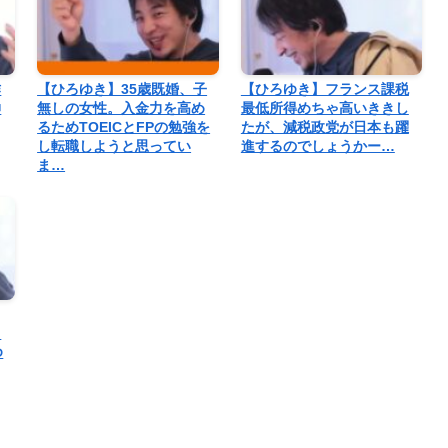
作
【ひろゆき】35歳既婚、子
【ひろゆき】フランス課税
伸
無しの女性。入金力を高め
最低所得めちゃ高いききし
るためTOEICとFPの勉強を
たが、減税政党が日本も躍
し転職しようと思ってい
進するのでしょうかー…
ま…
し
ゆ