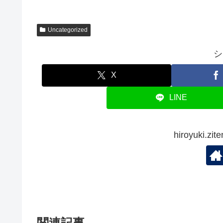
Uncategorized
シ
X
LINE
hiroyuki.
関連記事