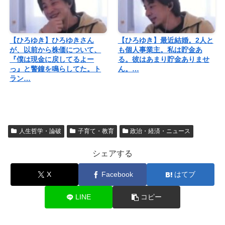
【ひろゆき】ひろゆきさん
【ひろゆき】最近結婚。2人と
が、以前から株価について、
も個人事業主。私は貯金あ
『僕は現金に戻してるよー
る。彼はあまり貯金ありませ
っ』と警鐘を鳴らしてた。ト
ん。…
ラン…
人生哲学・論破
子育て・教育
政治・経済・ニュース
シェアする
X
Facebook
はてブ
LINE
コピー