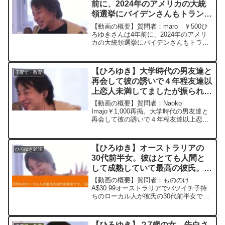
前に、2024年のアメリカの大統
領選挙にバイデンさんもトランプ
さんも出馬しません！と言ってい
【動画の概要】質問者：maro ￥500ひ
ましたが、ー ひろゆき切り抜
ろゆきさんは4年前に、2024年のアメリ
カの大統領選挙にバイデンさんもトラン
き 20240314
プさんも出馬しません！と言っていまし
たが、あのときの詠みと、状況の違いを
教えてください。元動画：知らなくても
【ひろゆき】大学時代の男友達と
子育て・教育
クイズを正解す...
再会して彼の誘いで４年程友達以
上恋人未満してましたが振られま
した。既婚男性はやはり女友達は
【動画の概要】質問者：Naoko
不要ですか？私は独身です。ー
Imajo￥1,000再掲。大学時代の男友達と
再会して彼の誘いで４年程友達以上恋人
ひろゆき切り抜き 20230322
未満してましたが振られました。既婚男
性はやはり女友達は不要ですか？私は独
身です。**********************...
【ひろゆき】オーストラリアの
ひろゆき雑談
30代前半女。彼はとても人間と
して成熟していて最高の彼氏。た
だ私は初婚なので家族からは大反
【動画の概要】質問者：もののけ
対。説得する方法はありますか？
A$30.99オーストラリアでバツイチ子持
ちのローカル人が彼氏の30代前半女で
ー ひろゆき切り抜き
す。元妻に子7歳は取られてほぼ連絡取れ
20230924
ず、離婚理由は妻の鬱・メンヘラ。お金
だけ送ってる。彼はとても人間として成
【ひろゆき】２7歳の女。告白さ