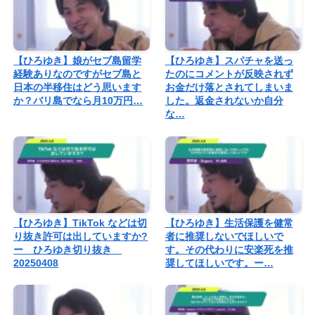
【ひろゆき】娘がセブ島留学
【ひろゆき】スパチャを送っ
経験ありなのですがセブ島と
たのにコメントが反映されず
日本の半移住はどう思います
お金だけ落とされてしまいま
か？バリ島でなら月10万円…
した。返金されないか自分
な…
【ひろゆき】TikTok などは切
【ひろゆき】生活保護を健常
り抜き許可は出していますか?
者に推奨しないでほしいで
ー ひろゆき切り抜き
す。その代わりに安楽死を推
20250408
奨してほしいです。ー…