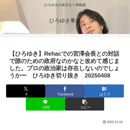
ひろゆきの発言を一発検索
ひろゆき事典
【ひろゆき】Rehacでの宮澤会長との対話
で誰のための政府なのかなと改めて感じま
した。プロの政治家は存在しないのでしょ
うかー ひろゆき切り抜き 20250408
X
Facebook
はてブ
LINE
コピー
2025.12.16