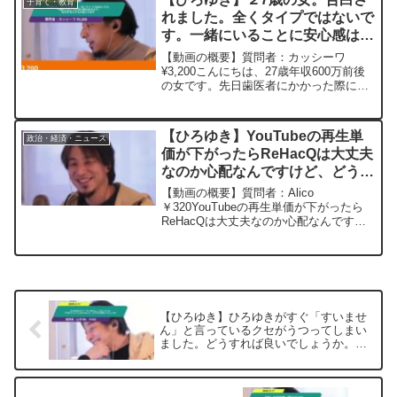
子育て・教育
熟していて最高の彼氏...
れました。全くタイプではないで
す。一緒にいることに安心感はあ
るので、お付き合いするか悩んで
【動画の概要】質問者：カッシーワ
ますー ひろゆき切り抜き
¥3,200こんにちは、27歳年収600万前後
の女です。先日歯医者にかかった際に担
20241107
当していただいた歯医者さんに名刺を渡
し何度かご飯に行き告白されました。お
相手は都内大学病院に勤めている30代前
【ひろゆき】YouTubeの再生単
政治・経済・ニュース
半の男性です。...
価が下がったらReHacQは大丈夫
なのか心配なんですけど、どうで
しょう？ー ひろゆき切り抜き
【動画の概要】質問者：Alico
20231018
￥320YouTubeの再生単価が下がったら
ReHacQは大丈夫なのか心配なんですけ
ど、どうでしょう？元動画：マスコミ信
頼度が高い国ほど不幸。TOPAを呑みな
がら 2023/10/18 W21 ひろゆ...
【ひろゆき】ひろゆきがすぐ「すいませ
ん」と言っているクセがうつってしまい
ました。どうすれば良いでしょうか。
ー ひろゆき切り抜き 20250217