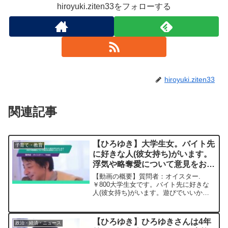
hiroyuki.ziten33をフォローする
hiroyuki.ziten33
関連記事
【ひろゆき】大学生女。バイト先
子育て・教育
に好きな人(彼女持ち)がいます。
浮気や略奪愛について意見をお聞
きしたいです！ー ひろゆき切り
【動画の概要】質問者：オイスター.
抜き 20240111
￥800大学生女です。バイト先に好きな
人(彼女持ち)がいます。遊びでいいから
仲良くしてほしいと思い積極的に話しか
けるなどしていたのですが、その彼女は
まさかの同じ職場内の子でした。となる
【ひろゆき】ひろゆきさんは4年
政治・経済・ニュース
ともうアタックするこ...