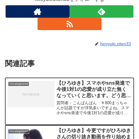
hiroyuki.ziten33
関連記事
【ひろゆき】スマホやsns発達で
Uncategorized
今後1対1の恋愛が成り立た無く
なっていくと思います。どう思い
ますか？ー ひろゆき切り抜き
質問者：こんばんばん ￥800まっちゃ
20240111
んが話題ですが浮気多いですよね。スマ
ホやsns発達で今後1対1の恋愛が成り立
た無くなっていくと思います。どう思い
ますか？浮気は墓場までが礼儀という意
見や絶対禁止という意見。様々な意見が
【ひろゆき】今更ですがひろゆき
Uncategorized
ネットに飛び交っていますよね。私は絶
さんの切り抜き動画を作り始めま
対禁止派ですが、相手がするならバレな