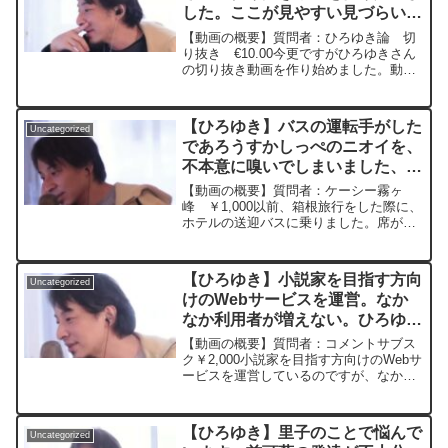
した。ここが見やすい見づらいや
いでねと思います。元動画：能登半島に
最大同時接続✖️30円の寄付をするよ、そ
こういう話題についてみてみたい
【動画の概要】質問者：ひろゆき論 切
の２。ジョージアワインを呑みながら。
等意見が欲しいです。ー ひろゆ
り抜き €10.00今更ですがひろゆきさん
2024/01/11 J22
の切り抜き動画を作り始めました。動画
き切り抜き 20250312
https://www.youtube.com/watch?
制作自体始めたばかりなので不慣れな事
v=1_qiOcWAC6A&t=8068s****************
ばかりですが頑張っていこうと思ってま
**************************ひろゆきさんの動
す。動画制作向上の為、ここが見やすい
画で、寄せられた質問について、一問一
【ひろゆき】バスの運転手がした
Uncategorized
見づらいやこういう...
答形式にしてみました。過去にこんな質
であろうすかしっぺのニオイを、
問してるかな？と気になったことがあれ
不本意に嗅いでしまいました、そ
ば、下記のサイトから検索してみてくだ
の時の苦情の言い方を教えて下さ
さい。https://hiroyuki-ziten.com/できる
【動画の概要】質問者：ケーシー霧ヶ
だけ、多くの質問を今後も編集し、アッ
い。ー ひろゆき切り抜き
峰 ￥1,000以前、箱根旅行をした際に、
プロードしていきますので、使いやすい
ホテルの送迎バスに乗りました。席が運
20230919
と感じて頂けたら、いいね！やチャンネ
転手の真後ろの席で、運転手の右側の窓
ル登録をよろしくお願いします。
が開いており、完全に運転手がしたであ
ろうすかしっぺのニオイを、不本意に嗅
【ひろゆき】小説家を目指す方向
Uncategorized
いでしまいました、そ...
けのWebサービスを運営。なか
なか利用者が増えない。ひろゆき
さんならどうやってこのサービス
【動画の概要】質問者：コメントサブス
の利用者を増やしますか？ー ひ
ク￥2,000小説家を目指す方向けのWebサ
ービスを運営しているのですが、なかな
ろゆき切り抜き 20230323
か利用者が増えません。月額480円で素
人が書いた小説に400字以上のコメント
を2つ送るコメントサブスクというサービ
【ひろゆき】里子のことで悩んで
Uncategorized
スです。T...