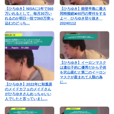
【ひろゆき】NISAに1年で360
【ひろゆき】能登半島に最大
万いれるとして、毎月30万い
同時接続✖️40円の寄付をする
れるのか明日一括で360万突っ
よー ひろゆき切り抜き
込むのどっち…
20240112
【ひろゆき】イーロンマスク
は遺伝子的に優秀だから子供
を沢山産むと第二のイーロン
マスクが産まれて人類の為
に…
【ひろゆき】2022年に秋葉原
のメイドカフェのメイドさん
がひろゆきさんめっちゃいい
人でしたと言っていまし…