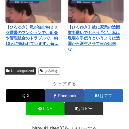
【ひろゆき】私が住む約２０
【ひろゆき】彼に家業の造園
０世帯のマンションで、町会
業を継いでもらう予定。私は
や管理組合のトラブルで、約
現場を手伝うというよりは造
10人に嫌われています。毎…
園から派生させて何か出来
な…
Uncategorized
ひろゆき
シェアする
X
Facebook
はてブ
LINE
コピー
hiroyuki.ziten33をフォローする