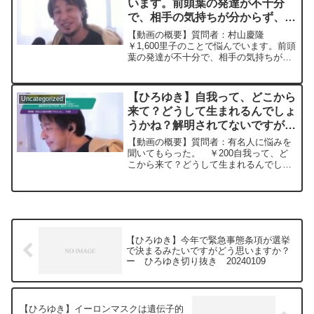
います。前頭葉の発達が不十分
で、相手の気持ちが分からず、自
分にされて嫌なことを相手にして
【動画の概要】質問者：村山慶隆
しまいますー ひろゆき切り抜
￥1,600里子のことで悩んでいます。前頭
葉の発達が不十分で、相手の気持ちが分
き 20240522
からず、自分にされて嫌なことを相手に
してしまいます。手を出したりする時
に、故意の時と故意ではないこともあ
【ひろゆき】自我って、どこから
Uncategorized
り、里子自身も「やってしま...
来て？どうして生まれるんでしょ
うかね？解明されてないですが、
教えてくださいませ。ー ひろゆ
【動画の概要】質問者：有名人に悩みを
き切り抜き 20250109
聞いてもらった。 ￥200自我って、ど
こから来て？どうして生まれるんでしょ
うかね？解明されてないですが、教えて
くださいませ。元動画：足の価値を知り
たいなら頭で立ってみよ。Bellerose IPA
202...
【ひろゆき】今年で緊急事態条項が選挙
で決まるみたいですがどう思いますか？
ー ひろゆき切り抜き 20240109
【ひろゆき】イーロンマスクは遺伝子的