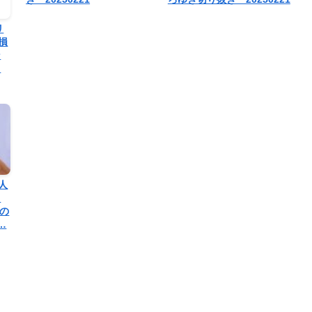
リ
損
ン
…
人
。
その
…