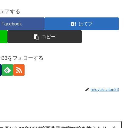
ェアする
Facebook
はてブ
コピー
ziten33をフォローする
hiroyuki.ziten33