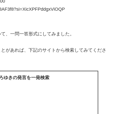
00
AF3f8?si=XicXPFPddgxViOQP
いて、一問一答形式にしてみました。
ことがあれば、下記のサイトから検索してみてくださ
ひろゆきの発言を一発検索