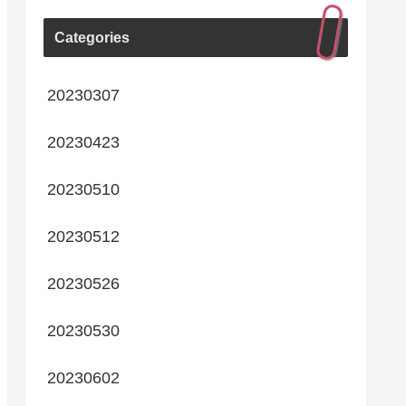
Categories
20230307
20230423
20230510
20230512
20230526
20230530
20230602