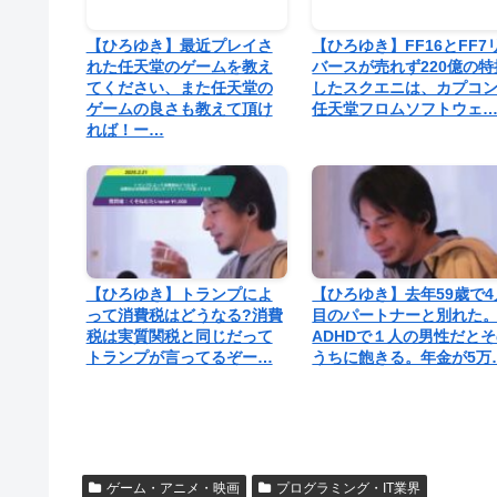
【ひろゆき】最近プレイさ
【ひろゆき】FF16とFF7
れた任天堂のゲームを教え
バースが売れず220億の特
てください、また任天堂の
したスクエニは、カプコ
ゲームの良さも教えて頂け
任天堂フロムソフトウェ
れば！ー…
【ひろゆき】トランプによ
【ひろゆき】去年59歳で4
って消費税はどうなる?消費
目のパートナーと別れた
税は実質関税と同じだって
ADHDで１人の男性だと
トランプが言ってるぞー…
うちに飽きる。年金が5万
ゲーム・アニメ・映画
プログラミング・IT業界