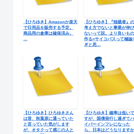
【ひろゆき】Amazonか楽天
【ひろゆき】『独裁者』
で日用品を販売する予定。
考え方でないと事業が伸
商品用の倉庫は確保済み。
ないって説。より良いも
…
作る=サイコパスって極論
ぎと思…
【ひろゆき】ひろゆきさん
【ひろゆき】確率は低い
は昔、秋葉原に通っていた
すが、国債発行し過ぎて
と言っていた気がします
イパーインフレになった
が、オタクって感じの人と
ら、日本はどうなりますか