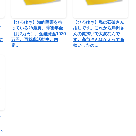
の
【ひろゆき】知的障害を持
【ひろゆき】私は石破さん
び
っている29歳男。障害年金
推しです。これから岸田さ
の
（月7万円）。金融資産1030
んの尻拭いで大変なんで
す
万円。再就職活動中。内
す。高市さんはかえって命
定…
拾いしたの…
で
ハ
?