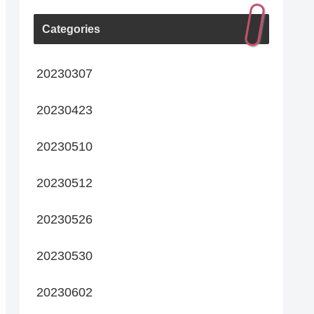
Categories
20230307
20230423
20230510
20230512
20230526
20230530
20230602