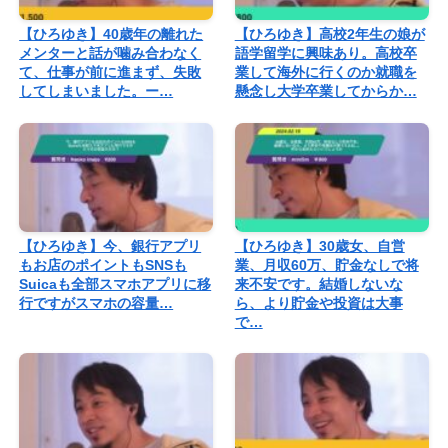
【ひろゆき】40歳年の離れた
【ひろゆき】高校2年生の娘が
メンターと話が噛み合わなく
語学留学に興味あり。高校卒
て、仕事が前に進まず、失敗
業して海外に行くのか就職を
してしまいました。ー…
懸念し大学卒業してからか…
【ひろゆき】今、銀行アプリ
【ひろゆき】30歳女、自営
もお店のポイントもSNSも
業、月収60万、貯金なしで将
Suicaも全部スマホアプリに移
来不安です。結婚しないな
行ですがスマホの容量…
ら、より貯金や投資は大事
で…