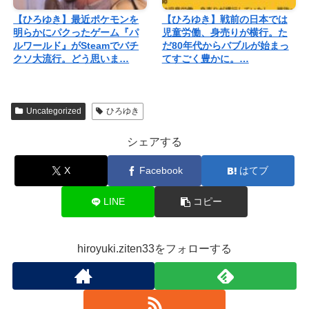
【ひろゆき】最近ポケモンを
【ひろゆき】戦前の日本では
明らかにパクったゲーム『パ
児童労働、身売りが横行。た
ルワールド』がSteamでバチ
だ80年代からバブルが始まっ
クソ大流行。どう思いま…
てすごく豊かに。…
Uncategorized
ひろゆき
シェアする
X
Facebook
はてブ
LINE
コピー
hiroyuki.ziten33をフォローする