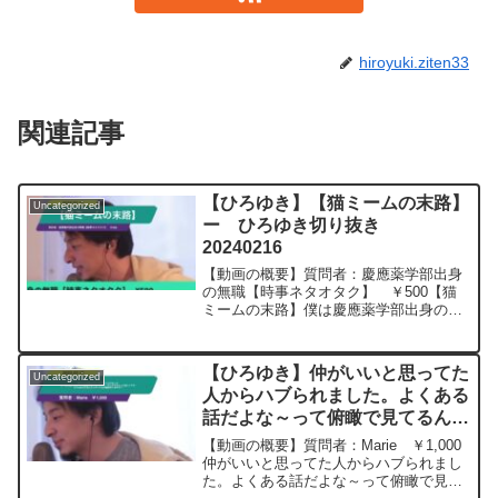
hiroyuki.ziten33
関連記事
【ひろゆき】【猫ミームの末路】
Uncategorized
ー ひろゆき切り抜き
20240216
【動画の概要】質問者：慶應薬学部出身
の無職【時事ネタオタク】 ￥500【猫
ミームの末路】僕は慶應薬学部出身の無
職ですが,難しい本や新聞を読まなくなり
20年,今はTikTokや猫ミームの見すぎで,
難しい物事の読み書き発信や現実の想像
【ひろゆき】仲がいいと思ってた
Uncategorized
力が消える...
人からハブられました。よくある
話だよな～って俯瞰で見てるんだ
けど、やっぱりちょっと寂しいで
【動画の概要】質問者：Marie ￥1,000
す。 ひろゆきさんならどうやっ
仲がいいと思ってた人からハブられまし
た。よくある話だよな～って俯瞰で見て
て心の整理をしますか？ ー