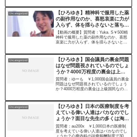
るんだけど、やっぱりちょっと寂しいで
20230318
す。 ひろゆきさんならどうやって心の整
理をしますか？ 新しい友達作るのは、今
【ひろゆき】精神科で服用した薬
Uncategorized
はちょっと...
の副作用なのか、喜怒哀楽に力が
入らず、体を揺らさないと落ち着
かない日々が続いていますー ひ
【動画の概要】質問者：Yuka. S￥500精
ろゆき切り抜き 20230323
神科で服用した薬の副作用なのか、喜怒
哀楽に力が入らず、体を揺らさないと落
ち着かない日々が続いています。また、
生後8ヶ月の娘に対しても愛でたい感情が
湧き上がりません。こんな生活で育児と
【ひろゆき】国会議員の裏金問題
Uncategorized
仕事復帰が両...
はなぜ問題視されているのでしょ
うか？4000万程度の裏金は上級
国民なのだから許容すべきだとお
質問者：ゆーも ￥1,000国会議員の裏金
もうのですがー ひろゆき切り抜
問題はなぜ問題視されているのでしょう
か？4000万程度の裏金は上級国民なのだ
き 20240216
から許容すべきだとおもうのですが…
SNSでは無駄に批判する人が多く日本の
嫉妬の文化が強く出ているなと感じてし
【ひろゆき】日本の医療制度を考
Uncategorized
まいます。元動画：能登半島に最大同時
えている偉い人達はバカなのでし
接続✖️50円の寄付をするよ、その4。
ょうか？面目な先生の多くは淘汰
Magners Irish Ciderを呑みながら。
2024/02/16 V23
され、金儲け主義の不真面目先生
質問者：au200x ￥1,000日本の医療制
https://www.youtube.com/watch?
ばかりが残っていますー ひろゆ
度を考えている偉い人達はバカなのでし
v=ZyS35TEeeg8****************************
ょうか？心療内科の診療報酬制度で30分
き切り抜き 20240516