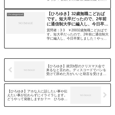
**************ひろゆきさんの動画で、寄せ
以上→通院精神療法（30分超）→400
られた質問について、一問一答形式にし
点・5分以上→330点としている事から、
てみました。過去にこんな質問してるか
患者に合わせて10分20分対応する病院は
な？と気になったことがあれば、下記の
【ひろゆき】32歳無職こどおば
Uncategorized
潰...
サイトから検索してみてください。
です。短大卒だったので、2年前
https://hiroyuki-ziten.com/できるだけ、
に通信制大学に編入し、今日卒業
多くの質問を今後も編集し、アップロー
しました！やったー★ー ひろゆ
ドしていきますので、使いやすいと感じ
質問者：3 3 ￥20032歳無職こどおばで
て頂けたら、いいね！やチャンネル登録
き切り抜き 20240314
す。短大卒だったので、2年前に通信制大
をよろしくお願いします。
学に編入し、今日卒業しました！やった
ー★元動画：知らなくてもクイズを正解
するパターン。CH'TI BLONDEを呑みな
がら 2024/03/14 J21
https://www.youtube.com/watch?
v=4Qas26IBYfk*****************************
*************ひろゆきさんの動画で、寄せ
【ひろゆき】就労b型のクリスマス会で
られた質問について、一問一答形式にし
来るなと言われ。ディスコードでバンを
てみました。過去にこんな質問してるか
受けて辞めた方がいいと助言を受けまし
な？と気になったことがあれば、下記の
た。どうしたらいい？ー ひろゆき切り
サイトから検索してみてください。
抜き 20240216
https://hiroyuki-ziten.com/できるだけ、
多くの質問を今後も編集し、アップロー
【ひろゆき】アホな人に話したい事や伝
ドしていきますので、使いやすいと感じ
えたい事が伝わらずにイライラします。
て頂けたら、いいね！やチャンネル登録
どうやって発散しますか？ー ひろゆき
をよろしくお願いします。
切り抜き 20240216