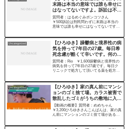
末路は本当の意味では誰も幸せに
はなってないですよ。訴訟は不幸
な人たちが更に不幸になるための
質問者：はるめぐみポンコツさん
社会システムだよ…。 ひろゆき
￥500訴訟は刑民問わずに末路は本当の
意味では誰も幸せにはなってないです
切り抜き 20240404
よ。訴訟は不幸な人たちが更に不幸にな
るための社会システムだよ…。元動画：
不幸な子供時代は高学歴の源泉。
【ひろゆき】躁鬱病と境界性の病
Uncategorized
Trappist Westmall...
気を持って7年目の27歳。毎日希
死念慮が酷くて辛いです。何のた
めに生きているのか分からずなに
質問者：Rio ￥1,600躁鬱病と境界性の
かアドバイスが欲しいです。ー
病気を持って7年目の27歳です。毎日ク
リニックで処方して頂いてる薬を処方し
ひろゆき切り抜き 20240509
てます。毎日希死念慮が酷くて辛いで
す。何のために生きているのか分からず
なにかアドバイスが欲しいです。元動
【ひろゆき】家の真ん前にマンシ
Uncategorized
画：一度の失敗は、...
ョンのゴミ捨て場。カラス被害で
散乱したゴミがうちの敷地に入っ
てくる。管理会社に連絡するも対
【動画の概要】質問者：めめちゃん
応なし。対処法は？ー ひろゆき
￥3,200ひろゆきさんこんばんは、家の真
ん前にマンションのゴミ捨て場があるの
切り抜き 20250205
ですがネットが古くなりゴミの日が来る
たびにカラスが破いてうちの敷地にゴミ
がはいってくるので管理会社に連絡しま