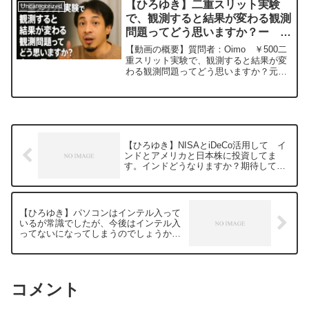
【ひろゆき】二重スリット実験
Uncategorized
した。すぐに対応しま...
で、観測すると結果が変わる観測
問題ってどう思いますか？ー ひ
ろゆき切り抜き 20240111
【動画の概要】質問者：Oimo ￥500二
重スリット実験で、観測すると結果が変
わる観測問題ってどう思いますか？元動
画：能登半島に最大同時接続✖️30円の寄
付をするよ、その２。ジョージアワイン
を呑みながら。2024/01/11
J22 ...
【ひろゆき】NISAとiDeCo活用して イ
ンドとアメリカと日本株に投資してま
す。インドどうなりますか？期待してる
んですがー ひろゆき切り抜き
20240930
【ひろゆき】パソコンはインテル入って
いるが常識でしたが、今後はインテル入
ってないになってしまうのでしょうか？
ー ひろゆき切り抜き 20240930
コメント