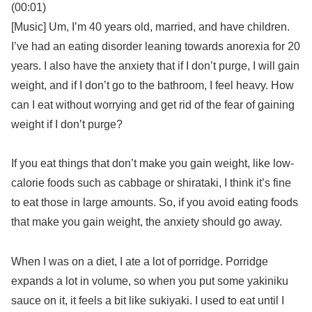
(00:01)
[Music] Um, I’m 40 years old, married, and have children.
I’ve had an eating disorder leaning towards anorexia for 20
years. I also have the anxiety that if I don’t purge, I will gain
weight, and if I don’t go to the bathroom, I feel heavy. How
can I eat without worrying and get rid of the fear of gaining
weight if I don’t purge?
If you eat things that don’t make you gain weight, like low-
calorie foods such as cabbage or shirataki, I think it’s fine
to eat those in large amounts. So, if you avoid eating foods
that make you gain weight, the anxiety should go away.
When I was on a diet, I ate a lot of porridge. Porridge
expands a lot in volume, so when you put some yakiniku
sauce on it, it feels a bit like sukiyaki. I used to eat until I