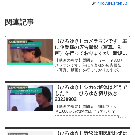
hiroyuki.ziten33
関連記事
【ひろゆき】カメラマンです。主
Uncategorized
に企業様の広告撮影（写真、動
画）を行っておりますが、新規獲
得できず伸び悩んでいます。
【動画の概要】質問者：うー ￥800カ
SNSを活用して集客するのが1番
メラマンです。主に企業様の広告撮影
（写真、動画）を行っておりますが、新
でしょうか？ー ひろゆき切り抜
規獲得できず伸び悩んでいます。やはり
き 20231124
SNSを活用して集客するのが1番でしょ
うか？また、カメラマンが単価をアップ
【ひろゆき】シカの解体はどうで
Uncategorized
するには、スキルを上げ...
した？ー ひろゆき切り抜き
20230902
【動画の概要】質問者：細田フトシ
￥1,600シカの解体はどうでした？
******************************************ひろ
ゆきさんの動画で、寄せられた質問につ
いて、一問一答形式にしてみました。過
去にこんな質...
【ひろゆき】訴訟は刑民問わずに
Uncategorized