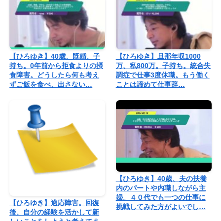
【ひろゆき】40歳、既婚、子
【ひろゆき】旦那年収1000
持ち。0年前から拒食よりの摂
万、私800万。子持ち。統合失
食障害。どうしたら何も考え
調症で仕事3度休職。もう働く
ずご飯を食べ、出さない…
ことは諦めて仕事辞…
【ひろゆき】40歳、夫の扶養
内のパートや内職しながら主
婦。４０代でも一つの仕事に
【ひろゆき】適応障害。回復
挑戦してみた方がよいでし…
後、自分の経験を活かして新