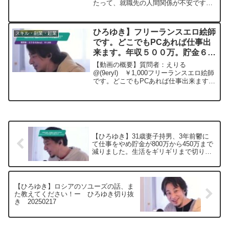
たって、就職先の人間関係が不安です。
いか？ー ひろゆき切り抜き
私は怒られるのが怖いので、小さな失敗
20230513
は大目に見てくれる上司や同僚のもとで
働きたいと思っています。求人情報とか
ひろゆき】フリーランスエロ絵師
スキル・副業・起業
面接とかの段階で...
です。どこでもPCあれば仕事出
来ます。年収５００万。貯金６０
０万スウェーデンに移住したい
【動画の概要】質問者：えりる
ー ひろゆき切り抜き
@(9eryl) ￥1,000フリーランスエロ絵師
です。どこでもPCあれば仕事出来ます。
20250408
年収５００万。貯金６００万スウェーデ
ンに移住したいのですが、やっぱり無理
ですかね？ビザの為に結婚はしたくな
い。就労ビザは調べ...
【ひろゆき】31歳妻子持男、3年前鬱に
て仕事をやめ貯金が800万から450万まで
減りました。生活をギリギリまで切り詰
めても貯金が月1万。どうすれば？ー
ひろゆき切り抜き 20250505
【ひろゆき】ロシアのソユーズの話、ま
た教えてください！ー ひろゆき切り抜
き 20250217