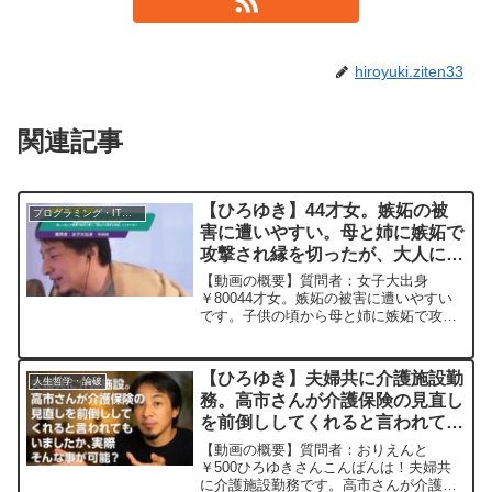
hiroyuki.ziten33
関連記事
【ひろゆき】44才女。嫉妬の被
プログラミング・IT業界
害に遭いやすい。母と姉に嫉妬で
攻撃され縁を切ったが、大人にな
っても親しい友人や職場や趣味の
【動画の概要】質問者：女子大出身
場で、嫉妬され関係が破綻。どう
￥80044才女。嫉妬の被害に遭いやすい
です。子供の頃から母と姉に嫉妬で攻撃
すべき？ー ひろゆき切り抜き
され縁を切りましたが、大人になっても
20240112
親しい友人や職場や趣味の場で、特に年
上女性から嫉妬され関係が破綻する事が
【ひろゆき】夫婦共に介護施設勤
人生哲学・論破
多いです。理由は色々有...
務。高市さんが介護保険の見直し
を前倒ししてくれると言われてい
ましたが、実際そんな事が可能？
【動画の概要】質問者：おりえんと
ー ひろゆき切り抜き
￥500ひろゆきさんこんばんは！夫婦共
に介護施設勤務です。高市さんが介護保
20251008