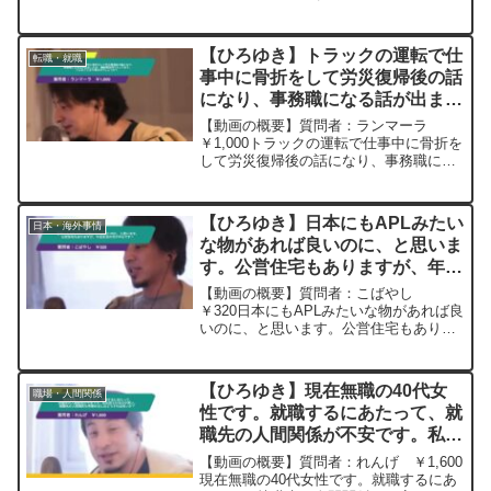
険の見直しを前倒ししてくれると言われ
ていましたが、実際そんな事が可能なの
でしょうか？携わっている方達が大変で
【ひろゆき】トラックの運転で仕
転職・就職
すよね。世帯収入が増える...
事中に骨折をして労災復帰後の話
になり、事務職になる話が出まし
たが、運転職採用で入ってます、
【動画の概要】質問者：ランマーラ
こんなことあり得るのでしょう
￥1,000トラックの運転で仕事中に骨折を
して労災復帰後の話になり、事務職にな
か？ ー ひろゆき切り抜き
る話が出ましたが、元々求人には運転職
20231105
採用で入ってます、こんなことあり得る
のでしょうか？ また断ると弊害などあり
【ひろゆき】日本にもAPLみたい
日本・海外事情
ますか？ ひろゆき...
な物があれば良いのに、と思いま
す。公営住宅もありますが、年金
生活の方が中心です！ー ひろゆ
【動画の概要】質問者：こばやし
き切り抜き 20230919
￥320日本にもAPLみたいな物があれば良
いのに、と思います。公営住宅もありま
すが、年金生活の方が中心です！元動
画：FF16クリアしたよ。KARDANAKHI
ESTATE 2020 2023/09/19 M...
【ひろゆき】現在無職の40代女
職場・人間関係
性です。就職するにあたって、就
職先の人間関係が不安です。私は
怒られるのが怖い。就職先の人間
【動画の概要】質問者：れんげ ￥1,600
関係を見極めるにはどうすれば良
現在無職の40代女性です。就職するにあ