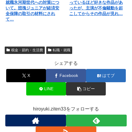
就職氷河期世代への対策につ
っているほど好きな作品があ
いて。団塊ジュニアが経済安
ったが、主演が不倫騒動を起
全保障の取引の材料にされ
こしてからその作品が見れ…
て…
税金・節約・生活費
転職・就職
シェアする
X
Facebook
はてブ
LINE
コピー
hiroyuki.ziten33をフォローする