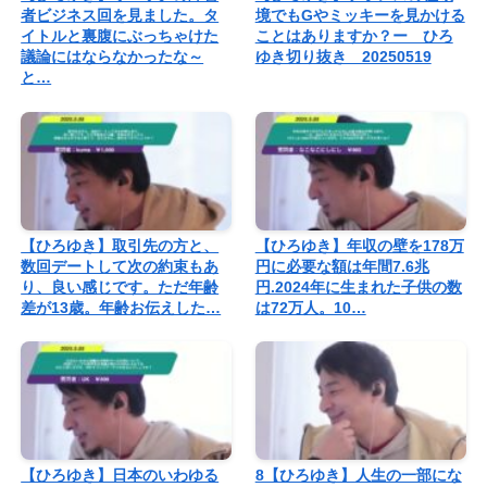
者ビジネス回を見ました。タ
境でもGやミッキーを見かける
イトルと裏腹にぶっちゃけた
ことはありますか？ー ひろ
議論にはならなかったな～
ゆき切り抜き 20250519
と…
【ひろゆき】取引先の方と、
【ひろゆき】年収の壁を178万
数回デートして次の約束もあ
円に必要な額は年間7.6兆
り、良い感じです。ただ年齢
円.2024年に生まれた子供の数
差が13歳。年齢お伝えした…
は72万人。10…
【ひろゆき】日本のいわゆる
8【ひろゆき】人生の一部にな