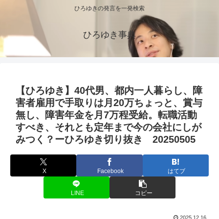
ひろゆきの発言を一発検索
ひろゆき事典
【ひろゆき】40代男、都内一人暮らし、障
害者雇用で手取りは月20万ちょっと、賞与
無し、障害年金を月7万程受給。転職活動
すべき、それとも定年まで今の会社にしが
みつく？ーひろゆき切り抜き 20250505
X
Facebook
はてブ
LINE
コピー
2025.12.16