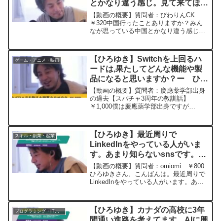
とかなり違う感じ。見て来てほし
いです(^^)ー ひろゆき切り抜
【動画の概要】質問者：びわりんCK
き 20250404
￥320中国行ったことありますか？みん
なが思っている中国とかなり違う感じ。
見て来てほしいです(^^)元動画：『白雪姫
は性暴力の被害者?論』v20
Vexin。 ひろゆきさんの動画で、
【ひろゆき】Switchを上回るハ
ゲーム・アニメ・映画
寄せられた質問に...
ードは,果たしてどんな機能や製
品になると思いますか？ー ひろ
ゆき切り抜き 20240516
【動画の概要】質問者：慶應薬学部出身
の過去【スパチャ3周年の教訓話】
￥1,000僕は慶應薬学部出身ですが
NintendoSwitch2が出るとウワサになって
ます◆家のTV用Wiiと外の持ち運びDSを
合成したSwitchは2017年3月に発...
【ひろゆき】最近周りで
スキル・副業・起業
LinkedInをやっている人がいま
す。あまり知らないsnsです。フ
ォロワー1万人程増えると、副業
【動画の概要】質問者：omiomi ￥800
とかできたりするのでしょうか？
ひろゆきさん、こんばんは。最近周りで
LinkedInをやっている人がいます。あま
ー ひろゆき切り抜き
り知らないsnsです。フォロワー1万人程
20240930
増えると、副業とかできたりするのでし
ょうか？使い方を教えてください。元動
【ひろゆき】カナダの高校に3年
プログラミング・IT業界
画：...
間通い進路を考えてます。AIに興