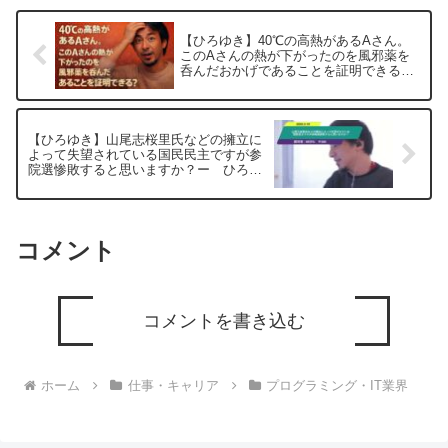
【ひろゆき】40℃の高熱があるAさん。
このAさんの熱が下がったのを風邪薬を
呑んだおかげであることを証明できる？
ー ひろゆき切り抜き 20251103
【ひろゆき】山尾志桜里氏などの擁立に
よって失望されている国民民主ですが参
院選惨敗すると思いますか？ー ひろゆ
き切り抜き 20250519
コメント
コメントを書き込む
ホーム
仕事・キャリア
プログラミング・IT業界