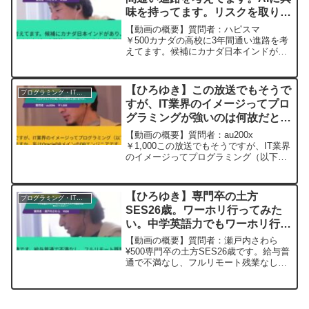
味を持ってます。リスクを取り高
専に進学し可能性を探るか、大学
【動画の概要】質問者：ハピスマ
に進学するか？ー ひろゆき切り
￥500カナダの高校に3年間通い進路を考
えてます。候補にカナダ日本インドがあ
抜き 20241008
り、AIに興味を持ってます。最近神山高
専を知り魅力を感じましたが、卒業時に
25歳になるため企業採用で不利になるの
【ひろゆき】この放送でもそうで
プログラミング・IT業界
ではと不安。この状況...
すが、IT業界のイメージってプロ
グラミングが強いのは何故だと思
いますか。ー ひろゆき切り抜
【動画の概要】質問者：au200x
き 20240111
￥1,000この放送でもそうですが、IT業界
のイメージってプログラミング（以下
PG、JavaやC言語等）が強いのは何故だ
と思いますか。私はOracleDBメインの
DBエンジニアです。SQLも一応PGでは
【ひろゆき】専門卒の土方
プログラミング・IT業界
あ...
SES26歳。ワーホリ行ってみた
い。中学英語力でもワーホリ行け
るオススメの国あれば教えてくだ
【動画の概要】質問者：瀬戸内さわら
さいー ひろゆき切り抜き
¥500専門卒の土方SES26歳です。給与普
通で不満なし、フルリモート残業なしで
20240509
楽ですが、スキルの潰しが効かない不安
だけあります。今やりたいことがないの
でワーホリ行ってみたいです。余暇で趣
味と自習するより...