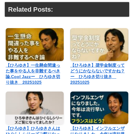
Related Posts:
【ひろゆき】一生懸命間違っ
【ひろゆき】奨学金制度って
た事をやる人を非難するべき
どうにかならないですかね？
論.Cool Jazzー ひろゆき切
ー ひろゆき切り抜き
り抜き 20251025
20251025
【ひろゆき】ひろゆきさんは
【ひろゆき】インフルエンザ