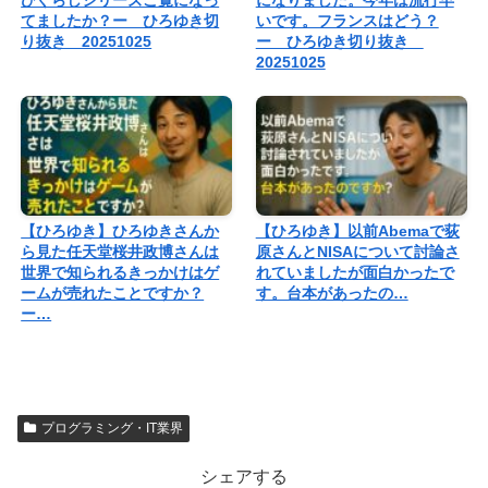
ひぐらしシリーズご覧になっ
になりました。今年は流行早
てましたか？ー ひろゆき切
いです。フランスはどう？
り抜き 20251025
ー ひろゆき切り抜き
20251025
【ひろゆき】ひろゆきさんか
【ひろゆき】以前Abemaで荻
ら見た任天堂桜井政博さんは
原さんとNISAについて討論さ
世界で知られるきっかけはゲ
れていましたが面白かったで
ームが売れたことですか？
す。台本があったの…
ー…
プログラミング・IT業界
シェアする