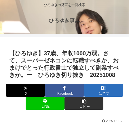
ひろゆきの発言を一発検索
ひろゆき事典
【ひろゆき】37歳、年収1000万弱。さ
て、スーパーゼネコンに転職すべきか、お
まけでとった行政書士で独立して副業すべ
きか。ー ひろゆき切り抜き 20251008
X
Facebook
はてブ
LINE
コピー
2025.12.16