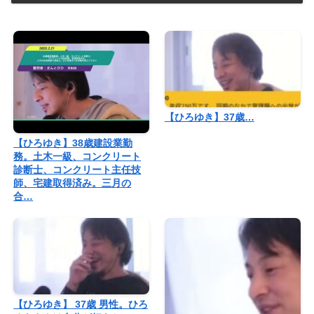
【ひろゆき】37歳…
【ひろゆき】38歳建設業勤
務。土木一級、コンクリート
診断士、コンクリート主任技
師、宅建取得済み。三月の
合…
【ひろゆき】 37歳 男性。ひろ