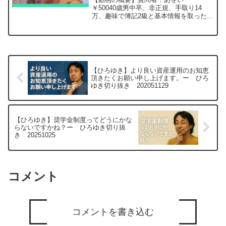
言ご感想いただきたいー ひろゆ
￥50040歳男中卒、非正規、手取り14
万、趣味で簿記2級と基本情報を取ったが
き切り抜き 20240109
現職に一切関係なく無駄な気がした。合
計で受験料など2万円、勉強400時間くら
いかかり「この時間働けば何十万稼げた
のか」とも思える。次...
【ひろゆき】より良い資産運用のお知恵
頂きたくお願い申し上げます。ー ひろ
ゆき切り抜き 202051129
【ひろゆき】奨学金制度ってどうにかな
らないですかね？ー ひろゆき切り抜
き 20251025
コメント
コメントを書き込む