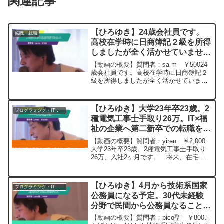
関連記事
【ひろゆき】24歳会社員です。
転職・就職
高校在学時に日商簿記２級を所得
しましたが全く活かせていませ
ん。これから何かに活かすことは
【動画の概要】質問者：sa m ￥50024
できますか？ー ひろゆき切り抜
歳会社員です。高校在学時に日商簿記２
級を所得しましたが全く活かせていませ
き 20230919
ん。これから何かに活かすことはできま
すか？元動画：FF16クリアしたよ。
KARDANAKHI ESTATE 2020 202...
【ひろゆき】大学23年卒23歳。2
プログラミング・IT業界
種電気工事士手取り26万。IT×福
祉の企業へ第二新卒での転職を考
えています。アドバイスお願いし
【動画の概要】質問者：yiren ￥2,000
ます。ー ひろゆき切り抜き
大学23年卒23歳。2種電気工事士手取り
26万、入社2ヶ月です。 将来、在宅勤
20230513
務で働きたいことと福祉に関わりたいと
思い、IT×福祉の企業へ第二新卒での転職
を考えています。第二新卒とIT未経験の
【ひろゆき】4月から技術系国家
プログラミング・IT業界
転...
公務員になる予定。30代未経験
分野で民間から公務員なることに
不安があります。ひろゆきさんの
【動画の概要】質問者：pico聖 ￥800こ