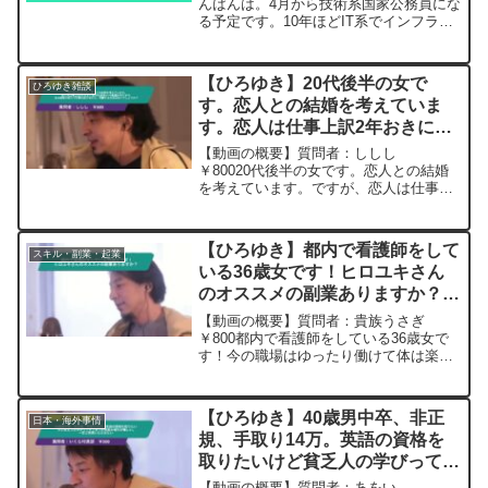
意見ください。ー ひろゆき切り
んばんは。4月から技術系国家公務員にな
る予定です。10年ほどIT系でインフラエ
抜き 20240111
ンジニアとしてやってましたが、土木か
電気かいずれも未経験の分野です。30代
未経験分野で民間から公務員なることに
【ひろゆき】20代後半の女で
ひろゆき雑談
不安があ...
す。恋人との結婚を考えていま
す。恋人は仕事上訳2年おきに国
内外(田舎)への転勤があります。
【動画の概要】質問者：ししし
ある程度の収入で仕事を続けなが
￥80020代後半の女です。恋人との結婚
を考えています。ですが、恋人は仕事上
ら、同棲する方法はないでしょう
訳2年おきに国内外(田舎)への転勤があり
か？ー20231105
ます。ある程度の収入で仕事を続けなが
ら、同棲する方法はないでしょうか？私
【ひろゆき】都内で看護師をして
スキル・副業・起業
は今大手のメーカーに勤...
いる36歳女です！ヒロユキさん
のオススメの副業ありますか？
ー ひろゆき切り抜き
【動画の概要】質問者：貴族うさぎ
20240404
￥800都内で看護師をしている36歳女で
す！今の職場はゆったり働けて体は楽な
のですが、給料があまり上がりません。
お金と看護師以外でスキルを貯めたいの
で副業をしたいのですが、ヒロユキさん
【ひろゆき】40歳男中卒、非正
日本・海外事情
のオススメの副業ありま...
規、手取り14万。英語の資格を
取りたいけど貧乏人の学びってど
こまでが無駄か線引が難しい。一
【動画の概要】質問者：あをい