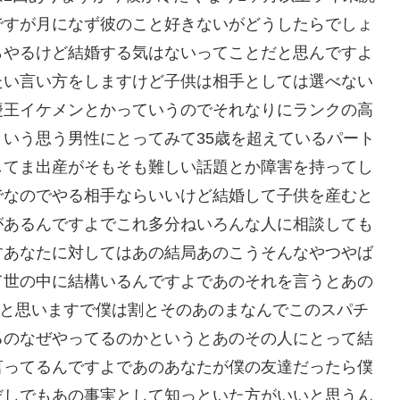
ですが月になず彼のこと好きないがどうしたらでしょ
らやるけど結婚する気はないってことだと思んですよ
たい言い方をしますけど子供は相手としては選べない
慶王イケメンとかっていうのでそれなりにランクの高
いう思う男性にとってみて35歳を超えているパート
してま出産がそもそも難しい話題とか障害を持ってし
でなのでやる相手ならいいけど結婚して子供を産むと
があるんですよでこれ多分ねいろんな人に相談しても
すあなたに対してはあの結局あのこうそんなやつやば
て世の中に結構いるんですよであのそれを言うとあの
いと思いますで僕は割とそのあのまなんでこのスパチ
るのなぜやってるのかというとあのその人にとって結
言ってるんですよであのあなたが僕の友達だったら僕
だしでもあの事実として知っといた方がいいと思うん