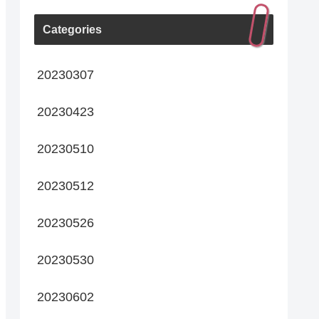
Categories
20230307
20230423
20230510
20230512
20230526
20230530
20230602