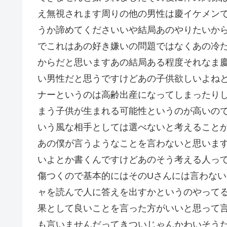
え無視されます周りの他の男性は慶イケメン
うか諦めてくださいいや結局あのやりたいか
でこれはあの好き嫌いの問題ではなくあの冷
からだと思いますあの結局ある程度それなま
い男性だと思うですけどあの子供欲しいよねと
ナーというのは高齢出産になってしまったり
まう子供が生まれる可能性というのが高いの
いう風な相手としては選べないと考えること
あの僕が言うようなことを言わないと思いま
いよとか書くんですけどあのそう考える人っ
傷つくので基本的にはそのUさんには言わな
ャを読んで人に答えを出すかというのやって
果として良いことを言った方がいいと思って
も言いませんだってきついじゃんかわいそう