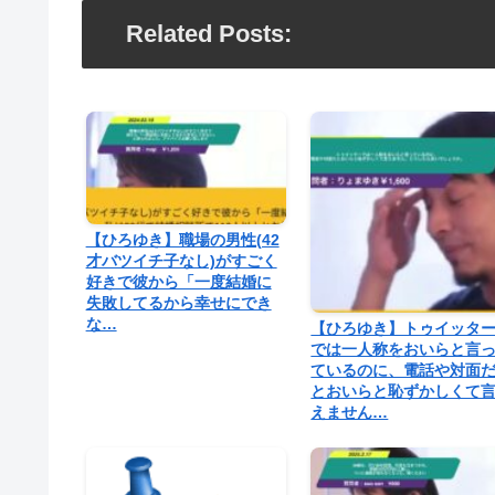
Related Posts:
【ひろゆき】職場の男性(42
才バツイチ子なし)がすごく
好きで彼から「一度結婚に
失敗してるから幸せにでき
な…
【ひろゆき】トゥイッタ
では一人称をおいらと言
ているのに、電話や対面
とおいらと恥ずかしくて
えません…