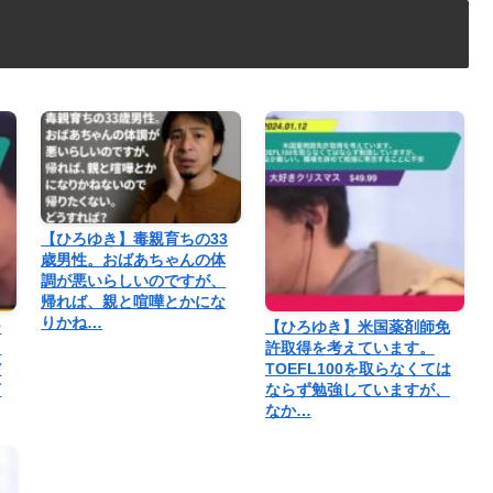
【ひろゆき】毒親育ちの33
歳男性。おばあちゃんの体
調が悪いらしいのですが、
帰れば、親と喧嘩とかにな
りかね…
ー
【ひろゆき】米国薬剤師免
っ
許取得を考えています。
だ
TOEFL100を取らなくては
言
ならず勉強していますが、
なか…