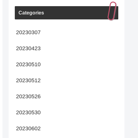
Categories
20230307
20230423
20230510
20230512
20230526
20230530
20230602