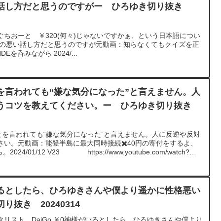
話し方だと思うのですがー ひろゆき切り抜き
ちおーと ￥320(何々)じゃないですかぁ、という日本語につい
頭の悪い話し方だと思うのですが元動画：知らなくてもクイズを正
Eを呑みながら 2024/...
を言われても“嫌な気分になった”と言えません。人
うコツを教えてください。ー ひろゆき切り抜き
とを言われても“嫌な気分になった”と言えません。人に反逆や反対
い。元動画：能登半島に最大同時接続✖️40円の寄付をするよ、
024/01/12 V23 https://www.youtube.com/watch?
********************************ひろゆきさんの動画で、寄せられた質問に
みました。過去にこんな質問してるかな？と気になったことがあ
ださい。https://hiroyuki-ziten.com/できるだけ、多くの
ロードしていきますので、使いやすいと感じて頂けたら、いい
るとしたら、ひろゆきさんや僕より遥かに性格悪い
しくお願いします。
抜き 20240314
リスト DaiGo ￥0神様がいるとしたら、ひろゆきさんや僕より