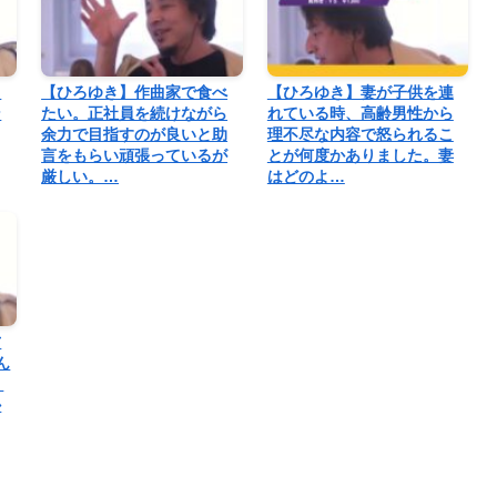
も
【ひろゆき】作曲家で食べ
【ひろゆき】妻が子供を連
ン
たい。正社員を続けながら
れている時、高齢男性から
余力で目指すのが良いと助
理不尽な内容で怒られるこ
言をもらい頑張っているが
とが何度かありました。妻
厳しい。…
はどのよ…
方
ん
り
か