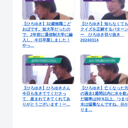
【ひろゆき】32歳無職こど
【ひろゆき】知らなくて
おばです。短大卒だったの
クイズを正解するパター
で、2年前に通信制大学に編
ー ひろゆき切り抜き
入し、今日卒業しました！
20240314
やっ…
【ひろゆき】ひろゆきさん
【ひろゆき】亡くなった
今日も生きててくださっ
の過去1週間以内に水を飲
て、産まれてきてくれてあ
だ確率は99％以上、つま
りがとうございます！ー…
水は猛毒なんですね、分
りま…