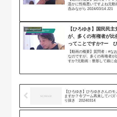
遥かに性格悪いですよね元動画：
呑みながら 2024/03/14 
【ひろゆき】国民民主
Uncategorized
が、多くの有権者が比
ってことですか?ー ひろ
【動画の概要】質問者：#なお
なのですが、多くの有権者が
すか?元動画：整形して娘に会うと
【ひろゆき】ひろゆきさんのモ
ますか？今ブーム再来してバズ
り抜き 20240314