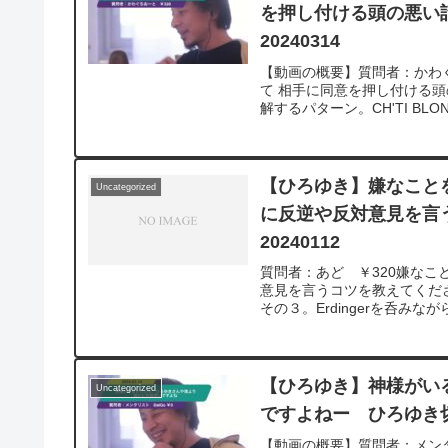
を押し付ける頭の悪い
20240314
【動画の概要】質問者：かわぐ
て 相手に同意を押し付ける
解するパターン。CH'TI BLOND
【ひろゆき】嫌なこと
Uncategorized
に反逆や反対意見を言
20240112
質問者：あど ￥320嫌なこ
意見を言うコツを教えてくださ
その３。Erdingerを呑みながら。2
v=c6MzCMgzBqw**********
ついて、一問一答形式にして
れば、下記のサイトから検索してみてく
質問を今後も編集し、アップ
【ひろゆき】神様がい
Uncategorized
ね！やチャンネル登録をよろ
ですよねー ひろゆき切り
【動画の概要】質問者：メンタ