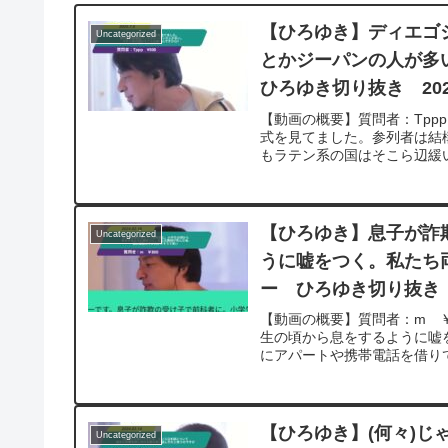
【ひろゆき】ディエゴ
Uncategorized
とかジーパンの人が多
ひろゆき切り抜き 2025
【動画の概要】質問者：Tpp
式を見てました。参列者は結
もラテン系の国はそこら辺緩い
【ひろゆき】息子が詐
Uncategorized
うに嘘をつく。私たち
ー ひろゆき切り抜き 2
【動画の概要】質問者：m 
生の頃から息をするように嘘
にアパートや携帯電話を借りて
【ひろゆき】(何々)じ
Uncategorized