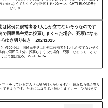
知らなくてもクイズを正解するパターン。CH'TI BLONDEを
J21 ひろゆ...
党は比例に候補者を1人しか立てないそうなのです
例で国民民主党に投票しまくった場合、死票になる
ゆき切り抜き 20241015
と ¥500今回、国民民主党は比例に候補者を1人しか立てないそう
比例で国民民主党に投票しまくった場合、死票になるってことで
再犯は減る。Monk de De...
ノマネをしている芸人さん等が何人かいますが、最近見る機会在り
っ てるようです。たまにはコラボお願いします。ー ひろゆき切