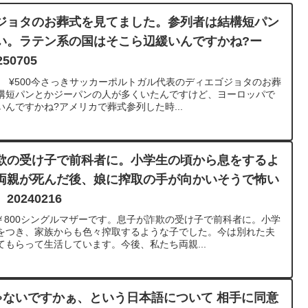
ジョタのお葬式を見てました。参列者は結構短パン
い。ラテン系の国はそこら辺緩いんですかね?ー
0705
p ¥500今さっきサッカーポルトガル代表のディエゴジョタのお葬
構短パンとかジーパンの人が多くいたんですけど、ヨーロッパで
んですかね?アメリカで葬式参列した時...
欺の受け子で前科者に。小学生の頃から息をするよ
両親が死んだ後、娘に搾取の手が向かいそうで怖い
0240216
￥800シングルマザーです。息子が詐欺の受け子で前科者に。小学
をつき、家族からも色々搾取するような子でした。今は別れた夫
もらって生活しています。今後、私たち両親...
ゃないですかぁ、という日本語について 相手に同意