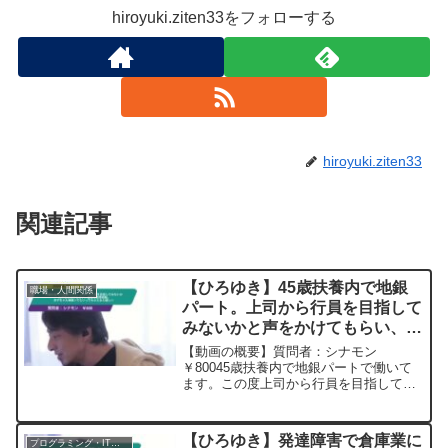
hiroyuki.ziten33をフォローする
hiroyuki.ziten33
関連記事
【ひろゆき】45歳扶養内で地銀
職場・人間関係
パート。上司から行員を目指して
みないかと声をかけてもらい、資
格を取得挑戦。あやちゃん頑張っ
【動画の概要】質問者：シナモン
てといってもらえると嬉しいー
￥80045歳扶養内で地銀パートで働いて
ます。この度上司から行員を目指してみ
ひろゆき切り抜き 20250628
ないかと声をかけてもらい、資格を取得
して来年挑戦することにしました。年齢
も年齢だし不安でいっぱいですが、ひろ
【ひろゆき】発達障害で倉庫業に
プログラミング・IT業界
ゆきさんにあやちゃん頑張...