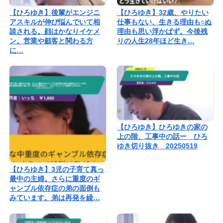
【ひろゆき】後輩がエンジニ
【ひろゆき】32歳、やりたい
アスキルが伸び悩んでいて相
仕事もない、生きる理由も○ぬ
談される。顔はかなりイケメ
理由も思い浮かばず。今後残
ン。営業や顧客と関わる方
りの人生28年ほど生き…
に…
【ひろゆき】ひろゆきの家の
上の階、工事中の話ー ひろ
ゆき切り抜き 20250519
【ひろゆき】3児の子育て真っ
最中の主婦。さらに重度のギ
ャンブル依存症の弟の面倒も
みています。弟は再発を繰…