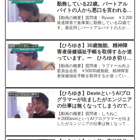
勤務している22歳。パートアル
バイトの人から悪口を言われる。
ICレコーダーで録音はしていま
【動画の概要】質問者：Ryusei ￥3,200
す。ー ひろゆき切り抜き
発達障害で倉庫業に勤務している22歳で
す。最近同じパートアルバイトの人から
20240509
｢こんなことも出来ないのか」・できない
のかやる気がないのかどっちだ」・「指
摘してもお前に直して貰えないから言う
【ひろゆき】30歳無能、精神障
性格・メンタルヘルス
のを諦め...
害者保健福祉手帳を取得するか迷
っています。ー ひろゆき切り抜
き 20240228
【動画の概要】質問者：ラブドール向上
委員会会長 ￥50030歳無能、精神障害
者保健福祉手帳を取得するか迷っていま
す。会社からのパワハラで鬱になりまし
たが証拠も無いため会社と戦う選択肢は
ありません。休んで半年経ちそろそろ復
【ひろゆき】DevinというAIプロ
ゲーム・アニメ・映画
帰したいのですが手帳...
グラマーが出ましたがエンジニア
の仕事は無くなってしまうのでし
ょうか。ー ひろゆき切り抜き
【動画の概要】質問者：しろねこ
20240314
￥200DevinというAIプログラマーが出ま
したがエンジニアの仕事は無くなってし
まうのでしょうか。元動画：知らなくて
もクイズを正解するパターン。CH'TI
BLONDEを呑みながら 2024/03/14 J...