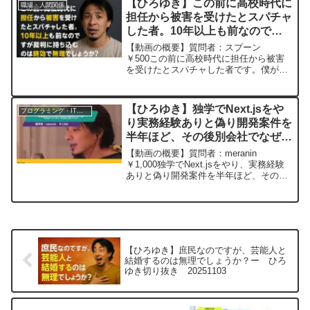
【ひろゆき】この前に高校時代に
職場・人間関係
担任から被害を受けたとスパチャ
した者。10年以上も前なのです
が裁判に持ち込むのは時効で無理
【動画の概要】質問者：スプーン
でしょうか？ー ひろゆき切り抜
￥500この前に高校時代に担任から被害
を受けたとスパチャした者です。僕が被
き 20250915
害に遭ったのはもう、10年以上も前なの
ですが裁判に持ち込むのは時効で無理で
しょうか？僕は性被害やパワハラも受け
【ひろゆき】独学でNext.jsをや
プログラミング・IT業界
精神科に今も通院してるの...
り実務経験ありと偽り開発案件を
半年ほど、その後別会社でなぜか
NuxtとExpressの開発を任され
【動画の概要】質問者：meranin
てしまい半年強やっています。次
￥1,000独学でNext.jsをやり、実務経験
ありと偽り開発案件を半年ほど、その後
の動き悩んでいますー20231028
別会社でなぜかNuxtとExpressの開発を
任されてしまい半年強やっています。現
在社内でテスト運用中。ただ先方のリ
ソ...
【ひろゆき】庶民なのですが、芸能人と
結婚するのは無理でしょうか？ー ひろ
ゆき切り抜き 20251103