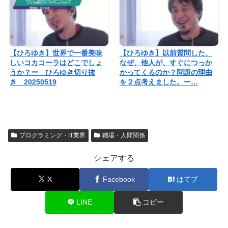
【ひろゆき】世界で一番美味
【ひろゆき】以前質問した、
しいコカコーラはどこでしょ
なぜ、他人が、すぐにつっか
うか？ー ひろゆき切り抜
かってくるのか？問題の理由
き 20250519
を２点考えました。ー…
プログラミング・IT業界
職場・人間関係
シェアする
X
Facebook
はてブ
LINE
コピー