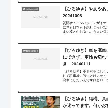
【ひろゆき】やあやあ
Uncategorized
20241008
質問者：インハウスデザイナ
世界も日本も予想しづらい2か月。V
まい棒とかお食べ。うまい棒はあ
【ひろゆき】車を廃車
Uncategorized
にできず、車検も切れ
き 20240111
【ひろゆき】車を廃車にした
れて駐車場に置いとけません…
廃車にしたいんですけどロー
とけません…元動画：能登半島
インを呑みながら。2024/01/11 
v=1_qiOcWAC6A&t=8068s***
た質問について、一問一答形
【ひろゆき】結構、真
Uncategorized
ことがあれば、下記のサイトから検索し
か迷ってます。何かお
け、多くの質問を今後も編集