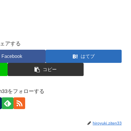
ェアする
Facebook
はてブ
コピー
ziten33をフォローする
hiroyuki.ziten33