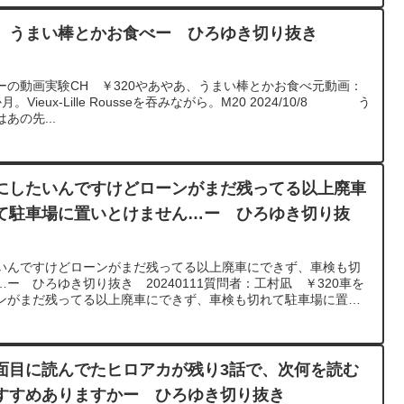
、うまい棒とかお食べー ひろゆき切り抜き
ーの動画実験CH ￥320やあやあ、うまい棒とかお食べ元動画：
ieux-Lille Rousseを吞みながら。M20 2024/10/8 う
の先...
にしたいんですけどローンがまだ残ってる以上廃車
て駐車場に置いとけません…ー ひろゆき切り抜
いんですけどローンがまだ残ってる以上廃車にできず、車検も切
ー ひろゆき切り抜き 20240111質問者：工村凪 ￥320車を
ンがまだ残ってる以上廃車にできず、車検も切れて駐車場に置い
に最大同時接続✖️30円の寄付をするよ、その２。ジョージアワ
J22 https://www.youtube.com/watch?
***************************************ひろゆきさんの動画で、寄せられ
式にしてみました。過去にこんな質問してるかな？と気になった
面目に読んでたヒロアカが残り3話で、次何を読む
てみてください。https://hiroyuki-ziten.com/できるだ
すすめありますかー ひろゆき切り抜き
し、アップロードしていきますので、使いやすいと感じて頂けた