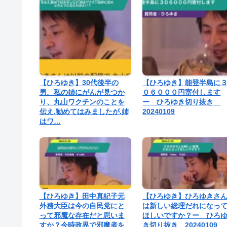
【ひろゆき】30代後半の
【ひろゆき】能登半島に
男。私の姉にがんが見つか
０６０００円寄付します
り、丸山ワクチンのことを
ー ひろゆき切り抜き
伝え.勧めてはみましたが.姉
20240109
はワ…
【ひろゆき】田中真紀子元
【ひろゆき】ひろゆきさ
外務大臣は今の自民党にと
は新しい総理だれになっ
って邪魔な存在だと思いま
ほしいですか？ー ひろ
すか？今時政界で邪魔者を
き切り抜き 20240109