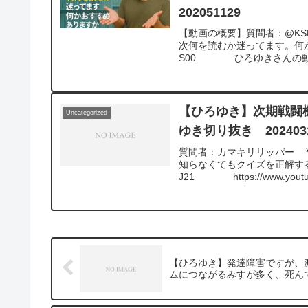
ら、いいね！やチャンネル登
202051129
【動画の概要】質問者：@KSR
次何を読むか迷ってます。何か
S00 ひろゆきさんの動画
【ひろゆき】次期戦闘
Uncategorized
ゆき切り抜き 202403
質問者：カマキリリッパー 
知らなくてもクイズを正解するパター
J21 https://www.youtube.com/
ひろゆきさんの動画で、寄せ
な質問してるかな？と気にな
https://hiroyuki-z
ので、使いやすいと感じて頂
【ひろゆき】発達障害ですが、
ムにつながるみすが多く、死んで