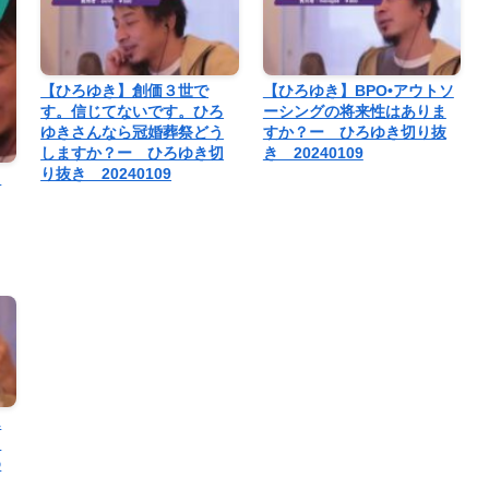
【ひろゆき】創価３世で
【ひろゆき】BPO•アウトソ
す。信じてないです。ひろ
ーシングの将来性はありま
ゆきさんなら冠婚葬祭どう
すか？ー ひろゆき切り抜
しますか？ー ひろゆき切
き 20240109
り抜き 20240109
３
ん
て
ゆ