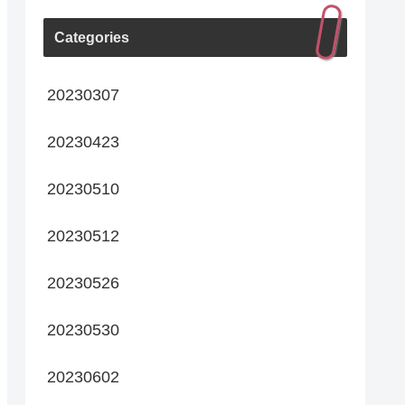
Categories
20230307
20230423
20230510
20230512
20230526
20230530
20230602