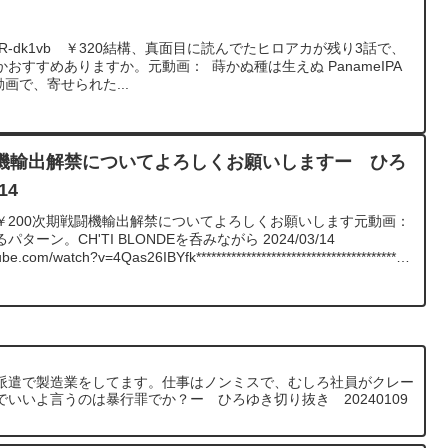
録をよろしくお願いします。
-dk1vb ￥320結構、真面目に読んでたヒロアカが残り3話で、
おすすめありますか。元動画： 蒔かぬ種は生えぬ PanameIPA
で、寄せられた...
機輸出解禁についてよろしくお願いしますー ひろ
14
￥200次期戦闘機輸出解禁についてよろしくお願いします元動画：
ン。CH'TI BLONDEを呑みながら 2024/03/14
watch?v=4Qas26IBYfk******************************************
られた質問について、一問一答形式にしてみました。過去にこん
ったことがあれば、下記のサイトから検索してみてください。
iten.com/できるだけ、多くの質問を今後も編集し、アップロードしていきます
けたら、いいね！やチャンネル登録をよろしくお願いします。
派遣で製造業をしてます。仕事はノンミスで、むしろ社員がクレー
いいよ言うのは暴行罪でか？ー ひろゆき切り抜き 20240109