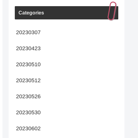
Categories
20230307
20230423
20230510
20230512
20230526
20230530
20230602