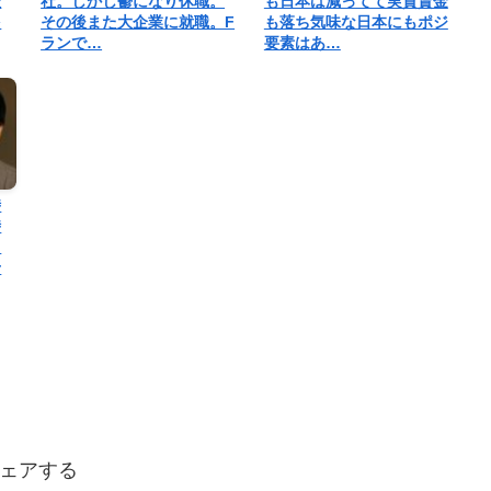
証
社。しかし鬱になり休職。
も日本は減ってて実質賃金
を
その後また大企業に就職。F
も落ち気味な日本にもポジ
ランで…
要素はあ…
時
時
て
せ
ェアする