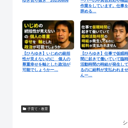
ゆき切り抜き 20250806
ーバーの不具合対応や検
作業をしています。仕事
辞める…
【ひろゆき】いじめの統括
【ひろゆき】仕事で仮眠
性が見えないのに 個人の
間に起きて働いていて臨
尊重幸せを軸とした政治が
活動時間の時給が発生し
可能でしょうかー…
るのに給料が支払われま
んー…
子育て・教育
シ