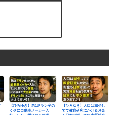
客
【ひろゆき】弟はFラン卒の
【ひろゆき】人口は減少し
サ
くせに自動車メーカー入
てて教育研究にかけるお金