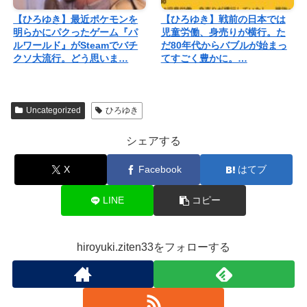
【ひろゆき】最近ポケモンを
【ひろゆき】戦前の日本では
明らかにパクったゲーム『パ
児童労働、身売りが横行。た
ルワールド』がSteamでバチ
だ80年代からバブルが始まっ
クソ大流行。どう思いま…
てすごく豊かに。…
Uncategorized
ひろゆき
シェアする
X
Facebook
はてブ
LINE
コピー
hiroyuki.ziten33をフォローする