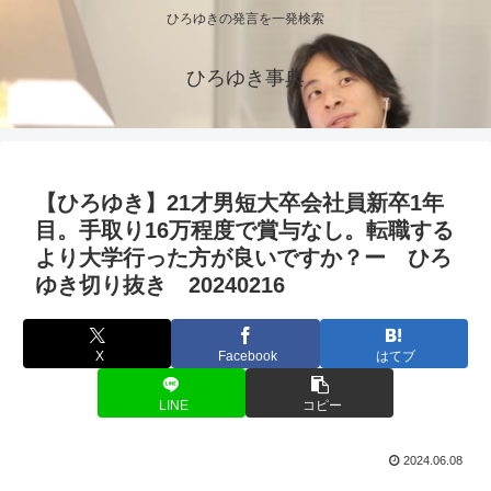
ひろゆきの発言を一発検索
ひろゆき事典
【ひろゆき】21才男短大卒会社員新卒1年
目。手取り16万程度で賞与なし。転職する
より大学行った方が良いですか？ー ひろ
ゆき切り抜き 20240216
X
Facebook
はてブ
LINE
コピー
2024.06.08