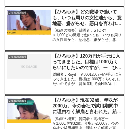
元動画：能登半島に最大同時接続✖️20円
の寄付をするよ。ジョージアワインを呑
みながら。2024/01/09 M22
【ひろゆき】どの職場で働いて
Uncategorized
https://www.youtube.com/watch?
も、いつも周りの女性達から、意
v=n7GsXYHnvKI&t=8s*********************
地悪、嫌がらせ、悪口を言われま
*********************ひろゆきさんの動画
で、寄せられた質問について、一問一答
す。自分が攻撃の対象になってし
【動画の概要】質問者：STORY
形式にしてみました。過去にこんな質問
まうのか、全く理解出来ません。
￥1,000どの職場で働いても、いつも周り
してるかな？と気になったことがあれ
の女性達から、意地悪、嫌がらせ、悪口
何が原因？ー ひろゆき切り抜
ば、下記のサイトから検索してみてくだ
を言われるんですが、私は誰に対しても
き 20231025
さい。https://hiroyuki-ziten.com/できる
同じような態度で接していて、仕事も普
だけ、多くの質問を今後も編集し、アッ
通にこなしてるはずなのに、なんで自分
プロードしていきますので、使いやすい
【ひろゆき】120万円が手元に入
Uncategorized
が攻撃の対象になって...
と感じて頂けたら、いいね！やチャンネ
ってきました。目標は1000万く
ル登録をよろしくお願いします。
らいにしたいのですが、ー ひろ
ゆき切り抜き 20240404
質問者：Royd ￥800120万円が手元に入
ってきました。目標は1000万くらいにし
たいのですが、資産運用で新NISAに回そ
うと思っています。資産運用でこんな使
い方した方がいいなどアドバイスお願い
します。元動画：不幸な子供時代は高学
【ひろゆき】現在32歳、年収が
Uncategorized
歴の源...
2000万。今の会社で試用期間中
に理由なく解雇と言われた。給与
支払を求める申立書を送付し対応
【動画の概要】質問者：高橋恵一
中。ー ひろゆき切り抜き
￥1,600現在32歳、年収が2000万。今の
会社で試用期間中に理由なく解雇と言わ
20250312