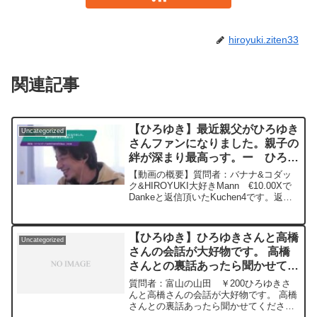
hiroyuki.ziten33
関連記事
【ひろゆき】最近親父がひろゆき
Uncategorized
さんファンになりました。親子の
絆が深まり最高っす。ー ひろゆ
き切り抜き 20250408
【動画の概要】質問者：バナナ&コダッ
ク&HIROYUKI大好きMann €10.00Xで
Dankeと返信頂いたKuchen4です。返信
来てめっちゃ嬉しくて嬉ションしました
わ。ほんでな最近親父がひろゆきさんフ
ァンになりました。親子の絆が深まり...
【ひろゆき】ひろゆきさんと高橋
Uncategorized
さんの会話が大好物です。 高橋
さんとの裏話あったら聞かせてく
ださいー ひろゆき切り抜き
質問者：富山の山田 ￥200ひろゆきさ
20240109
んと高橋さんの会話が大好物です。 高橋
さんとの裏話あったら聞かせてください