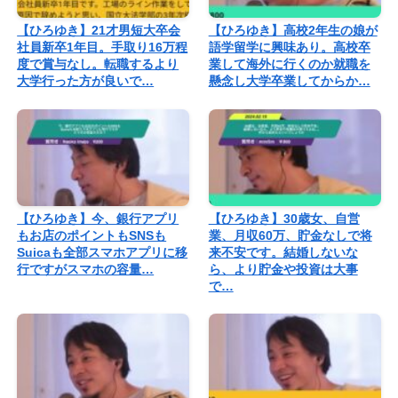
【ひろゆき】21才男短大卒会
【ひろゆき】高校2年生の娘が
社員新卒1年目。手取り16万程
語学留学に興味あり。高校卒
度で賞与なし。転職するより
業して海外に行くのか就職を
大学行った方が良いで…
懸念し大学卒業してからか…
【ひろゆき】今、銀行アプリ
【ひろゆき】30歳女、自営
もお店のポイントもSNSも
業、月収60万、貯金なしで将
Suicaも全部スマホアプリに移
来不安です。結婚しないな
行ですがスマホの容量…
ら、より貯金や投資は大事
で…