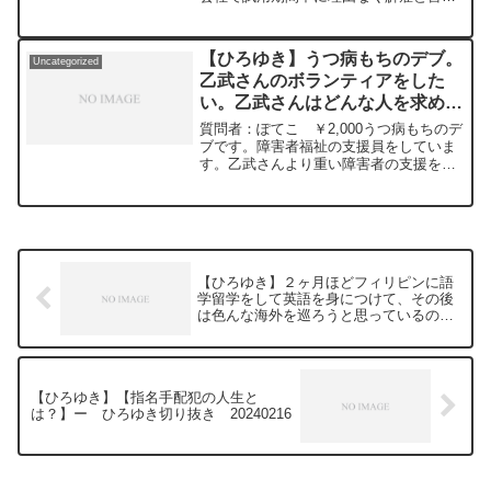
れました。弁護士が作成したような体裁
で70枚の証拠一覧と10月分の給与支払を
求める申立書を送付すると、4月分支払ま
【ひろゆき】うつ病もちのデブ。
Uncategorized
では合意済。...
乙武さんのボランティアをした
い。乙武さんはどんな人を求めて
るとおもいますか？ー ひろゆき
質問者：ぽてこ ￥2,000うつ病もちのデ
切り抜き 20240516
ブです。障害者福祉の支援員をしていま
す。乙武さんより重い障害者の支援をし
てます。乙武さんのボランティアをした
いのですが、乙武さんにメリットがある
か不安です。ひろゆきさんから見て、乙
武さんはどんな人を...
【ひろゆき】２ヶ月ほどフィリピンに語
学留学をして英語を身につけて、その後
は色んな海外を巡ろうと思っているので
すが、おすすめの国ってある？ー ひろ
ゆき切り抜き 20240216
【ひろゆき】【指名手配犯の人生と
は？】ー ひろゆき切り抜き 20240216