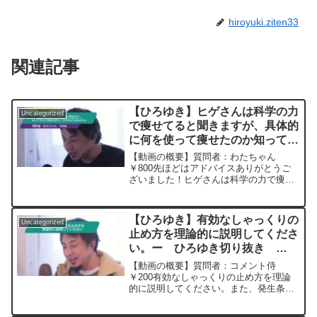
hiroyuki.ziten33
関連記事
【ひろゆき】ヒゲさんは科学の力
Uncategorized
で痩せてると聞きますが、具体的
に何を使って痩せたのか知ってま
すか？？またヒゲさんから母乳が
【動画の概要】質問者：わたちゃん
出たら、ひろゆきさんは飲みます
￥800先ほどはアドバイスありがとうご
ざいました！ヒゲさんは科学の力で痩せ
かー ひろゆき切り抜き
てると聞きますが、具体的に何を使って
20250604
痩せたのか知ってますか？？気になりま
す。またヒゲさんから母乳が出たら、ひ
【ひろゆき】有効なしゃっくりの
Uncategorized
ろゆきさんは飲みますか元...
止め方を理論的に説明してくださ
い。ー ひろゆき切り抜き
20240109
【動画の概要】質問者：コメント侍
￥200有効なしゃっくりの止め方を理論
的に説明してください。また、発生条件
なんかも教えて頂けると幸いです。元動
画：能登半島に最大同時接続✖️20円の寄