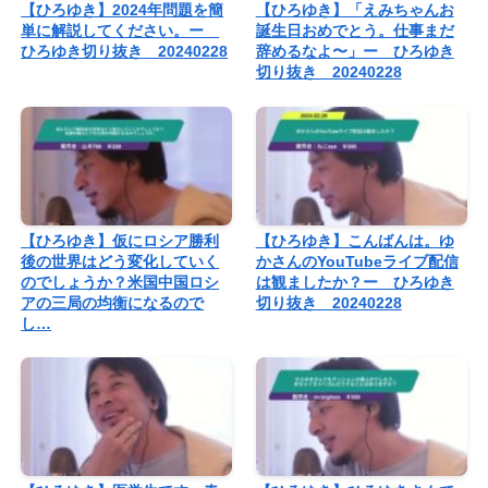
【ひろゆき】2024年問題を簡
【ひろゆき】「えみちゃんお
単に解説してください。ー
誕生日おめでとう。仕事まだ
ひろゆき切り抜き 20240228
辞めるなよ〜」ー ひろゆき
切り抜き 20240228
【ひろゆき】仮にロシア勝利
【ひろゆき】こんばんは。ゆ
後の世界はどう変化していく
かさんのYouTubeライブ配信
のでしょうか？米国中国ロシ
は観ましたか？ー ひろゆき
アの三局の均衡になるので
切り抜き 20240228
し…