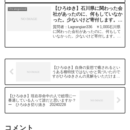
https://hiroyuki-ziten.com/できるだけ、
るという話が出ています。「寂しいです
われますか？不躾にすいません。元動
多くの質問を今後も編集し、アップロー
ね」とラインで書かれました。今の事業
画：ロシアの敗北は無さそうな、、
【ひろゆき】石川県に関わった会
ドしていきますので、使いやすいと感じ
Uncategorized
所自体を私が改造している途中で辞める
Guillaume Dursusを呑みながら
社があったのに、何もしていなか
て頂けたら、いいね！やチャンネル登録
選択肢は無いです。クリスマス会に来る
2024/02/28 W22
をよろしくお願いします。
った。少ないけど寄付します。
なと言われディスコードで挨拶したらバ
https://www.youtube.com/watch?
ンされました。どうしたらいいでしょう
ー ひろゆき切り抜き
v=GK3quBgoXnQ***************************
質問者：Lagrangian336 ￥1,000石川県
か。雇用契約では無いので労基は使えま
***************ひろゆきさんの動画で、寄
20240112
に関わった会社があったのに、何もして
せん。元動画：能登半島に最大同時接続
せられた質問について、一問一答形式に
いなかった。少ないけど寄付します。元
✖️40円の寄付をするよ、その３。
してみました。過去にこんな質問してる
動画：能登半島に最大同時接続✖️40円の
Erdingerを呑みながら。2024/01/12
かな？と気になったことがあれば、下記
寄付をするよ、その３。Erdingerを呑み
V23
のサイトから検索してみてください。
ながら。2024/01/12 V23
https://www.youtube.com/watch?
https://hiroyuki-ziten.com/できるだけ、
https://www.youtube.com/watch?
v=c6MzCMgzBqw***************************
多くの質問を今後も編集し、アップロー
v=c6MzCMgzBqw***************************
***************ひろゆきさんの動画で、寄
ドしていきますので、使いやすいと感じ
***************ひろゆきさんの動画で、寄
せられた質問について、一問一答形式に
【ひろゆき】自身の妄想で癒されるとい
て頂けたら、いいね！やチャンネル登録
せられた質問について、一問一答形式に
してみました。過去にこんな質問してる
うある種特技ではないかと気づいたので
をよろしくお願いします。
してみました。過去にこんな質問してる
かな？と気になったことがあれば、下記
すがひろゆきさんの見解をいただけます
かな？と気になったことがあれば、下記
のサイトから検索してみてください。
と幸いです。ー ひろゆき切り抜き
のサイトから検索してみてください。
https://hiroyuki-ziten.com/できるだけ、
20240228
https://hiroyuki-ziten.com/できるだけ、
多くの質問を今後も編集し、アップロー
多くの質問を今後も編集し、アップロー
ドしていきますので、使いやすいと感じ
【ひろゆき】現在存命中の人で総理に一
ドしていきますので、使いやすいと感じ
て頂けたら、いいね！やチャンネル登録
番適している人って誰だと思いますか？
て頂けたら、いいね！やチャンネル登録
をよろしくお願いします。
ー ひろゆき切り抜き 20240228
をよろしくお願いします。
コメント