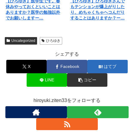
【ひろゆき】医学生です。春
【ひろゆき】ひろゆきさんで
休みやっておくといいことは
もテンションが爆上がりした
ありますか？医学の勉強以外
り、めちゃくちゃヘコんだり
でお願いしますー…
することはありますか？ー…
Uncategorized
ひろゆき
シェアする
X
Facebook
はてブ
LINE
コピー
hiroyuki.ziten33をフォローする