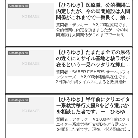
付をするよ。ジョージアワインを呑みな
【ひろゆき】医療職。公的機関に
Uncategorized
がら。2024/01...
内定したが、今の民間施設は人間
関係がこれまでで一番良く、捨て
がたい。口約束で給料も上げてく
質問者：ザッキー ￥3,200医療職です。
れるらしい。どうすれば？ー ひ
公的機関に内定を頂きましたが、今の民
間施設は人間関係がこれまでで一番良
ろゆき切り抜き 20240112
く、捨てがたいです。基本給が低い事を
以前上司に相談しており、最近、直々に
呼び出しがあり、在籍3年の1年半後に基
【ひろゆき】たまたま全ての原発
Uncategorized
本給を上げるから待っておいて欲しいと
の近くにミサイル基地と核ラボが
言われました。口約束です。40手前で公
在るという一見ハッタリな抑止は
的機関に転職するのも最後のチャンス、
仕事的にはこちらの方がやりがいはあり
即効性がある防衛となりえません
質問者：SABER FISHERS サーベルフィ
ます。もう直ぐ子供も生まれます。究極
か？ー ひろゆき切り抜き
ッシャーズ ￥8,000沖縄離島在住です。
の選択です。何かアドバイスは頂けませ
2日前の沖縄タイムスによると政府指針で
20240228
んでしょうか。元動画：能登半島に最大
台湾有事の際の先島諸島住民12万人の避
同時接続✖️40円の寄付をするよ、その
難先が主に航空機でスピード重視で九州
３。Erdingerを呑みながら。2024/01/12
避難と示されました。米軍と自衛隊の抑
V23
【ひろゆき】半年前にクリエイタ
Uncategorized
止で沖縄を守衛するのでしょう。在住の
https://www.youtube.com/watch?
ー系就労移行支援Bをどう選ぶか
島に自衛隊のミサイル格納庫も賛否あれ
v=c6MzCMgzBqw***************************
を相談した者です。ー ひろゆき
新設されたのて言わせてもらうとたまた
***************ひろゆきさんの動画で、寄
ま全ての原発の近くにミサイル基地と核
切り抜き 20240112
せられた質問について、一問一答形式に
質問者：アタック ￥1,000半年前にクリ
ラボが在るという一見ハッタリな抑止は
してみました。過去にこんな質問してる
エイター系就労移行支援Bをどう選ぶか
即効性がある防衛となりえませんか？個
かな？と気になったことがあれば、下記
を相談した者です。現在、小説長編の30
人的には抑止はハッタリと考えたます。
のサイトから検索してみてください。
話と短編3編を作りました。そして今辞め
この私見についてひろゆきさんはどう思