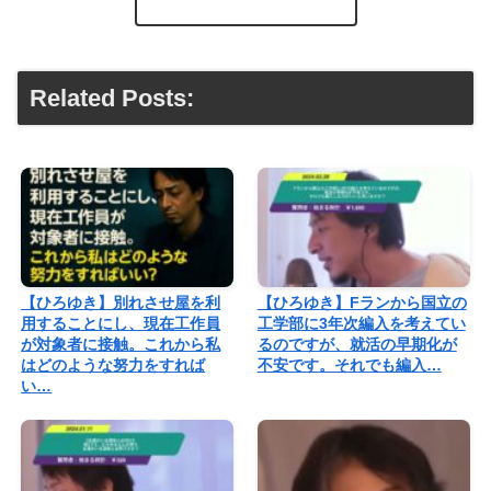
Related Posts:
【ひろゆき】別れさせ屋を利
【ひろゆき】Fランから国立の
用することにし、現在工作員
工学部に3年次編入を考えてい
が対象者に接触。これから私
るのですが、就活の早期化が
はどのような努力をすれば
不安です。それでも編入…
い…