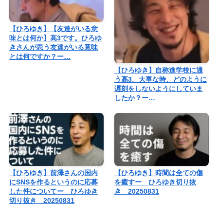
【ひろゆき】【友達がいる意
味とは何か】高3です。ひろゆ
きさんが思う友達がいる意味
とは何ですか？ー…
【ひろゆき】自称進学校に通
う高3。大事な時、どのように
遅刻をしないようにしていま
したか？ー…
【ひろゆき】前澤さんの国内
【ひろゆき】時間は全ての傷
にSNSを作るというのに応募
を癒すー ひろゆき切り抜
した件についてー ひろゆき
き 20250831
切り抜き 20250831