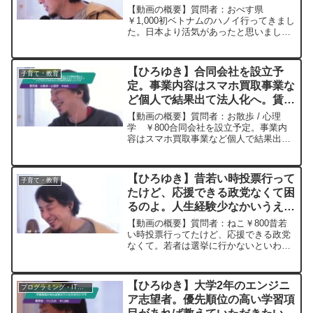
ていてこれからベトナム発展しそ
【動画の概要】質問者：おべす県
う。どうなんでしょう？ー ひろ
￥1,000初ベトナムのハノイ行ってきまし
た。日本より活気があったと思いまし
ゆき切り抜き 20250221
た。人口も増えていてこれからベトナム
発展しそう。どうなんでしょう。元動
画：「雪は静かに降る」 INTRAMUROS
【ひろゆき】合同会社を設立予
子育て・教育
J00 ひ...
定。事業内容はスマホ買取事業な
ど個人で結果出て法人化へ。賃貸
で登記するとバレますか？リスク
【動画の概要】質問者：お散歩 / 心理
などひろゆきさんの見解をお聞き
学 ￥800合同会社を設立予定。事業内
容はスマホ買取事業など個人で結果出て
したいですー ひろゆき切り抜
法人化の流れです。家は賃貸ですが、で
き 20250519
きれば自宅で登記したいです。賃貸契約
書には居住専用と記載あり。バーチャル
【ひろゆき】昔若い時投票行って
子育て・教育
オフィスは融資弱い&...
たけど、応援できる政党なくて困
るのよ。人生経験少なかいうえに
コミュ障だし政治家の裏の思惑も
【動画の概要】質問者：ねこ￥800昔若
読み取れないどうしたら良かっ
い時投票行ってたけど、応援できる政党
なくて。若者は選挙に行かないといわれ
た？ー ひろゆき切り抜き
るけど投票したいとこなくて困るのよ。
20230320
無能なりにネット情報少ない中調べた
よ、でも人生経験少なかいうえにコミュ
【ひろゆき】大学2年のエンジニ
プログラミング・IT業界
障だし政治家の裏の思惑も...
ア志望者。優先順位の高い学習項