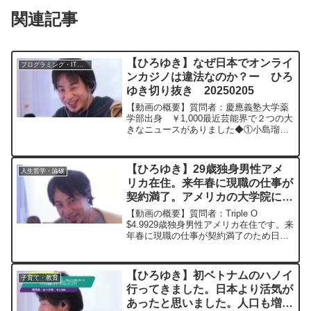
関連記事
【ひろゆき】なぜ日本でオンライ
プログラミング・IT業界
ンカジノは違法なのか？ー ひろ
ゆき切り抜き 20250205
【動画の概要】質問者：慶應義塾大学薬
学部出身 ￥1,000最近芸能界で２つの大
きなニュースがありました◆①小島瑠璃
子さんの夫がIT会社の経営失敗か何かで
自察して病院に運ばれました。IT会社の
経営に失敗したら自察するしかないの
【ひろゆき】29歳独身男性アメ
人生哲学・論破
か？◆②吉本興業...
リカ在住。来年春に現職の仕事が
契約満了。アメリカの大学院に進
学するか現職の経験を活かして日
【動画の概要】質問者：Triple O
本で働くかで迷っていますー ひ
$4.9929歳独身男性アメリカ在住です。来
年春に現職の仕事が契約満了のため日本
ろゆき切り抜き 20230919
に帰国する予定なのですが、その後キャ
リアアップのためにアメリカの大学院に
進学するか現職の経験を活かして日本で
【ひろゆき】初ベトナムのハノイ
子育て・教育
働くかで迷っ...
行ってきました。日本より活気が
あったと思いました。人口も増え