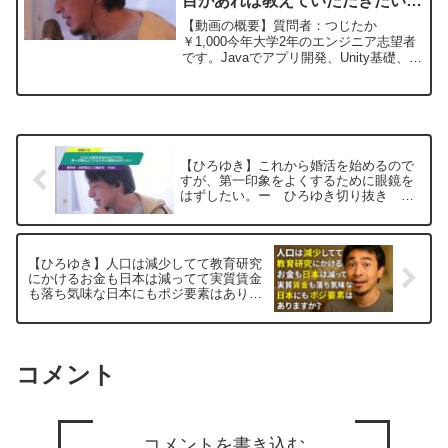
目があれば教えていただきたいで
す。ー ひろゆき切り抜き
【動画の概要】質問者：つじたか
20240228
￥1,000今年大学2年のエンジニア志望者
です。Javaでアプリ開発、Unity基礎、ま
たインターンを通してPython（Django）
でWebアプリ開発を経験し、現在は深層
学習の画像認識に焦点を当てています...
【ひろゆき】これから婚活を始めるので
すが、第一印象をよくするために眼鏡を
はずしたい。ー ひろゆき切り抜き
20250705
【ひろゆき】人口は減少してて教育研究
にかけるお金も日本は減ってて実質賃金
も落ち気味な日本にもポジ要素はありま
すかー ひろゆき切り抜き 20250806
コメント
コメントを書き込む