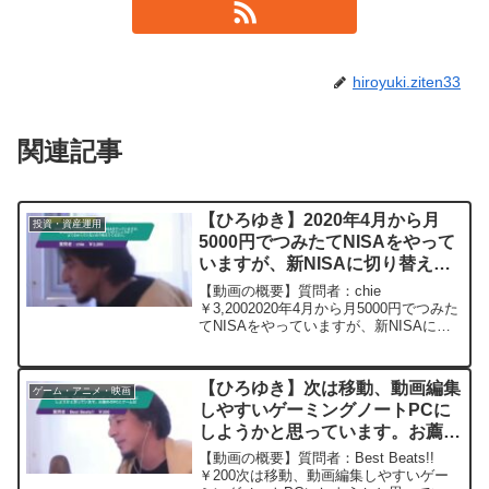
hiroyuki.ziten33
関連記事
【ひろゆき】2020年4月から月
投資・資産運用
5000円でつみたてNISAをやって
いますが、新NISAに切り替えた
ほうがよろしいのでしょうか？よ
【動画の概要】質問者：chie
くわかっていないので教えてー
￥3,2002020年4月から月5000円でつみた
てNISAをやっていますが、新NISAに切
ひろゆき切り抜き 20240516
り替えたほうがよろしいのでしょうか？
よくわかっていないので教えてくださ
い。元動画：日本は出来ない理由を探す
【ひろゆき】次は移動、動画編集
ゲーム・アニメ・映画
人が出世す...
しやすいゲーミングノートPCに
しようかと思っています。お薦め
のPCとゲームは。ー ひろゆき
【動画の概要】質問者：Best Beats!!
切り抜き 20240326
￥200次は移動、動画編集しやすいゲー