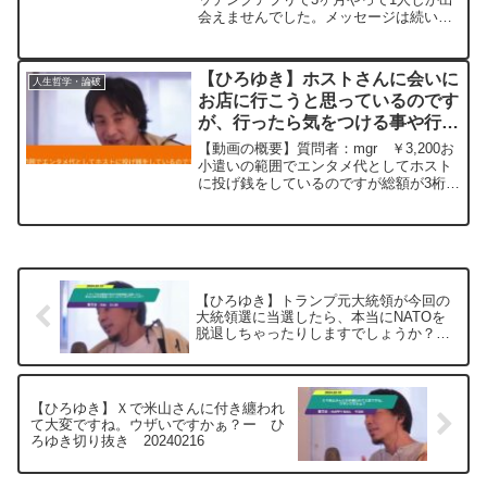
会えませんでした。メッセージは続いた
20250610
りしますが、1週間位で返信ありません。
色々調べましたがダメでした。 どんな会
話したらいいのか、どのタイミングで電
【ひろゆき】ホストさんに会いに
人生哲学・論破
話やデートに...
お店に行こうと思っているのです
が、行ったら気をつける事や行か
ない方がいいのかアドバイスお願
【動画の概要】質問者：mgr ￥3,200お
いします。ー ひろゆき切り抜
小遣いの範囲でエンタメ代としてホスト
に投げ銭をしているのですが総額が3桁を
き 20230915
超えました。そろそろホストさんに会い
にお店に行こうと思っているのですが、
行ったら気をつける事や行かない方がい
いのかアドバイ...
【ひろゆき】トランプ元大統領が今回の
大統領選に当選したら、本当にNATOを
脱退しちゃったりしますでしょうか？
ー ひろゆき切り抜き 20240310
【ひろゆき】Ｘで米山さんに付き纏われ
て大変ですね。ウザいですかぁ？ー ひ
ろゆき切り抜き 20240216