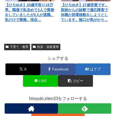
【ひろゆき】28歳手取り18万
【ひろゆき】27歳営業です。
男。職場で私含めて3人で業務
医師からの診断で適応障害で
をしていましたが2人が退職。
休職か部署移動をしようとし
私だけで業務。現在…
ています。陰口が気がかり…
子育て・教育
投資・資産運用
シェアする
X
Facebook
はてブ
LINE
コピー
hiroyuki.ziten33をフォローする