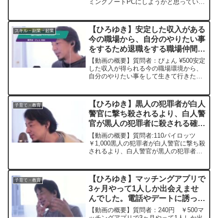
ミングノートPCにしようかと思っていま
す。お薦めのPCとゲームは。元動画：社
会的成功者を子供扱いする庶民。Paix
Dieuを呑みながら 2024/03/...
【ひろゆき】安定した収入がある
スキル・副業・起業
今の職場から、自分のやりたい事
をするため退職をする職場仲間。
アドバイスありますか? ー ひろ
【動画の概要】質問者：ぴょん ¥500安定
ゆき切り抜き 20241013
した収入が得られる今の職場環境から、
自分のやりたい事をして生きて行きたい
という理由で退職をする職場仲間がいま
す。やりたいことができるという期待の
反面、事業が成功するか不安な気持ちも
【ひろゆき】黒人の犯罪者が白人
子育て・教育
あるそうで、何かア...
警官に撃ち殺されるより、白人警
官が黒人の犯罪者に殺される確率
の方が多いと聞きました。ー ひ
【動画の概要】質問者:110パイロッツ
ろゆき切り抜き 20230320
￥1,000黒人の犯罪者が白人警官に撃ち殺
されるより、白人警官が黒人の犯罪者に
殺される確率の方が多いと聞きました。
知ってらしたら詳しくお願い致します。
**************************...
【ひろゆき】マッチングアプリで
子育て・教育
3ヶ月やって1人しか出会えませ
んでした。電話やデートに誘った
らいいかわかりません。ご教示く
【動画の概要】質問者：240円 ￥500マ
ださいー ひろゆき切り抜き
ッチングアプリで3ヶ月やって1人しか出