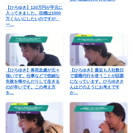
【ひろゆき】120万円が手元に
入ってきました。目標は1000
万くらいにしたいのですが、
ー…
【ひろゆき】希死念慮が元々
【ひろゆき】最近も入社数日
強いです。仕事などで些細な
で退職代行を使うことが話題
失敗を悔やんだりして生きる
になっています。ひろゆきさ
のが辛いです。この考え方
んはどのようにお考えです
を…
か…