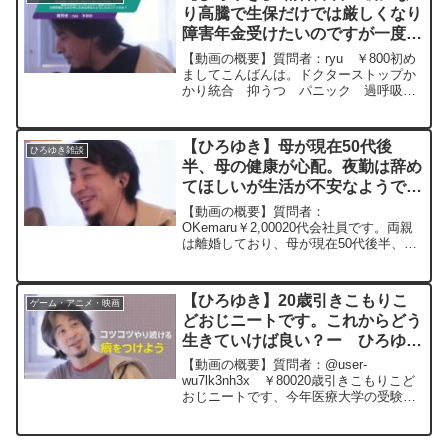
せられた質問について、...
り高騰で生保だけでは厳しくなり
障害年金受けたいのですが一度断
られたり生保担当からまた申し込
【動画の概要】質問者：ryu ￥800初め
み出来るとどうしたらいいです
ましてこんばんは。ドクターストップか
かり統合 抑うつ パニック 過呼吸
か？ー ひろゆき切り抜き
双極 パーソナリティー PD SD 精神障
20240516
害一級になり高騰で生保だけでは厳しく
なり障害年金受けたいのですが一度断ら
【ひろゆき】母が現在50代後
ひろゆき雑談
れたり生保担...
半、母の健康が心配。夜勤は辞め
てほしいが生活が不安なようで
す。どのような備えをしていくの
【動画の概要】質問者：
がよいでしょうか？ー ひろゆき
OKemaru￥2,00020代会社員です。両親
は離婚しており、母が現在50代後半、パ
切り抜き 20230322
ート介護士、夜勤ありの仕事をしていま
す。母の健康が心配なので、夜勤は辞め
てほしいと思っています。しかし、日勤
【ひろゆき】20歳引きこもりこ
ゲーム・アニメ・映画
だけでは収入も少なく、貯...
どおじニートです。これからどう
生きていけば良い？ー ひろゆき
切り抜き 20260130
【動画の概要】質問者：@user-
wu7lk3nh3x ￥80020歳引きこもりこど
おじニートです、今年医療大学の受験を
する予定ですが、高校不登校、前回受験
も失敗して完全に逃げ癖がついてしま
い、社会でやっていける自信がないで