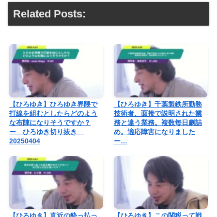
Related Posts:
【ひろゆき】ひろゆき界隈で
【ひろゆき】千葉製鉄所勤務
打線を組むとしたらどのよう
技術者、面接で説明された業
な布陣になりそうですか？
務と違う業務。複数毎日劇詰
ー ひろゆき切り抜き
め。適応障害になりました
20250404
ー…
【ひろゆき】直近の酔っ払っ
【ひろゆき】この関税って戦