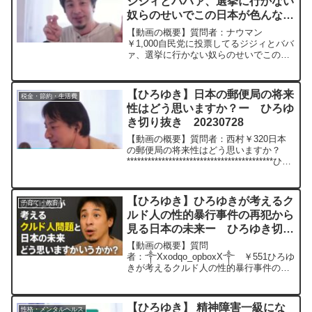
ジジィとババァ、選挙に行かない
奴らのせいでこの日本が色んな問
題に直面してることに日々苛つい
【動画の概要】質問者：ナウマン
ています。ひろゆきさんはどう思
￥1,000自民党に投票してるジジィとババ
ァ、選挙に行かない奴らのせいでこの日
いますか?ー ひろゆき切り抜
本が移民、増税、手取り減少、色んな問
き 20250505
題に直面してることに日々苛ついていま
す。ひろゆきさんはどう思いますか?元動
【ひろゆき】日本の郵便局の将来
税金・節約・生活費
画：神と感動は心の中...
性はどう思いますか？ー ひろゆ
き切り抜き 20230728
【動画の概要】質問者：西村￥320日本
の郵便局の将来性はどう思いますか？
******************************************ひろ
ゆきさんの動画で、寄せられた質問につ
いて、一問一答形式にしてみました。過
去にこん...
【ひろゆき】ひろゆきが考えるク
子育て・教育
ルド人の性的暴行事件の再犯から
見る日本の未来ー ひろゆき切り
抜き 20250831
【動画の概要】質問
者：༒Xxodqo_opboxX༒ ￥551ひろゆ
きが考えるクルド人の性的暴行事件の再
犯から見る日本の未来元動画：時間は全
ての傷を癒す. Meaux Brune
D00 ひろゆきさんの動画で、寄
【ひろゆき】 精神障害一級にな
性格・メンタルヘルス