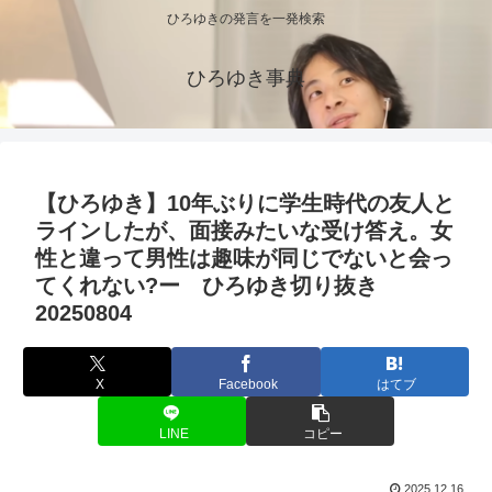
ひろゆきの発言を一発検索
ひろゆき事典
【ひろゆき】10年ぶりに学生時代の友人と
ラインしたが、面接みたいな受け答え。女
性と違って男性は趣味が同じでないと会っ
てくれない?ー ひろゆき切り抜き
20250804
X
Facebook
はてブ
LINE
コピー
2025.12.16