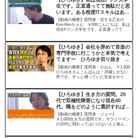
プログラミング・IT業界
かな...
生です。正直通ってて無駄だと思
います。ある程度ITスキルはある
ので中退してIT企業も就職するの
【動画の概要】質問者：恋する乙女の
はあり？大卒になった方がいいで
Kon-Hiroちゃん ￥500こんにちは、私は
現在Fラン大学生です。正直通ってて無
すか？ー ひろゆき切り抜き
駄だと思います。ある程度ITスキルはあ
20250604
るので中退してIT企業も就職するのはあ
りですか？Fランでも大卒になった方が
【ひろゆき】会社を辞めて音楽の
子育て・教育
いいですか...
専門学校に行こうかと本気で考え
てますー ひろゆき切り抜き
20250804
【動画の概要】質問者：かおん ￥1,600
ひろゆきさんこんばんは！29歳しがない
男です。ずっと燻っていた音楽をやりた
いという気持ちが燃え上がり、会社を辞
めて音楽の専門学校に行こうかと本気で
考えてます。無謀なのは承知ですが、ど
【ひろゆき】生き方の質問。20
人生哲学・論破
う思われますか？...
代で双極性障害になり現在40
代。職をどのように選択すれば良
いか分かりません。アドバイスを
【動画の概要】質問者：ジェーJ
お願いいたします。ー ひろゆき
￥2,000生き方の質問です。サラリーマン
の20代に関わってはいけない人と絡んで
切り抜き 20240509
双極性障害になりました。現在40代で
す。学歴は、服飾の専門を卒業後通信の