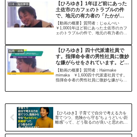
美大を10年かけて卒業しました。簿記2
【ひろゆき】1年ほど前にあった
日本・海外事情
級も取得し、障害者...
土佐市のカフェのトラブルの件
で、地元の有力者の「たかが
SNS」という発言。ひろゆきさ
【動画の概要】質問者：じゅんぺい
んはどう思いますか？ー ひろゆ
￥1,0001年ほど前にあった土佐市のカフ
ェのトラブルの件で、地元の有力者の
き切り抜き 20240314
「たかがSNS」という発言がネット上で
かなり反発がありましたが、何だかんだ
当たってると思いました。ひろゆきさん
【ひろゆき】四十代派遣社員で
転職・就職
はどう思いますか？実...
す。指揮命令者の男性社員に微妙
な嫌がらせをされています。どの
ように解決しますか？ー ひろゆ
【動画の概要】質問者：Hairmake
き切り抜き 20240310
mimaka ￥1,600四十代派遣社員です。
指揮命令者の男性社員に微妙な嫌がらせ
をされています。初めは親切でしたが、
急に嫌がらせをするようになりました。
ストレスで体調やメンタルに支障をきた
しています...
【ひろゆき】子育てで自分で考える力を
育てつつ、危険から守る“ちょうどいい距
離感”って、どう取るのが良いと思われま
すか？ー ひろゆき切り抜き 20251103