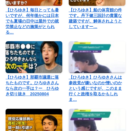
【ひろゆき】毎日とっても暑
【ひろゆき】船の体育館の件
いですが、何年後かには日本
です。丹下健三設計の貴重な
でも夏場の日中は屋外での就
建築ですが、解体されようと
労禁止などの施策がとられ
していますー…
る…
【ひろゆき】那覇市議選に落
【ひろゆき】ひろゆきさんは
ちたものです。ひろゆきさん
参政党が嫌いなのか憎いのか
なら次の一手は？ー ひろゆ
という感じですが、このまま
き切り抜き 20250804
行くと政権を取るかもしれ
ま…