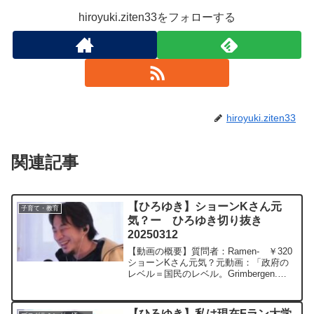
hiroyuki.ziten33をフォローする
hiroyuki.ziten33
関連記事
【ひろゆき】ショーンKさん元
子育て・教育
気？ー ひろゆき切り抜き
20250312
【動画の概要】質問者：Ramen- ￥320
ショーンKさん元気？元動画：「政府の
レベル＝国民のレベル。Grimbergen.
M20 ひろゆきさんの動画で、寄
せられた質問について、一問一答形式に
してみました。過去にこんな質問してる
【ひろゆき】私は現在Fラン大学