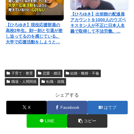
【ひろゆき】出前館の配達員
アカウントを1000人のウズベ
【ひろゆき】現役応援部員の
キスタン人が不正に日本人名
高校2年生。刻一刻と引退が差
義で取得して不法労働。…
し迫ってるのを感じている。
大学で応援活動をしようと…
子育て・教育
恋愛・婚活
結婚・離婚・不倫
職場・人間関係
転職・就職
シェアする
X
Facebook
はてブ
LINE
コピー