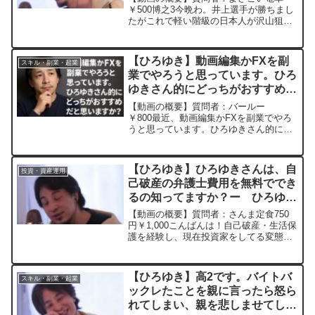
がお得ですか?ー ひろゆき切り
￥500博之3今晩わ。井上選手が勝ちまし
たがこれで軽い階級の日本人が沢山狙わ
抜き 20230728
れると思いますから今のうちに若くてい
い選手に投資した方がお得ですか?この流
れだと絶対米国は第二第三の井上探すと
【ひろゆき】動画編集かFXを副
スキル・副業・起業
思うのでそれに乗っか...
業でやろうと思っています。ひろ
ゆきさん的にどっちがおすすめだ
と思いますか？ー ひろゆき切り
【動画の概要】質問者：バールー
抜き 20250915
￥800最近、動画編集かFXを副業でやろ
うと思っています。ひろゆきさん的にど
っちがおすすめだと思いますか？また、
愚問かも知れませんが、FXは社会のため
になっていないと思います。FXをしてい
【ひろゆき】ひろゆきさんは、自
投資・資産運用
る人がいることによっ...
己破産の弁護士費用を無料ででき
るの知ってますか？ー ひろゆき
切り抜き 20230321
【動画の概要】質問者：さんま定食750
円￥1,000こんばんは！自己破産・生活保
護を経験し、現在投資家をしてる変態で
すｗひろゆきさんは、自己破産の弁護士
費用を無料でできるの知ってますか？
***************************...
【ひろゆき】高2です。バイトバ
スキル・副業・起業
ックレたことを親に言ったら怒ら
れてしまい、親を悲しませてしま