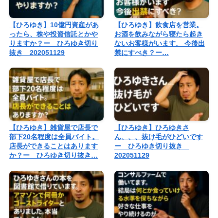
【ひろゆき】10億円資産があ
【ひろゆき】飲食店を営業。
ったら、株や投資信託とかや
お酒を飲みながら寝たら起き
りますか？ー ひろゆき切り
ないお客様がいます。 今後出
抜き 202051129
禁にすべき？ー…
【ひろゆき】雑貨屋で店長で
【ひろゆき】ひろゆきさ
部下20名程度は全員バイト。
ん、、、抜け毛がひどいです
店長ができることはあります
ー ひろゆき切り抜き
か？ー ひろゆき切り抜き…
202051129