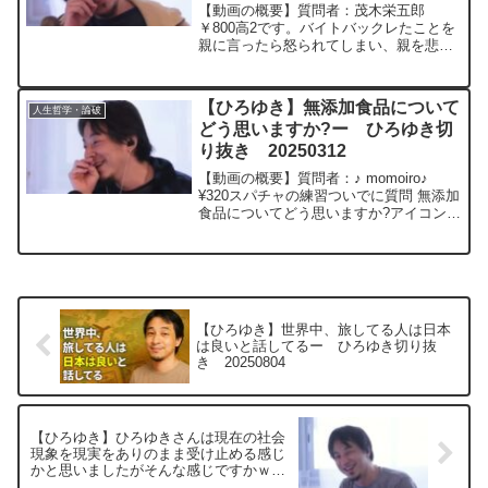
いました。どうしたらいいです
【動画の概要】質問者：茂木栄五郎
か？ー ひろゆき切り抜き
￥800高2です。バイトバックレたことを
親に言ったら怒られてしまい、親を悲し
20231014
ませてしまいました。どうしたらいいで
すか？元動画：独立より副業のほうが成
功率が高い。Bière du Vexinを呑みながら
【ひろゆき】無添加食品について
人生哲学・論破
20...
どう思いますか?ー ひろゆき切
り抜き 20250312
【動画の概要】質問者：♪ momoiro♪
¥320スパチャの練習ついでに質問 無添加
食品についてどう思いますか?アイコン可
愛いですね♡元動画：「政府のレベル＝
国民のレベル。Grimbergen.
M20 ひろゆきさんの動画で、寄
せら...
【ひろゆき】世界中、旅してる人は日本
は良いと話してるー ひろゆき切り抜
き 20250804
【ひろゆき】ひろゆきさんは現在の社会
現象を現実をありのまま受け止める感じ
かと思いましたがそんな感じですかｗ？
ー ひろゆき切り抜き 20250610