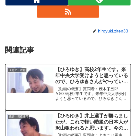
hiroyuki.ziten33
関連記事
【ひろゆき】高校2年生です。来
子育て・教育
年中央大学受けようと思っている
ので、ひろゆきさんがやっていた
政治経済の具体的な勉強法を教え
【動画の概要】質問者：茂木栄五郎
てくださいー ひろゆき切り抜
￥800高校2年生です。来年中央大学受け
ようと思っているので、ひろゆきさんが
き 20230513
やっていた政治経済の具体的な勉強法を
教えてください元動画：テストテスト
JOEL GOTTを飲みながら ひろ
【ひろゆき】井上選手が勝ちまし
投資・資産運用
ゆきさんの動画で...
たが、これで軽い階級の日本人が
沢山狙われると思います。今のう
ちに若くていい選手に投資した方
【動画の概要】質問者：よさこい電車