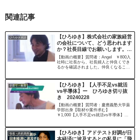
関連記事
【ひろゆき】株式会社の家族経営
ひろゆき雑談
の会社について、どう思われます
か？社長目線でお願いします。
ー ひろゆき切り抜き
【動画の概要】質問者：Angel ￥800入
20240516
社時に社長から、社長婦人と仲良くでき
るかを確認されました。仲良くなること
が会社の円滑な雰囲気のためと思ってい
ましたが、今思うとスパイだったか…と
思います。個人事業主ではなく、株式会
【ひろゆき】【人手不足vs就活
子育て・教育
社です。家族経営...
vs半導体】ー ひろゆき切り抜
き 20240228
【動画の概要】質問者：慶應義塾大学薬
学部出身【取材や案件求む】
￥1,000【人手不足vs就活vs半導体】僕
は慶應薬学部出身の無職ですが,この春に
残業規制と就活が始まり大変な状況にな
りますが,一方熊本に巨額の投資で台湾
【ひろゆき】アドテスト好調が日
投資・資産運用
TSMCの半導体工場が...
本経済に波及するとの私見に「飛