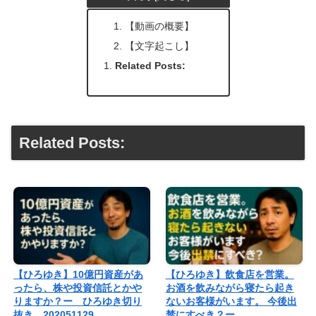
【動画の概要】
【文字起こし】
Related Posts:
Related Posts:
【ひろゆき】10億円資産があ
【ひろゆき】飲食店を営業。
ったら、株や投資信託とかや
お酒を飲みながら寝たら起き
りますか？ー ひろゆき切り
ないお客様がいます。 今後出
抜き 202051129
禁にすべき？ー…