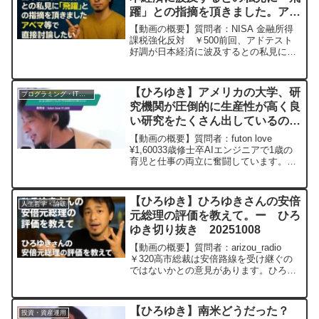
躍」との指摘を頂きました。アベ
マ等で直接討論したいー ひろゆ
【動画の概要】質問者：NISA 金融所得
き切り抜き 20251103
課税強化反対 ￥500前回、アドテスト
好調が日本経済に波及するとの私見に
「飛躍」との指摘を頂きました。ただ、
風吹けば桶屋理論で株は買われており
TOPIXでも最高値更新。AI効率化で今後
【ひろゆき】アメリカの大学、研
プログラミング・IT業界
は企業全体の利益...
究機関が圧倒的に生産性が高く良
い研究をたくさん出しているのは
なぜだと思いますか? ー ひろゆ
【動画の概要】質問者：futon love
き切り抜き 20241117
¥1,60033歳修士卒AIエンジニアで1歳の
育児と仕事の両立に奮闘しています。昔
からアメリカ人の生産性の高さを取り入
れようとしていますがうまくいきませ
ん。アメリカの大学、研究機関が圧倒的
【ひろゆき】ひろゆきさんの安倍
人生哲学・論破
に生産性...
元総理の評価を教えて。ー ひろ
ゆき切り抜き 20251008
【動画の概要】質問者：arizou_radio
￥320高市総裁は安倍路線を受け継ぐの
ではないかとの意見があります。ひろゆ
きさんの安倍元総理の評価を教えて。元
動画：昭和の時代は2026年に終わったと
言われる。GUINNESS WEST IN...
【ひろゆき】南米どうだった？
投資・資産運用