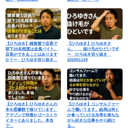
【ひろゆき】雑貨屋で店長で
【ひろゆき】ひろゆきさ
部下20名程度は全員バイト。
ん、、、抜け毛がひどいです
店長ができることはあります
ー ひろゆき切り抜き
か？ー ひろゆき切り抜き…
202051129
【ひろゆき】ひろゆきさんの
【ひろゆき】コンサルファー
本を図書館で借りています。
ムで働いてます。結局は何と
アマゾンで何冊かゴーストラ
か食っていける水準を保ちな
イターとありました。本当
がら好きな仕事をやり続け
で…
る…