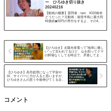
ー ひろゆき切り抜き
20240216
【動画の概要】質問者：tam ¥320南米
どうだった？元動画：能登半島に最大同
時接続✖️50円の寄付をするよ、その4。
Magners Irish Ciderを呑みながら。
2024/02/16 V23 ひろゆきさんの
動画で、寄せられた質...
【ひろゆき】太陽光発電って“地球に優し
い”って言われてるけど、山を削ってクマ
の餌場なくしてる時点で、矛盾してませ
んか？ー ひろゆき切り抜き 20251025
【ひろゆき】高市総理になって宇宙や
AI、サイバーに力が入ると思いますが、
ひろゆきさんの思う今後伸びてくる企業
は？ー ひろゆき切り抜き 20251025
コメント