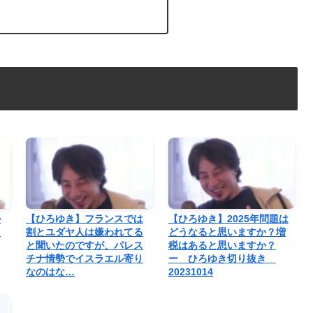
ル
【ひろゆき】フランスでは
【ひろゆき】2025年問題は
？
割とユダヤ人は嫌われてる
どうなると思いますか？増
と聞いたのですが、パレス
税はあると思いますか？
チナ情勢でイスラエル寄り
ー ひろゆき切り抜き
なのはな…
20231014