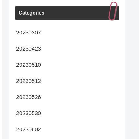
Categories
20230307
20230423
20230510
20230512
20230526
20230530
20230602