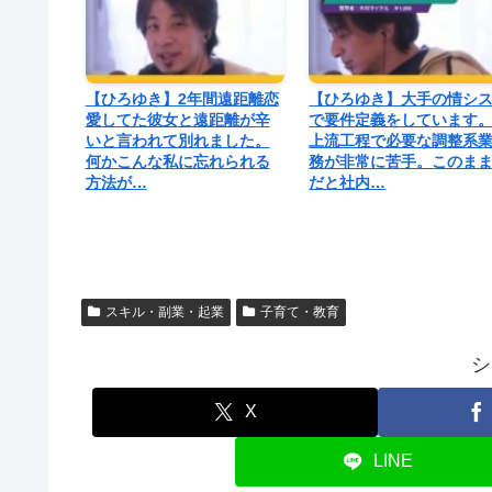
【ひろゆき】2年間遠距離恋
【ひろゆき】大手の情シ
愛してた彼女と遠距離が辛
で要件定義をしています
いと言われて別れました。
上流工程で必要な調整系
何かこんな私に忘れられる
務が非常に苦手。このま
方法が…
だと社内…
スキル・副業・起業
子育て・教育
シ
X
LINE