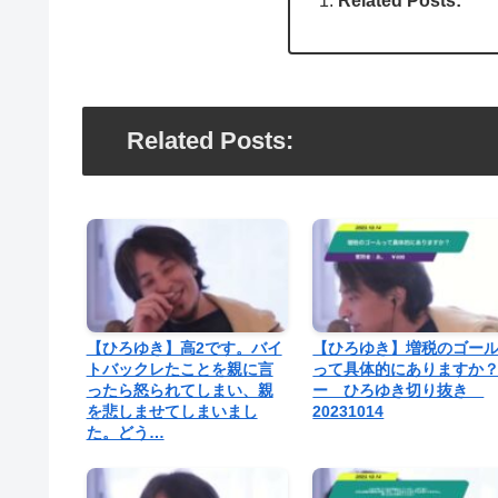
Related Posts:
Related Posts:
【ひろゆき】高2です。バイ
【ひろゆき】増税のゴー
トバックレたことを親に言
って具体的にありますか
ったら怒られてしまい、親
ー ひろゆき切り抜き
を悲しませてしまいまし
20231014
た。どう…