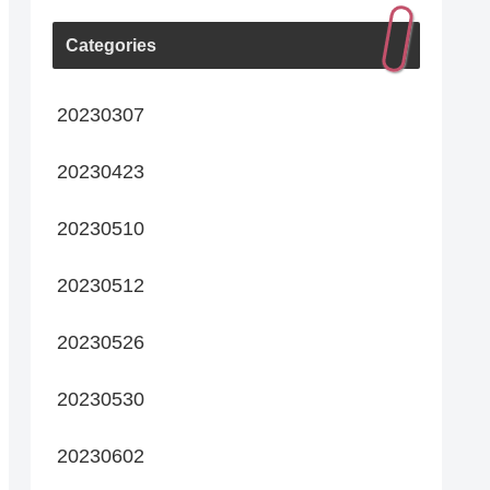
Categories
20230307
20230423
20230510
20230512
20230526
20230530
20230602