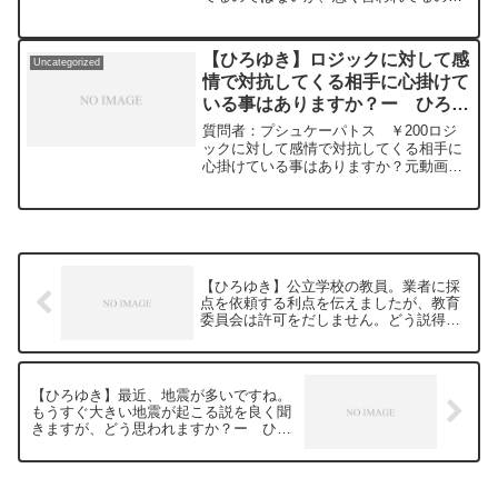
で、寄せられた質問について、一問一答
はないかと勝手に思い込み自分から人間
形式にしてみました。過去にこんな質問
関係を絶ったりしていました。後から自
してるかな？と気になったことがあれ
分の勘違いで相手はなんとも思っていな
ば、下記のサイトから検索してみてくだ
【ひろゆき】ロジックに対して感
Uncategorized
かったり。この考え...
さい。https://hiroyuki-ziten.com/できる
情で対抗してくる相手に心掛けて
だけ、多くの質問を今後も編集し、アッ
いる事はありますか？ー ひろゆ
プロードしていきますので、使いやすい
き切り抜き 20241008
と感じて頂けたら、いいね！やチャンネ
質問者：プシュケーパトス ￥200ロジ
ル登録をよろしくお願いします。
ックに対して感情で対抗してくる相手に
心掛けている事はありますか？元動画：
世界も日本も予想しづらい2か月。Vieux-
Lille Rousseを吞みながら。M20
2024/10/8 ロジックに対し...
【ひろゆき】公立学校の教員。業者に採
点を依頼する利点を伝えましたが、教育
委員会は許可をだしません。どう説得す
るのが良いでしょうか。ー ひろゆき切
り抜き 20240310
【ひろゆき】最近、地震が多いですね。
もうすぐ大きい地震が起こる説を良く聞
きますが、どう思われますか？ー ひろ
ゆき切り抜き 20240310