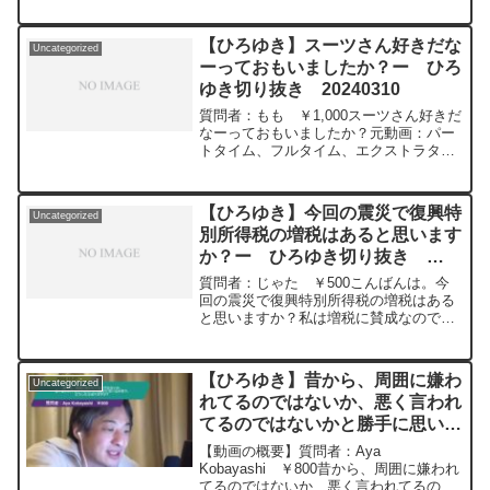
援する暇も関心もないけど、水や食料持
っていくという一見まともな支援宣言も
ある程度暇なので日々の鬱憤を晴らすた
【ひろゆき】スーツさん好きだな
Uncategorized
めに都合がいいから批判するのでしょう
ーっておもいましたか？ー ひろ
か。何か行動していないだけで犯罪系ユ
ゆき切り抜き 20240310
ーチューバーも存在否定する人も本質は
正義に沿ってストレス解消したいだけの
質問者：もも ￥1,000スーツさん好きだ
人だと思えてきて気持ち悪いです。意見
なーっておもいましたか？元動画：パー
を聞きたいです。元動画：能登半島に最
トタイム、フルタイム、エクストラタイ
大同時接続✖️20円の寄付をするよ。ジョ
ム。Nina Blancaを呑みながら
ージアワインを呑みながら。2024/01/09
2024/03/10 D21
M22
https://www.youtube.com/watch?
https://www.youtube.com/watch?
【ひろゆき】今回の震災で復興特
Uncategorized
v=wBbQ9cp_Mx81**************************
v=n7GsXYHnvKI&t=8s*********************
別所得税の増税はあると思います
****************ひろゆきさんの動画で、寄
*********************ひろゆきさんの動画
か？ー ひろゆき切り抜き
せられた質問について、一問一答形式に
で、寄せられた質問について、一問一答
してみました。過去にこんな質問してる
20240109
形式にしてみました。過去にこんな質問
質問者：じゃた ￥500こんばんは。今
かな？と気になったことがあれば、下記
してるかな？と気になったことがあれ
回の震災で復興特別所得税の増税はある
のサイトから検索してみてください。
ば、下記のサイトから検索してみてくだ
と思いますか？私は増税に賛成なので、
https://hiroyuki-ziten.com/できるだけ、
さい。https://hiroyuki-ziten.com/できる
増税して欲しいと考えているのですが、
多くの質問を今後も編集し、アップロー
だけ、多くの質問を今後も編集し、アッ
すぐには難しいのかなと悲観的になって
ドしていきますので、使いやすいと感じ
プロードしていきますので、使いやすい
しまいます。元動画：能登半島に最大同
て頂けたら、いいね！やチャンネル登録
【ひろゆき】昔から、周囲に嫌わ
と感じて頂けたら、いいね！やチャンネ
Uncategorized
時接続✖️20円の寄付をするよ。ジョージ
をよろしくお願いします。
れてるのではないか、悪く言われ
ル登録をよろしくお願いします。
アワインを呑みながら。2024/01/09
てるのではないかと勝手に思い込
M22
https://www.youtube.com/watch?
みあり。どうしたら治りますか?
【動画の概要】質問者：Aya
v=n7GsXYHnvKI&t=8s*********************
ー ひろゆき切り抜き
Kobayashi ￥800昔から、周囲に嫌われ
*********************ひろゆきさんの動画
てるのではないか、悪く言われてるので
20241227