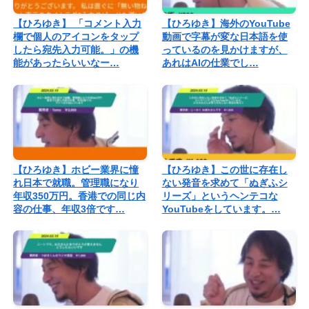
【ひろゆき】 「コメント入力
【ひろゆき】海外のYouTube
欄で個人のアイコンをタップ
動画で字幕が変な日本語を使
したら宛先入力可能。」の機
っているのを見かけますが、
能があったらいいなー…
あれはAIの仕業でし…
【ひろゆき】ホビー業界に憧
【ひろゆき】この世に存在し
れ日本で就職。管理職になり
ない発音を求めて「ぬぎふシ
年収350万円。香港での同じ内
リーズ」というヘンテコな
容の仕事、年収3倍です…
YouTubeをしています。…