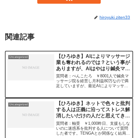
hiroyuki.ziten33
関連記事
【ひろゆき】AIによりマッサージ
Uncategorized
業も奪われるのでは？という事が
ありますが、AIはやはり鍼灸マッ
サージ業も徐々に仕事をとってい
質問者：ぺんこたろ ￥8001人で鍼灸マ
くのでしょうか？ー ひろゆき切
ッサージ院を経営し月利益80万なので満
足していますが、最近AIによりマッサー
り抜き 20240509
ジ業も奪われるのでは？という事があり
ますが、AIはやはり鍼灸マッサージ業も
徐々に仕事をとっていくのでしょうか？
【ひろゆき】ネットで色々と批判
Uncategorized
私は技術的にA...
する人は正義に沿ってストレス解
消したいだけの人だと思えてきて
気持ち悪いです。意見を聞きたい
質問者：軸受 ￥1,000昨日、支援もしな
です。ー ひろゆき切り抜き
いのに迷惑系を批判する人について質問
した者です。TENGAとか関係なく結局支
20240109