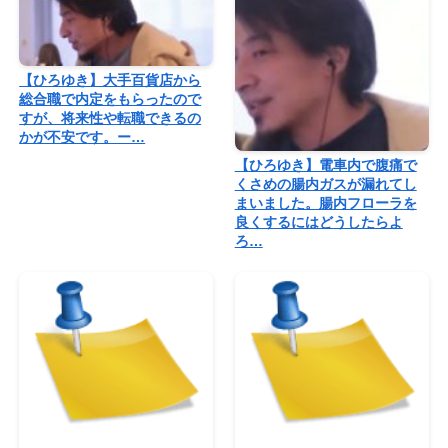
【ひろゆき】大手百貨店から
総合職で内定をもらったので
すが、将来性や転職できるの
かが不安です。ー…
【ひろゆき】電車内で腹痛で
くさめの腸内ガスが漏れてし
まいました。腸内フローラを
良くするにはどうしたらよ
ろ…