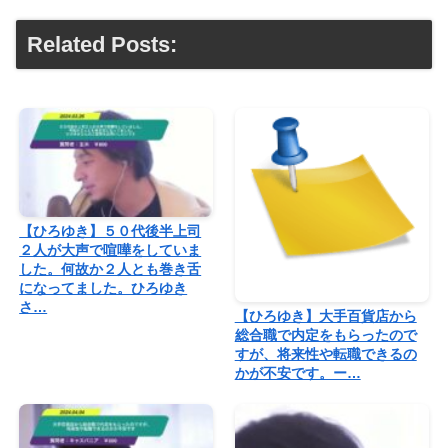
Related Posts:
【ひろゆき】５０代後半上司
２人が大声で喧嘩をしていま
した。何故か２人とも巻き舌
になってました。ひろゆき
さ…
【ひろゆき】大手百貨店から
総合職で内定をもらったので
すが、将来性や転職できるの
かが不安です。ー…