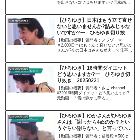
を出さないコツはありますか？元動画：
来年、お米の値段はまたあがる
よ ひろゆきさんの動画で、寄せ
られた質問について、一問一答形式にし
【ひろゆき】日本はもう立て直せ
Uncategorized
てみました。過去にこんな質問してる...
ないと思いませんか?詰みじゃな
いですか?ー ひろゆき切り抜
き 20230323
【動画の概要】質問者：メラゾーマ
￥2,000日本はもう立て直せないと思いま
せんか?今の日本はみんな努力して仕事な
り、子育てなりをしないといけません
が、努力できない人、努力が嫌いな人は
どうしたって一定数いるからみんながみ
【ひろゆき】16時間ダイエット
Uncategorized
んな努力しないと立て直...
どう思いますか?ー ひろゆき切
り抜き 20250221
【動画の概要】質問者：さこ channel
¥32016時間ダイエットどう思いますか?
元動画：「雪は静かに降る」
INTRAMUROS J00 ひろゆきさ
んの動画で、寄せられた質問について、
一問一答形式にしてみました。過去にこ
【ひろゆき】ゆかさんがひろゆき
Uncategorized
んな質問...
さんは「謝ったら4ぬのか？とい
うぐらい謝らない」と言っていま
した。私の夫も同じです。それ
【動画の概要】質問者：猫養毅￥500ゆ