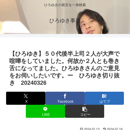
ひろゆきの発言を一発検索
ひろゆき事典
【ひろゆき】５０代後半上司２人が大声で
喧嘩をしていました。何故か２人とも巻き
舌になってました。ひろゆきさんのご意見
をお伺いしたいです。ー ひろゆき切り抜
き 20240326
X
Facebook
はてブ
LINE
コピー
2024.07.13
2024.07.19