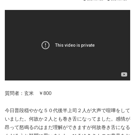
質問者：玄米 ￥800
今日普段穏やかな５０代後半上司２人が大声で喧嘩をして
いました。何故か２人とも巻き舌になってました。感情が
昂って怒鳴るのはまだ理解ができますが何故巻き舌になる