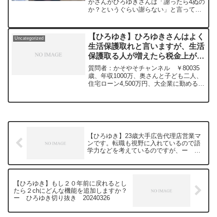
は、どういう心理や道理？ー ひ
かさんがひろゆきさんは「謝ったら4ぬの
か？というぐらい謝らない」と言ってい
ろゆき切り抜き 20240509
ました。私の夫も同じです。それは、ど
ういう心理や道理や相手への想いで貫い
ているのですか？元動画：一度の失敗
【ひろゆき】ひろゆきさんはよく
Uncategorized
は、二度目の成功のため...
生活保護取れと言いますが、生活
保護取る人が増えたら税金上がる
気がするんですけどその辺教えて
質問者：かそやそチャンネル ￥80035
ほしいです。ー ひろゆき切り抜
歳、年収1000万、奥さんと子ども二人、
住宅ローン4,500万円、大企業に勤める無
き 20240310
能です。ひろゆきさんはよく生活保護取
れと言いますが、生活保護取る人が増え
たら税金上がる気がするんですけどその
辺教えてほしいです。元気な鬱病が増え
てくる＝税金増えると考えてしまいま
す。違うなら違うといって下さい。元動
【ひろゆき】23歳大手広告代理店営業マ
画：パートタイム、フルタイム、エクス
ンです。転職も視野に入れているので語
トラタイム。Nina Blancaを呑みながら
学力などを考えているのですが、ー ひ
2024/03/10 D21
ろゆき切り抜き 20240326
https://www.youtube.com/watch?
v=wBbQ9cp_Mx8***************************
***************ひろゆきさんの動画で、寄
【ひろゆき】もし２０年前に戻れるとし
せられた質問について、一問一答形式に
たら２chにどんな機能を追加しますか？
してみました。過去にこんな質問してる
ー ひろゆき切り抜き 20240326
かな？と気になったことがあれば、下記
のサイトから検索してみてください。
https://hiroyuki-ziten.com/できるだけ、