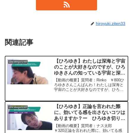
hiroyuki.ziten33
関連記事
【ひろゆき】わたしは深海と宇宙
Uncategorized
のことが大好きなのですが、ひろ
ゆきさんの知っている宇宙と深海
の話あれば教えて欲しいですー
【動画の概要】質問者：Rinko ￥800ひ
ひろゆき切り抜き 20230317
ろゆきさんこんばんわ！わたしは深海と
宇宙のことが大好きなのですが、ひろゆ
きさんの知っている宇宙と深海の話あれ
ば教えて欲しいです！あと仕事で疲れた
のでゆうこさんお疲れ様ですと言って欲
【ひろゆき】正論を言われた際
Uncategorized
しいです！元動画...
に、効いてる感を出さないコツは
ありますか？ー ひろゆき切り抜
き 20250604
【動画の概要】質問者：ナス太郎
￥320正論を言われた際に、効いてる感