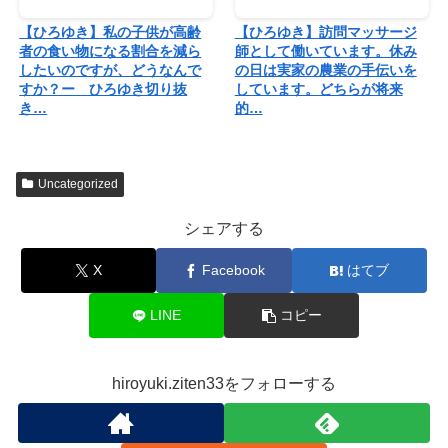
【ひろゆき】私の子供が高齢
【ひろゆき】訪問マッサージ
者の食い物になる割合を減ら
師として働いています。休み
したいのですが、どうなんで
の日は実家の農業の手伝いを
すか？ー ひろゆき切り抜
しています。どちらが将来
き…
的…
Uncategorized
シェアする
X
Facebook
はてブ
LINE
コピー
hiroyuki.ziten33をフォローする