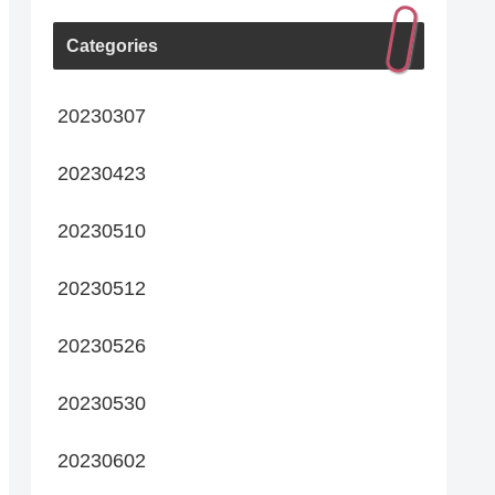
Categories
20230307
20230423
20230510
20230512
20230526
20230530
20230602