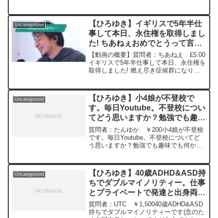
Donohue IPAを呑みながら 2024/05/22
W21 「まるはうんちでいいのか
な、違う...
【ひろゆき】イギリスで5年半仕
Uncategorized
事して本日、永住権を取得しまし
た! ちあねぇおめでとうって言っ
て欲しいです!ー ひろゆき切り
【動画の概要】質問者：ちあねえ £5.00
抜き 20250205
イギリスで5年半仕事して本日、永住権を
取得しました! 燃え尽き症候群になりそ
うなので一旦日本1 に帰ってゆっくりし
ます。ちあねぇおめでとうって言って欲
しいです!元動画：ローマ人の町のタイト
【ひろゆき】小4娘が不登校で
Uncategorized
ル回収しつ...
す。毎日Youtube。不登校につい
てどう思いますか？勉強でも趣味
でも何かしてほしいー ひろゆき
質問者：たんゆか ￥200小4娘が不登校
切り抜き 20240314
です。毎日Youtube。不登校についてど
う思いますか？勉強でも趣味でも何かし
てほしい元動画：知らなくてもクイズを
正解するパターン。CH'TI BLONDEを呑
みながら 2024/03/14 J21
【ひろゆき】40歳ADHD&ASD持
Uncategorized
https://www.youtube.com/watch?
ちでダブルマイノリティー。仕事
v=4Qas26IBYfk*****************************
とプライベートで発達と出身両方
*************ひろゆきさんの動画で、寄せ
られた質問について、一問一答形式にし
てずっと悩んでいます。ー ひろ
質問者：UTC ￥1,50040歳ADHD&ASD
てみました。過去にこんな質問してるか
ゆき切り抜き 20240228
持ちでダブルマイノリティーです(念のた
な？と気になったことがあれば、下記の