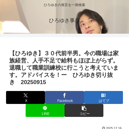
ひろゆきの発言を一発検索
ひろゆき事典
【ひろゆき】３０代前半男。今の職場は家
族経営、人手不足で給料もほぼ上がらず。
退職して職業訓練校に行こうと考えていま
す。アドバイスを！ー ひろゆき切り抜
き 20250915
X
Facebook
はてブ
LINE
コピー
2025.12.16