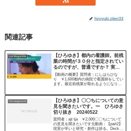
hiroyuki.ziten33
関連記事
【ひろゆき】都内の看護師。前残
Uncategorized
業の時間が３０分と指定されてい
るのですが、普通ですか？ 実際
の残業は50時間以上だけど、支
【動画の概要】質問者：にしはらひな
給は41時間の残業となっていま
り ￥1,600都内の病院で看護師をしてい
ます。最近前残業が取れるようになりま
した。ー ひろゆき切り抜き
したが、勤務開始前30分までと指定され
20231025
ています。時間を指定されるのは普通で
すか？ また先月計算上だと50時間以上残
【ひろゆき】〇〇ちについての意
Uncategorized
業申請(昼休憩...
見を聞きたいです。ー ひろゆき
切り抜き 20240522
質問者：ajt tja ￥2,000〇〇ちについて
の意見を聞きたいです元動画：【part2】
現実が辛いと研究・創作は捗る。Deck &