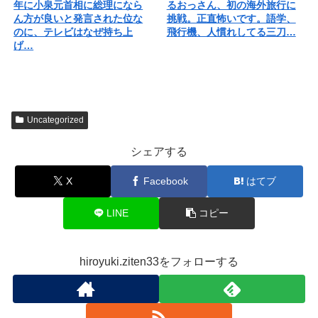
年に小泉元首相に総理になら
るおっさん、初の海外旅行に
ん方が良いと発言された位な
挑戦。正直怖いです。語学、
のに、テレビはなぜ持ち上
飛行機、人慣れしてる三刀…
げ…
Uncategorized
シェアする
X
Facebook
はてブ
LINE
コピー
hiroyuki.ziten33をフォローする