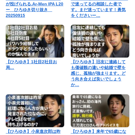
が投げられる.Ar-Men IPA L20
で迷ってるの相談した者で
ー ひろゆき切り抜き
す。まだ迷っています！勇気
20250915
をくださいー…
【ひろゆき】1社目2社目お
【ひろゆき】旧友に連絡して
局…
も価値観の違いや結婚で壁を
感じ、孤独が強まります。ど
う向き合えば良いでしょう
か…
【ひろゆき】小泉進次郎は昨
【ひろゆき】来年で65歳にな