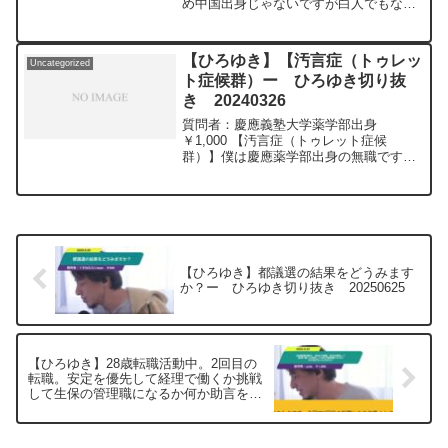
め中国出身じゃないですが白人でもない)
サイトから検索してみてください。
仕事とプライベートで発達と出身両方を
https://hiroyuki-ziten.com/できるだけ、
受け入れる居場所を探したくてずっと悩
多くの質問を今後も編集し、アップロー
んでいます。どこで探せば良いですか？
ドしていきますので、使いやすいと感じ
【ひろゆき】【汚言症（トゥレッ
Uncategorized
(ただしお国に帰れはなしで)元動画：ロ
て頂けたら、いいね！やチャンネル登録
ト症候群）ー ひろゆき切り抜
シアの敗北は無さそうな、、Guillaume
をよろしくお願いします。
き 20240326
Dursusを呑みながら 2024/02/28
W22
質問者：慶應義塾大学薬学部出身
https://www.youtube.com/watch?
￥1,000 【汚言症（トゥレット症候
v=GK3quBgoXnQ***************************
群）】僕は慶應薬学部出身の無職ですが,
***************ひろゆきさんの動画で、寄
最近汚言症（トゥレット症候群）という
せられた質問について、一問一答形式に
難病のゲーム実況者が日本財団で話題に
してみました。過去にこんな質問してる
なってました。人前で暴言や下ネタを連
かな？と気になったことがあれば、下記
発するらしく,YouTu...
のサイトから検索してみてください。
https://hiroyuki-ziten.com/できるだけ、
多くの質問を今後も編集し、アップロー
【ひろゆき】都議選の結果をどうみます
ドしていきますので、使いやすいと感じ
か？ー ひろゆき切り抜き 20250625
て頂けたら、いいね！やチャンネル登録
をよろしくお願いします。
【ひろゆき】28歳転職活動中。2回目の
転職。安定を優先して経理で働くか挑戦
して生保の管理職になるか何か助言をい
ただきたいー ひろゆき切り抜き
20250625