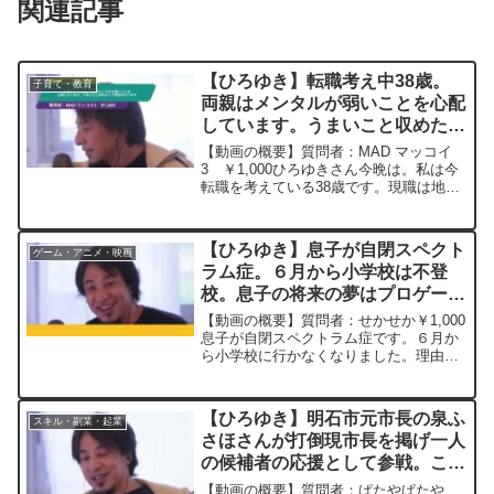
関連記事
【ひろゆき】転職考え中38歳。
子育て・教育
両親はメンタルが弱いことを心配
しています。うまいこと収めたく
ご教授ねがいますー ひろゆき切
【動画の概要】質問者：MAD マッコイ
り抜き 20240314
3 ￥1,000ひろゆきさん今晩は。私は今
転職を考えている38歳です。現職は地元
企業で職場イジメを受けていましす。大
手企業に面接の機会をいただきましたが
うっかり両親に面接を受けることを話し
【ひろゆき】息子が自閉スペクト
ゲーム・アニメ・映画
止められてます...
ラム症。６月から小学校は不登
校。息子の将来の夢はプロゲーマ
ーだそうです。このまま息子を放
【動画の概要】質問者：せかせか￥1,000
おっておいていいのでしょうか？
息子が自閉スペクトラム症です。６月か
ら小学校に行かなくなりました。理由は
ー ひろゆき切り抜き
授業が恐ろしく長く感じる。つまらない
20230902
とのことです。又、息子の将来の夢はプ
ロゲーマーだそうです。このまま息子を
【ひろゆき】明石市元市長の泉ふ
スキル・副業・起業
放おっておいていい...
さほさんが打倒現市長を掲げ一人
の候補者の応援として参戦。この
流れをどう見られますでしょう
【動画の概要】質問者：ぱたやぱたや