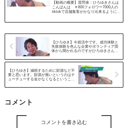
画配信を、副業ではじめたい。い
【動画の概要】質問者：ひろゆきさんは
かがでしょうか。ー ひろゆき切
こんばんは ￥800フォロワー7000人の
tiktokで店舗集客がかなり出来るようにな
り抜き 20240404
りましたが、tiktokのみではマネタイズが
出来ないので、サブスク制の動画配信
(1000円以下で動画見放題)を、副業で...
【ひろゆき】今就活中です。成功体験と
失敗体験を色んな企業やボランティア団
体から聞かれるのですがひろゆきさんの
1番の失敗体験と成功体験は何です
か？？ー ひろゆき切り抜き 20250221
【ひろゆき】減税するために財源など不
要と思います。財源が無いというのはチ
ューチューする金がなくなるということ
ですよね？ー ひろゆき切り抜き
20250505
コメント
コメントを書き込む