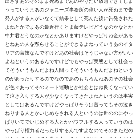
出さずあのそのまま死ぬまであのやりたい放題できてしま
うっていうまあのジャニーズ事務所の偉い人が死ぬまで告
発人がする人がいなくて結果として死んだ後に告発された
よねとかでまあの最近行くとま藤テレビどうなのかなとか
中井君どうなのかなとかありますけどやっぱりね金がある
とねあの人を黙らせることができるよねっていうあのイタ
リアの言技なんですけどあの社会はそうじゃない方がいい
よねというのあるんですけどでもやっぱ実態として社会っ
てそういうもんだよね人間ってそういうもんだよねという
のがあったりするのでなのであのもちろんねあのその社会
が色々あってそのミート運動とか社会とはね良くなってい
て泣き入りする人が少なくなってきたよねというのは事実
としてはあるんですけどやっぱりそうは言ってもその泣き
ねりする人とかいじめをされる人というのは世ののにやっ
ぱりいてでいじめする人とかパワフルする人っていうのは
やっぱり権力者だったりするんですよなのでそのまただの