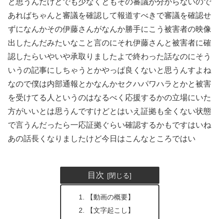
と思うんだけどでも少なくともその審議が分からないので
あればちゃんと審議を確認して報道すべきで審議を確認せ
ずになんかその伊藤さんがなんか勝手にこう被害者の映像
出したんだみたいなこと言のにそれ伊藤さんと被害者に確
認したらいやいや承取りましたよで終わった話なのにそう
いうの記事にしちゃうとかやっぱ良くないと思うんすよね
なので僕は内部通報とかなんかセクハパワハラとかと被害
を受けてる人というのはなるべく応援するかの立場にいた
方がいいとは思うんですけどとはいえ証拠も全くない状態
で言うんだったら一応証拠ぐらい確認するかもですはいね
あの話長くなりましたけど今日はこんなところではい
目次
【動画の概要】
【文字起こし】