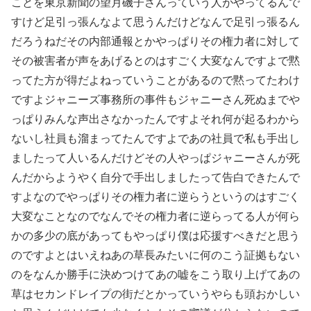
ことを東京新聞の望月磯子さんっていう人がやってるんで
すけど足引っ張んなよて思うんだけどなんで足引っ張るん
だろうねだその内部通報とかやっぱりその権力者に対して
その被害者が声をあげるとのはすごく大変なんですよで黙
ってた方が得だよねっていうことがあるので黙ってたわけ
ですよジャニーズ事務所の事件もジャニーさん死ぬまでや
っぱりみんな声出さなかったんですよそれ何が起るわから
ないし社員も溜まってたんですよであの社員で私も手出し
ましたって人いるんだけどその人やっぱジャニーさんが死
んだからようやく自分で手出しましたって告白できたんで
すよなのでやっぱりその権力者に逆らうというのはすごく
大変なことなのでなんでその権力者に逆らってる人が何ら
かの多少の底があってもやっぱり僕は応援すべきだと思う
のですよとはいえねあの草長みたいに何のこう証拠もない
のをなんか勝手に決めつけてあの嘘をこう取り上げてあの
草はセカンドレイプの街だとかっていうやらも頭おかしい