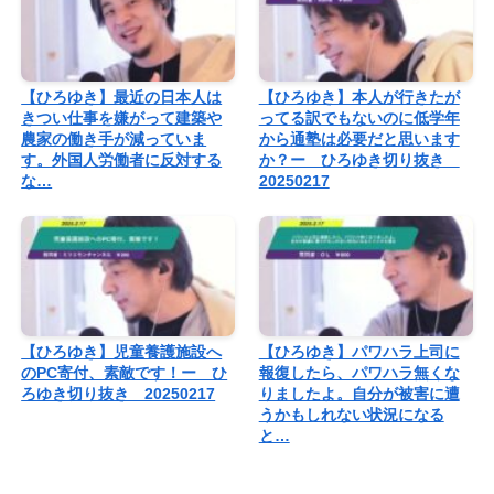
【ひろゆき】最近の日本人は
【ひろゆき】本人が行きたが
きつい仕事を嫌がって建築や
ってる訳でもないのに低学年
農家の働き手が減っていま
から通塾は必要だと思います
す。外国人労働者に反対する
か？ー ひろゆき切り抜き
な…
20250217
【ひろゆき】児童養護施設へ
【ひろゆき】パワハラ上司に
のPC寄付、素敵です！ー ひ
報復したら、パワハラ無くな
ろゆき切り抜き 20250217
りましたよ。自分が被害に遭
うかもしれない状況になる
と…