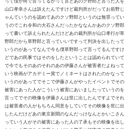
って僕が何で言ってるかって言とあのク野郎と言った人を
山口孝幸さんは訴えたんですけど裁判所がだってお前野じ
ゃんていうのを認めてあのクソ野郎というのは無罪ってい
うのでこれ令和の大石さんだったかななんかあのクソ野郎
って書いて訴えられたんだけどあの裁判所が山口孝行が草
野郎だから草野郎と言っていいですって判決を出したって
いうのがあってなんで今も僕草野郎って言ってるんですけ
どであの民事ではそのをしたということは認められていて
で今でもそのあのそれのあの伊藤さんが被害者だよねって
いう映画がアカデミー賞でノミネートはされたのかなって
いうのがあってでそこで伊藤さんがやったイベントでその
被害にあった人がこういう被害にあいましたっていうのを
言ってでその映像を伊藤さんは世に出したんですよでそれ
は被害者の人がもちろん同意をしていてその映像を世に出
したんだけどあの東京新聞のなんだっけなんとかいこさん
っていう人がその被害にあった人の了承もその映像を出し