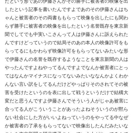
たという形であの伊藤さんがその勝手に被害者の映像を出
したという記事を書いたんですよであのその伊藤さんはち
ゃんと被害者のその両書ももらって映像を出したにも関わ
らず勝手に被害者の映像を出したという名誉既存を東京新
聞でしてでも中実いこさんって人は伊藤さんに訴えられた
んですけどっていうので結局そのあの本人の映像許可をも
らってるにもかわらず映像許可をもらってないみたいな形
で伊藤さんの名誉を既存するようなことを東京新聞の人は
やったんですよねやってるんですよでなんか被害者にとっ
てはなんかマイナスになってないみたいななんかよくわか
んない言い訳をしてるんだけどやっぱりそのされてその被
害を受けたというのを表に出して戦うというだけで結構大
変だと思うんですよ伊藤さんでそういう人がじゃあ被害に
合ってる人がこういうことがあったよねそういうのが黙ら
ない社会にした方がいいよねっていうのをやってる中なぜ
か被害者の了承をもらってないで映像出したんだみたいな