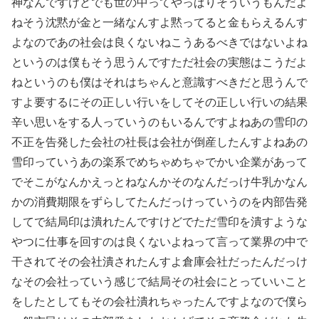
神なんですけどでも世の中ってやっぱりそういうもんだよ
ねそう沈黙が金と一緒なんすよ黙ってると金もらえるんす
よなのであの社会は良くないねこうあるべきではないよね
というのは僕もそう思うんですただ社会の実態はこうだよ
ねというのも僕はそれはちゃんと意識すべきだと思うんで
すよ要するにその正しい行いをしてその正しい行いの結果
辛い思いをする人っていうのもいるんですよねあの雪印の
不正を告発した会社の社長は会社が倒産したんすよねあの
雪印っていうあの楽系でめちゃめちゃでかい企業があって
でそこがなんかえっとねなんかそのなんだっけ牛乳かなん
かの消費期限をずらしてたんだっけっていうのを内部告発
してで結局印は潰れたんですけどでただ雪印を潰すような
やつに仕事を回すのは良くないよねって言って業界の中で
干されてその会社潰されたんすよ倉庫会社だったんだっけ
なその会社っていう感じで結局その社会にとっていいこと
をしたとしてもその会社潰れちゃったんですよなので僕ら