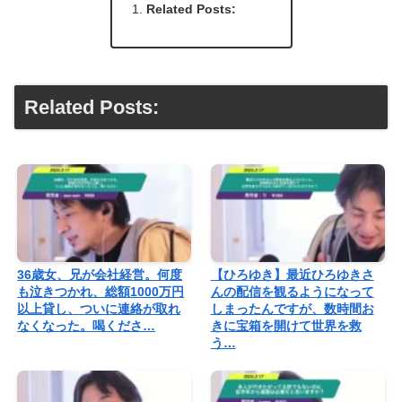
Related Posts:
Related Posts:
36歳女、兄が会社経営。何度
【ひろゆき】最近ひろゆきさ
も泣きつかれ、総額1000万円
んの配信を観るようになって
以上貸し、ついに連絡が取れ
しまったんですが、数時間お
なくなった。喝くださ…
きに宝箱を開けて世界を救
う…