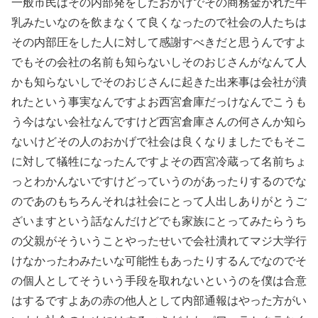
一般市民はその内部発をしたおかげでその商務金がれた牛
乳みたいなのを飲まなくて良くなったので社会の人たちは
その内部圧をした人に対して感謝すべきだと思うんですよ
でもその会社の名前も知らないしそのおじさんがなんて人
かも知らないしでそのおじさんに起きた出来事は会社が潰
れたという事実なんですよお西宮倉庫だっけなんでこうも
う今はない会社なんですけど西宮倉庫さんの何さんか知ら
ないけどその人のおかげで社会は良くなりましたでもそこ
に対して犠牲になったんですよその西宮冷蔵って名前ちょ
っとわかんないですけどっていうのがあったりするのでな
のであのもちろんそれは社会にとって人出しありがとうご
ざいますという話なんだけどでも家族にとってみたらうち
の父親がそういうことやったせいで会社潰れてマジ大学行
けなかったわみたいな可能性もあったりするんでなのでそ
の個人としてそういう手段を取れないというのを僕は合意
はするですよあの赤の他人として内部通報はやった方がい