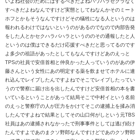
いよね社会のためにはするべきだよねパワハラセクラなく
すべきだよねなんですけど実態としてねなんかそのミート
ホフとかもそうなんですけどその犠牲になる人というのは
報われるわけではないというのがあるのでなので内部告発
をした人とかセクハラパハラというののその通報したと人
というのは僕はできるだけ応援すべきだと思ってるのです
よ多少の祖語があったとしてもなんですけどあのえっと
TPSの社員で安倍首相と仲良かった人っていうのがあの伊
藤さんという女性にあの明定する薬を飲ませてホテルに連
れ込んでレイプしたんですよねでそこでレイプしたってい
うので警察に届け出を出したんですけど安倍首相の本を書
いているということがあって結局そこで中村イという名前
のえっと警察庁の人が圧力をかけてそこの逮捕上を揉み消
したんですよねで結果としてその山口何がしという元TBS
社員はあの逮捕されなかったで刑事事件としては逃げ続け
たんですよであのまクソ野郎なんですけどであのクソ野郎