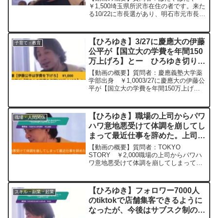
か？ー ひろゆき切り抜き
￥1,500埼玉県所沢市在住の者です。来た
る10/22に市長選があり、明石市元市長の
20231014
泉ふさほさんが打倒現市長を掲げ一人の
候補者の応援として参戦されました。こ
こから日本を変えるとの事ですが、ひろ
【ひろゆき】3/27に慶應大の伊藤
子育て・教育
ゆきさんはこ...
公平が【国立大の学費を年間150
万上げろ】とー ひろゆき切り抜
き 20240509
【動画の概要】質問者：慶應義塾大学薬
学部出身 ￥1,0003/27に慶應大の伊藤公
平が【国立大の学費を年間150万上げ
ろ】とつけあがったので俺は大学時代の
怒りがブチ切れてますが◆伊藤のWikiを
見ると,伊藤忠商事と丸紅の創業家5代目
【ひろゆき】職場の上司からパワ
職場・人間関係
で,幼稚...
ハワ意地悪受けて体調を崩してし
まって最近仕事を辞めた。上司の
上の者に相談したけど証拠がなく
【動画の概要】質問者：TOKYO
ダメでした。どんなやり方をした
STORY ￥2,000職場の上司からパワハ
ワ意地悪受けて体調を崩してしまって最
ら良かったと思いますか？ー
近仕事を辞めた者です。上司の上の者に
20231018
相談したんですが、自分が何も証拠持っ
てなくて、本当に？そんな事無いでし
【ひろゆき】フォロワー7000人
スキル・副業・起業
ょ！みたいな感じで終...
のtiktokで店舗集客できるように
なったが、今後はサブスク制の動