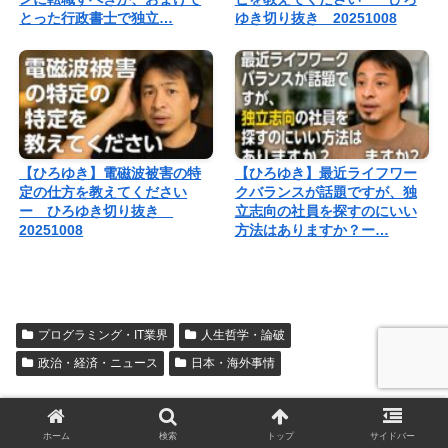
とった行政書士で独立…
ゆき切り抜き 20251008
【ひろゆき】電磁波被害の特
【ひろゆき】最近ライフワー
定の仕方を教えてください
クバランスが話題ですが、独
ー ひろゆき切り抜き
立志向の社員を探すのにいい
20251008
方法はありますか？ー…
プログラミング・IT業界
人生哲学・論破
政治・経済・ニュース
日本・海外事情
シェアする
ホーム
検索
トップ
サイドバー