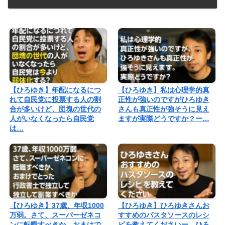
【ひろゆき】年配になるにつ
【ひろゆき】私は心理学的真
れて自民党に投票する人の割
正性が強いのですがひろゆき
合が多いけど、団塊の世代の
さんも真正性が強そうに見え
人がいなくなったら自民党
ますが実際どうですか？ー…
は…
【ひろゆき】37歳、年収1000
【ひろゆき】ひろゆきさんお
万弱。さて、スーパーゼネコ
すすめのパスタソースのレシ
ンに転職すべきか、おまけで
ピを教えてくださいー ひろ