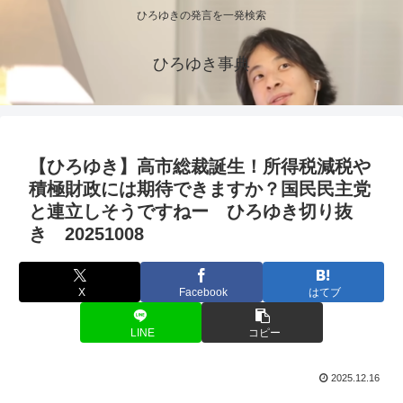
ひろゆきの発言を一発検索
ひろゆき事典
【ひろゆき】高市総裁誕生！所得税減税や
積極財政には期待できますか？国民民主党
と連立しそうですねー ひろゆき切り抜
き 20251008
X
Facebook
はてブ
LINE
コピー
2025.12.16