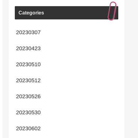
Categories
20230307
20230423
20230510
20230512
20230526
20230530
20230602