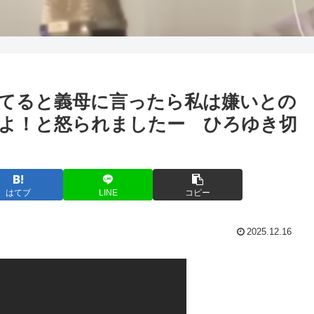
てると義母に言ったら私は嫌いとの
よ！と怒られましたー ひろゆき切
はてブ
LINE
コピー
2025.12.16