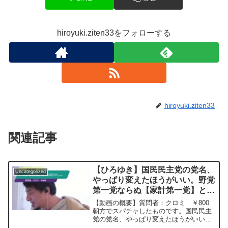
hiroyuki.ziten33をフォローする
hiroyuki.ziten33
関連記事
【ひろゆき】国民民主党の党名、
Uncategorized
やっぱり変えたほうがいい。野党
第一党ならぬ【家計第一党】とい
うのはどうでしょうかー ひろゆ
【動画の概要】質問者：クロミ ￥800
き切り抜き 20250505
朝方でスパチャしたものです。国民民主
党の党名、やっぱり変えたほうがいい。
民主党時代の負のイメージがまだまだ払