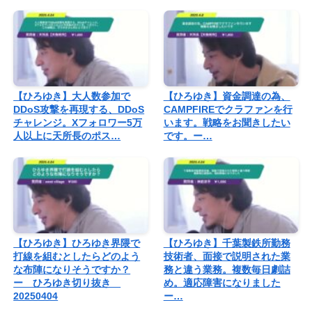
【ひろゆき】大人数参加で
【ひろゆき】資金調達の為、
DDoS攻撃を再現する、DDoS
CAMPFIREでクラファンを行
チャレンジ。Xフォロワー5万
います。戦略をお聞きしたい
人以上に天所長のポス…
です。ー…
【ひろゆき】ひろゆき界隈で
【ひろゆき】千葉製鉄所勤務
打線を組むとしたらどのよう
技術者、面接で説明された業
な布陣になりそうですか？
務と違う業務。複数毎日劇詰
ー ひろゆき切り抜き
め。適応障害になりました
20250404
ー…