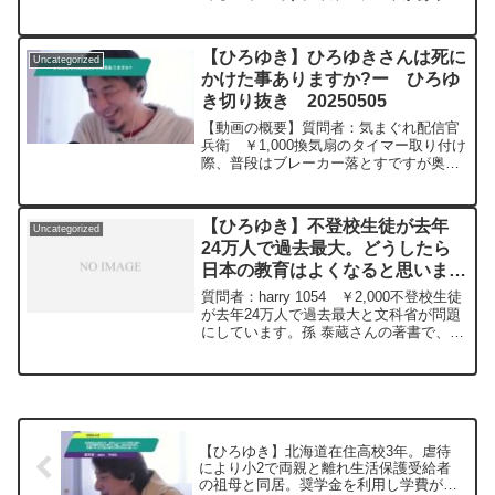
点足りず卒業できなくなりした。まだ全
然点数が取れなかったら夢を諦めようか
なと思いますがあと数点悔しい結果に終
【ひろゆき】ひろゆきさんは死に
Uncategorized
わり、留年するか諦めて...
かけた事ありますか?ー ひろゆ
き切り抜き 20250505
【動画の概要】質問者：気まぐれ配信官
兵衛 ￥1,000換気扇のタイマー取り付け
際、普段はブレーカー落とすですが奥間
だった事も有り脱衣場に有るブレーカー
落とすの面倒くさく白から切れば大丈夫
でしょってなり落としませんでした。準
【ひろゆき】不登校生徒が去年
Uncategorized
備してたらブレーカ...
24万人で過去最大。どうしたら
日本の教育はよくなると思います
か？ー ひろゆき切り抜き
質問者：harry 1054 ￥2,000不登校生徒
20240516
が去年24万人で過去最大と文科省が問題
にしています。孫 泰蔵さんの著書で、現
代の教育の原理は、牢獄のシステムと同
じだと書いていました。今の教育制度は
時代にそぐわないところや子どもへの強
要が...
【ひろゆき】北海道在住高校3年。虐待
により小2で両親と離れ生活保護受給者
の祖母と同居。奨学金を利用し学費が年