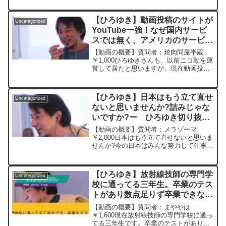
拭されてない。「庶民の懐、台所事情、
いつまでもつのかわかってない！もう立
【ひろゆき】動画投稿のサイトが
Uncategorized
憲さんと一緒にされたく...
YouTube一強！なぜ国内サービ
スでは無く、アメリカのサービス
を使うのだと思いますか?ー ひ
【動画の概要】質問者：焼肉問屋半蔵
ろゆき切り抜き 20240930
￥1,000ひろゆきさんも、以前ニコ動を運
営して居たと思いますが、現在動画投稿
のサイトがYouTube一強の気がします。
せっかく日本で日本人が使うなら、米国
の企業にお金を使うより、日本企業が運
【ひろゆき】日本はもう立て直せ
Uncategorized
営した方が日...
ないと思いませんか?詰みじゃな
いですか?ー ひろゆき切り抜
き 20230323
【動画の概要】質問者：メラゾーマ
￥2,000日本はもう立て直せないと思いま
せんか?今の日本はみんな努力して仕事な
り、子育てなりをしないといけません
が、努力できない人、努力が嫌いな人は
どうしたって一定数いるからみんながみ
【ひろゆき】放射線技師の専門学
Uncategorized
んな努力しないと立て直...
校に通ってる三年生。卒業のテス
トがあり数点足りず卒業できなく
なった。留年するか諦めて社会人
【動画の概要】質問者：まややは
になるかどうしますか？ー ひろ
￥1,600現在放射線技師の専門学校に通っ
てる三年生です。卒業のテストがあり数
ゆき切り抜き 20250205