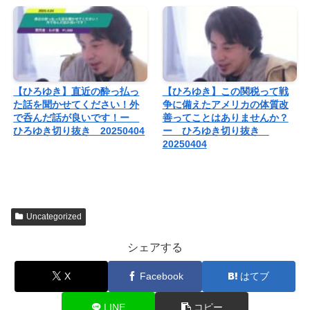
【ひろゆき】直近の酔っ払っ
【ひろゆき】この関税って戦
た話を聞かせてください！外
争に備えたアメリカの体質改
で呑んだ話が良いです！ー
善ってことはありませんか？
ひろゆき切り抜き 20250404
ー ひろゆき切り抜き
20250404
Uncategorized
シェアする
X
Facebook
はてブ
LINE
コピー