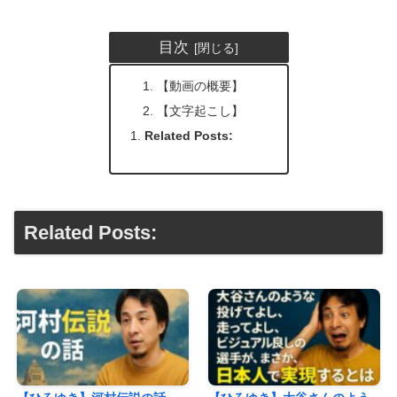
目次
【動画の概要】
【文字起こし】
Related Posts:
Related Posts: