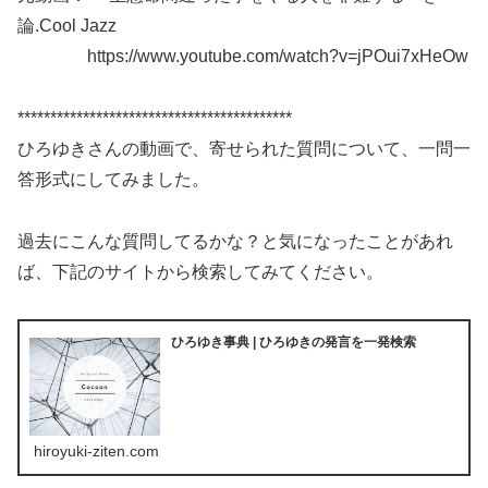
論.Cool Jazz
https://www.youtube.com/watch?v=jPOui7xHeOw
******************************************
ひろゆきさんの動画で、寄せられた質問について、一問一
答形式にしてみました。
過去にこんな質問してるかな？と気になったことがあれ
ば、下記のサイトから検索してみてください。
ひろゆき事典 | ひろゆきの発言を一発検索
hiroyuki-ziten.com