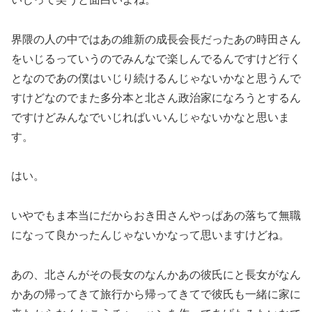
界隈の人の中ではあの維新の成長会長だったあの時田さん
をいじるっていうのでみんなで楽しんでるんですけど行く
となのであの僕はいじり続けるんじゃないかなと思うんで
すけどなのでまた多分本と北さん政治家になろうとするん
ですけどみんなでいじればいいんじゃないかなと思いま
す。
はい。
いやでもま本当にだからおき田さんやっぱあの落ちて無職
になって良かったんじゃないかなって思いますけどね。
あの、北さんがその長女のなんかあの彼氏にと長女がなん
かあの帰ってきて旅行から帰ってきてで彼氏も一緒に家に