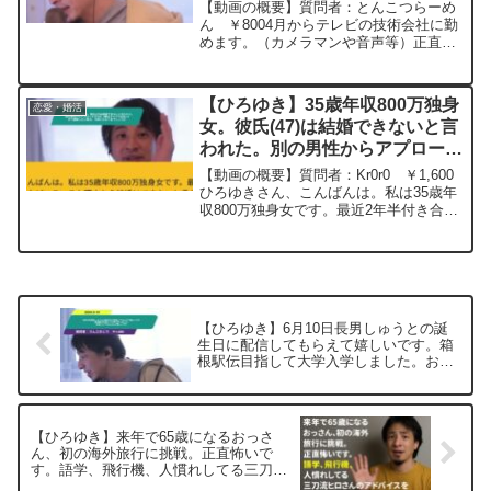
なってきました。ひろゆきさんの
【動画の概要】質問者：とんこつらーめ
見解を教えて下さい。ー ひろゆ
ん ￥8004月からテレビの技術会社に勤
めます。（カメラマンや音声等）正直、
き切り抜き 20240111
この業界に未来がないのではとだんだん
不安になってきました。ひろゆきさんの
見解を教えて下さい。元動画：能登半島
【ひろゆき】35歳年収800万独身
恋愛・婚活
に最大同時接続✖️3...
女。彼氏(47)は結婚できないと言
われた。別の男性からアプローチ
された（顔はタイプではない）の
【動画の概要】質問者：Kr0r0 ￥1,600
で結婚したい気分。冷静になるべ
ひろゆきさん、こんばんは。私は35歳年
収800万独身女です。最近2年半付き合っ
きでしょうかー 20230919
た彼氏(47)に僕は人と暮らせないからな
どいろいろな理由から結婚はできないと
言われてしまいました。今現在、昨年か
らア...
【ひろゆき】6月10日長男しゅうとの誕
生日に配信してもらえて嬉しいです。箱
根駅伝目指して大学入学しました。お祝
いしてもらえると嬉しいですー ひろゆ
き切り抜き 20250610
【ひろゆき】来年で65歳になるおっさ
ん、初の海外旅行に挑戦。正直怖いで
す。語学、飛行機、人慣れしてる三刀流
ヒロさんのアドバイスをー ひろゆき切