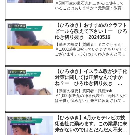
￥500再生の道石丸伸二さんに期待して
いることはありますか？元動画：教育よ
り役割が人を育てる。Gulden Draak
M20 ひろゆきさんの動画で、寄
せられた質問について、一問一答形式に
【ひろゆき】おすすめのクラフト
ひろゆき雑談
してみました。...
ビールを教えて下さい！ー ひろ
ゆき切り抜き 20240516
【動画の概要】質問者：ミスジちゃん
￥1,000誕生日祝っていただきありがとう
ございます、ぼくはひろゆきさんと同じ
くアードベッグ、ラフロイグが大好きで
す！最近はクラフトビールに興味があり
ます。おすすめのクラフトビールを教え
【ひろゆき】イスラム教が少子化
子育て・教育
て下さい！元動画：...
対策に関しては正解なんですか
ね？ー ひろゆき切り抜き
20250705
【動画の概要】質問者：猿魔ash
￥1,000参政党の神谷代表の「高齢の女性
は子供が産めない」発言に反応されてま
したが、ひろゆきさんが以前言われてた
晴海フラッグ活用（海外の国民に対する
住宅に関する法律）だったりイスラム教
【ひろゆき】4月からテレビの技
結婚・離婚・不倫
が少子化対策に関して...
術会社に勤めます。この業界に未
来がないのではとだんだん不安に