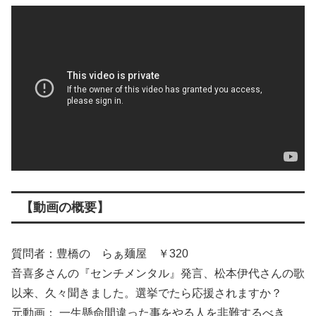
【動画の概要】
質問者：豊橋の らぁ麺屋 ￥320
音喜多さんの『センチメンタル』発言、松本伊代さんの歌
以来、久々聞きました。選挙でたら応援されますか？
元動画： 一生懸命間違った事をやる人を非難するべき