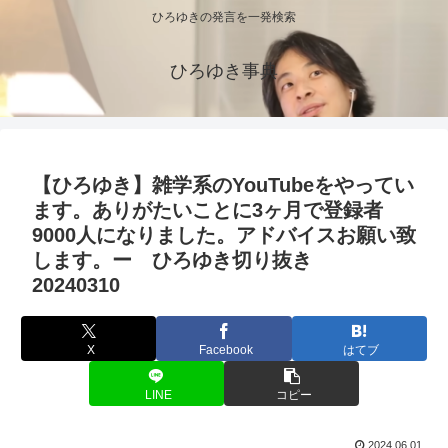
ひろゆきの発言を一発検索
ひろゆき事典
【ひろゆき】雑学系のYouTubeをやってい
ます。ありがたいことに3ヶ月で登録者
9000人になりました。アドバイスお願い致
します。ー ひろゆき切り抜き
20240310
X
Facebook
はてブ
LINE
コピー
2024.06.01