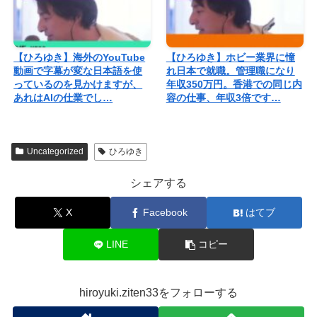
【ひろゆき】海外のYouTube
【ひろゆき】ホビー業界に憧
動画で字幕が変な日本語を使
れ日本で就職。管理職になり
っているのを見かけますが、
年収350万円。香港での同じ内
あれはAIの仕業でし…
容の仕事、年収3倍です…
Uncategorized
ひろゆき
シェアする
X
Facebook
はてブ
LINE
コピー
hiroyuki.ziten33をフォローする