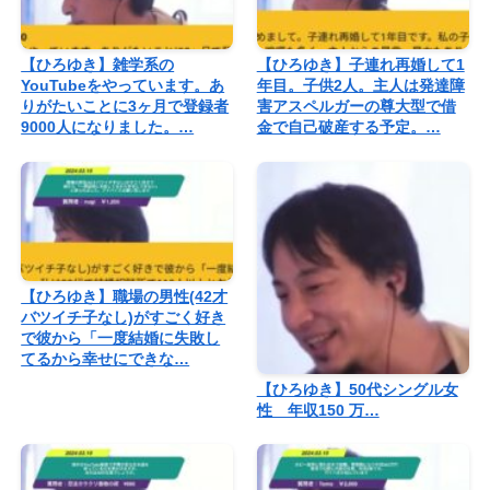
【ひろゆき】雑学系の
【ひろゆき】子連れ再婚して1
YouTubeをやっています。あ
年目。子供2人。主人は発達障
りがたいことに3ヶ月で登録者
害アスペルガーの尊大型で借
9000人になりました。…
金で自己破産する予定。…
【ひろゆき】職場の男性(42才
バツイチ子なし)がすごく好き
で彼から「一度結婚に失敗し
てるから幸せにできな…
【ひろゆき】50代シングル女
性 年収150 万…