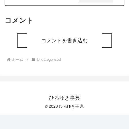
いる。解決策はないでしょうか？ー ひ
**************ひろゆきさんの動画で、寄せ
ろゆき切り抜き 20240310
られた質問について、一問一答形式にし
てみました。過去にこんな質問してるか
な？と気になったことがあれば、下記の
コメント
サイトから検索してみてください。
https://hiroyuki-ziten.com/できるだけ、
多くの質問を今後も編集し、アップロー
ドしていきますので、使いやすいと感じ
て頂けたら、いいね！やチャンネル登録
コメントを書き込む
をよろしくお願いします。
ホーム
Uncategorized
ひろゆき事典
© 2023 ひろゆき事典.