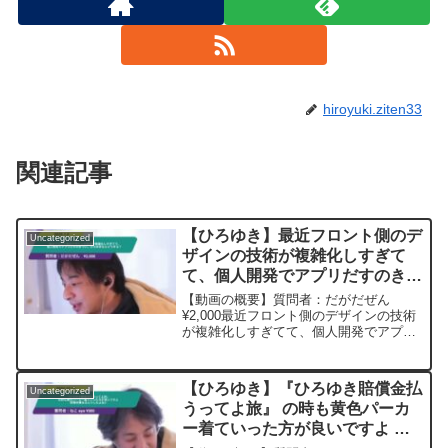
hiroyuki.ziten33
関連記事
【ひろゆき】最近フロント側のデ
Uncategorized
ザインの技術が複雑化しすぎて
て、個人開発でアプリだすのきつ
い。ひろゆきならどうする？ー
【動画の概要】質問者：だがだぜん
ひろゆき切り抜き 20250109
¥2,000最近フロント側のデザインの技術
が複雑化しすぎてて、個人開発でアプリ
だすのきつくなってきました。ひろゆき
なら個人開発で簡単なデザインで押し通
す？外注する？ちなみに予算はまったく
【ひろゆき】『ひろゆき賠償金払
Uncategorized
ない！！元動画：足の...
うってよ旅』 の時も黄色パーカ
ー着ていった方が良いですよ 防