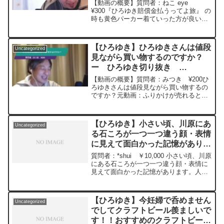
弾効果あるんでしたよね?ー ひ
【動画の概要】質問者：ねこ eye
ろゆき切り抜き 20241013
¥300『ひろゆき賠償金払うってよ旅』 の
時も黄色パーカー着ていった方が良いで
すよ 防弾効果あるんでしたよね?元動
画：野党は解決より対決を望む。Mont
Blanc Blonde。D19 2024/10/...
【ひろゆき】ひろゆきさんは値段
Uncategorized
見ながら買い物するのですか？
ー ひろゆき切り抜き
20241227
【動画の概要】質問者：みつき ¥200ひ
ろゆきさんは値段見ながら買い物するの
ですか？元動画：ふりかけが売れると治
安が悪くなる。東京クラフト。
2024/12/27 V16 ひろゆきさんの
動画で、寄せられた質問について、一問
【ひろゆき】小さい頃、川原にあ
Uncategorized
一答形式にして...
る石ころが一つ一つ違う顔・表情
に見えて面白かった記憶がありま
す。ー ひろゆき切り抜き
質問者：*shui ￥10,000 小さい頃、川原
20240326
にある石ころが一つ一つ違う顔・表情に
見えて面白かった記憶があります。人間
も同じで色んな人がいて面白いです。落
ち込んだ時、川原でボ～ッとしていたら
風でススキが心地良さそうにユラユラし
【ひろゆき】今妊婦で呑めません
Uncategorized
ていました...
でしてクラフトビール羨ましいで
す！！おすすめのクラフトビール