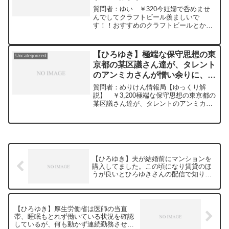
とかありますか？ー ひろゆき切
質問者：ゆい ￥320今妊婦で呑めませ
り抜き 20240112
んでしてクラフトビール羨ましいで
す！！おすすめのクラフトビールとかあ
りますか？元動画：能登半島に最大同時
接続✖️40円の寄付をするよ、その３。
Erdingerを呑みながら。2024/01/12
【ひろゆき】極端な保守思想の東
Uncategorized
V23
京都の某区議さん達が、タレント
https://www.youtube.com/watch?
のアンミカさんが憎い余りに、ど
v=c6MzCMgzBqw***************************
***************ひろゆきさんの動画で、寄
ん兵衛の不買運動。アンミカさん
質問者：めりけん情報局【ゆっくり解
せられた質問について、一問一答形式に
を擁護する発言をXでしたらブロ
説】 ￥3,200極端な保守思想の東京都の
してみました。過去にこんな質問してる
某区議さん達が、タレントのアンミカさ
ックされたー ひろゆき切り抜
かな？と気になったことがあれば、下記
んが憎い余りに、どん兵衛(日本企業の商
き 20240326
のサイトから検索してみてください。
品)の不買運動をするという反日行為をし
https://hiroyuki-ziten.com/できるだけ、
ていたので 「どん兵衛は美味しいな
多くの質問を今後も編集し、アップロー
ぁ！」 「アンミカさんは素晴らしいタレ
ドしていきますので、使いやすいと感じ
ントですね(笑顔)」 等と某区議のXで発
て頂けたら、いいね！やチャンネル登録
言してたらブロックされました。名誉毀
をよろしくお願いします。
【ひろゆき】夫が結婚前にマンションを
損にも侮辱罪にもなるはずない発言のに
購入してました。この頃になり賃貸のほ
不思議ですねー。 鬱憤たまってる人は誹
うが良いとひろゆきさんの配信で知りま
謗中傷せずに、私の様に人や物を褒めて
した。住み替えとかしたほうがいいです
みると良いと思います。ひろゆきさんは
か。ー ひろゆき切り抜き 20240310
どう思いますか？元動画：社会的成功者
を子供扱いする庶民。Paix Dieuを呑みな
【ひろゆき】厚生労働省は医師の当直
がら 2024/03/26 M20
帯、睡眠もとれず働いている状況を確認
https://www.youtube.com/watch?
しているが、何も動かず連続勤務させて
v=mq6lH4pQ__4****************************