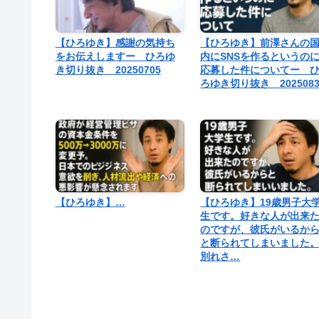
【ひろゆき】感謝の気持ち
【ひろゆき】前澤さんの
をお伝えしますー ひろゆ
内にSNSを作るというの
き切り抜き 20250705
応募した件についてー 
ろゆき切り抜き 2025083
【ひろゆき】…
【ひろゆき】19歳男子大
生です。好きな人が出来
のですが、彼氏がいるか
と断られてしまいました
別れさ…