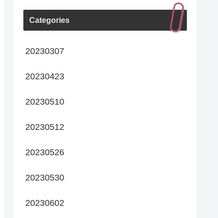
Categories
20230307
20230423
20230510
20230512
20230526
20230530
20230602