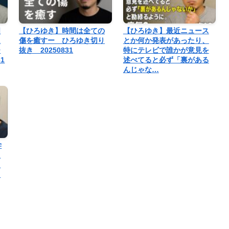
国
【ひろゆき】時間は全ての
【ひろゆき】最近ニュース
に
傷を癒すー ひろゆき切り
とか何か発表があったり、
ひ
抜き 20250831
特にテレビで誰かが意見を
1
述べてると必ず「裏がある
んじゃな…
学
た
ら
。