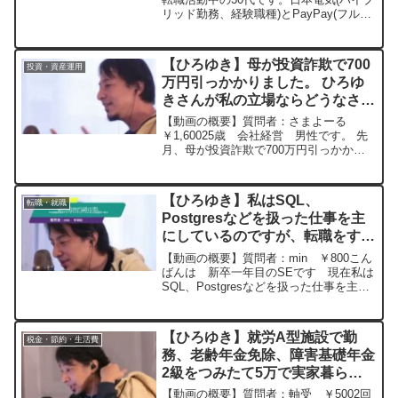
リッド勤務、経験職種)とPayPay(フルリ
ゆき切り抜き 20250625
モート、未経験職種)から内定を貰いまし
た。この年齢で未経験職で働けることに
魅力を感じてますが、日本電気の方が年
【ひろゆき】母が投資詐欺で700
投資・資産運用
収...
万円引っかかりました。 ひろゆ
きさんが私の立場ならどうなさい
ますか？ー ひろゆき切り抜き
【動画の概要】質問者：さまよーる
20230728
￥1,60025歳 会社経営 男性です。 先
月、母が投資詐欺で700万円引っかかり
ました。 詐欺師の個人名などは今のとこ
ろわかりません。 幸い自分がお金あるの
で、生活は何とでもなりますが、お金少
【ひろゆき】私はSQL、
転職・就職
しでも取り返す...
Postgresなどを扱った仕事を主
にしているのですが、転職をする
べきか、今の技術を深めてデータ
【動画の概要】質問者：min ￥800こん
サイエンティストなどを目指すべ
ばんは 新卒一年目のSEです 現在私は
SQL、Postgresなどを扱った仕事を主に
きかー ひろゆき切り抜き
しているのですが、この技術で今後食い
20230317
っぱぐれないか不安です。転職（Javaな
どを主体的に仕事）をするべきか、今の
【ひろゆき】就労A型施設で勤
税金・節約・生活費
技...
務、老齢年金免除、障害基礎年金
2級をつみたて5万で実家暮ら
し。年収の壁がなくなったら、親
【動画の概要】質問者：軸受 ￥5002回