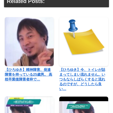
Related Posts:
【ひろゆき】精神障害、発達
【ひろゆき】今、トイレが詰
障害を持っている25歳男。 高
まってしまい流れません。い
校卒業後障害者枠で…
つもならしばらくすると流れ
るのですが、どうしたら良
い…