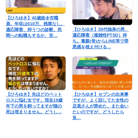
【ひろゆき】40歳政令市職
員。年収は610万、残業なし。
【ひろゆき】30代独身の男、
適応障害、抑うつの診断。民
適応障害（複雑性PTSD）持
間への転職もするか、安…
ち。毒親(母)からLINE等で罪
悪感を植え付ける…
【ひろゆき】先ほどのペット
【ひろゆき】セブンの出来事
ロスに悩む女です。現在19歳
ですが、よく話してた女性の
年下の男を飼ってますが猫の
店員さんが辞めた。また会い
死は埋まりません。どうし…
たいのですが、どうしたら
良…