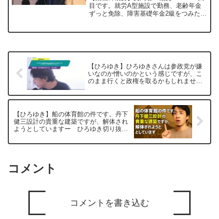
の扶養に入れる？ー ひろゆき切
目です。就労A型施設で勤務、老齢年金
ずっと免除、障害基礎年金2級をつみたて
り抜き 20241127
5万で実家暮らしです。103、106，130万
の壁が取り払われた場合、親の扶養に入
れるでしょうか？(たぶん入ったほうが
得)。数...
【ひろゆき】ひろゆきさんは参政党が嫌
いなのか憎いのかという感じですが、こ
のまま行くと政権を取るかもしれません
ー ひろゆき切り抜き 20250804
【ひろゆき】船の体育館の件です。丹下
健三設計の貴重な建築ですが、解体され
ようとしていますー ひろゆき切り抜
き 20250804
コメント
コメントを書き込む