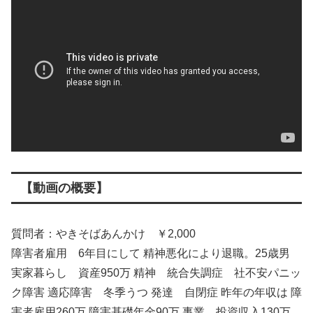
【動画の概要】
質問者：やきそばあんかけ ￥2,000
障害者雇用 6年目にして 精神悪化により退職。25歳男
実家暮らし 資産950万 精神 統合失調症 社不安パニッ
ク障害 適応障害 冬季うつ 発達 自閉症 昨年の年収は 障
害者雇用260万 障害基礎年金90万 事業、投資収入130万