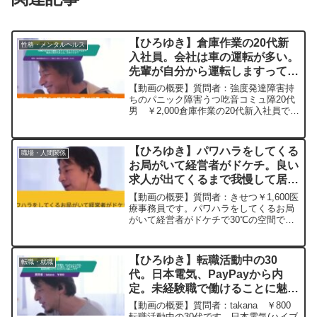
【ひろゆき】倉庫作業の20代新
性格・メンタルヘルス
入社員。会社は車の運転が多い。
先輩が自分から運転しますって言
うぐらいじゃなきゃ駄目と言われ
【動画の概要】質問者：強度発達障害持
ました。だめですか？ー ひろゆ
ちのパニック障害うつ吃音コミュ障20代
男 ￥2,000倉庫作業の20代新入社員です
き切り抜き 20240314
倉庫内の作業であるとのお話だったので
すが、外部の倉庫がたくさんありそこに
も何度が行かなくてはならないようで車
【ひろゆき】パワハラをしてくる
職場・人間関係
の運転が必須...
お局がいて経営者がドケチ。良い
求人が出てくるまで我慢して居続
けた方がいいか、別の職種に転職
【動画の概要】質問者：きせつ￥1,600医
した方がいいでしょうか？ー ひ
療事務員です。パワハラをしてくるお局
がいて経営者がドケチで30℃の空間で働
ろゆき切り抜き 20230728
いていて吐き気が毎日で辛いです。医療
事務の求人が少なく良い求人が出てくる
まで我慢して居続けた方がいいか、別の
【ひろゆき】転職活動中の30
転職・就職
職種に転職した方...
代。日本電気、PayPayから内
定。未経験職で働けることに魅
力。ひろゆきさんの意見を聞かせ
【動画の概要】質問者：takana ￥800
ていただけたら嬉しいですーひろ
転職活動中の30代です。日本電気(ハイブ