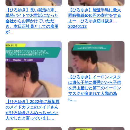
【ひろゆき】長い就活の末、
【ひろゆき】能登半島に最大
単発バイトでお世話になった
同時接続✖️40円の寄付をする
会社からお声かけていただ
よー ひろゆき切り抜き
き、本日正社員としての雇用
20240112
が…
【ひろゆき】イーロンマスク
は遺伝子的に優秀だから子供
を沢山産むと第二のイーロン
マスクが産まれて人類の為
に…
【ひろゆき】2022年に秋葉原
のメイドカフェのメイドさん
がひろゆきさんめっちゃいい
人でしたと言っていまし…