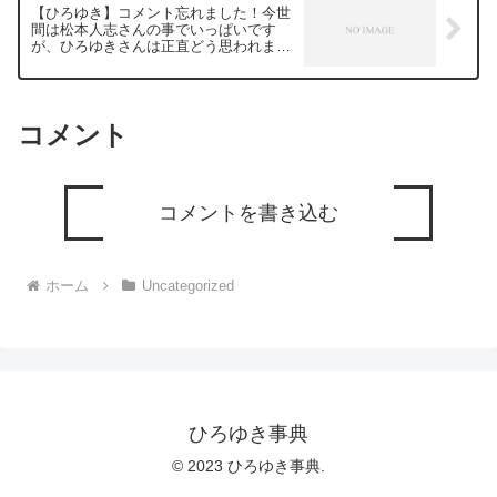
【ひろゆき】コメント忘れました！今世
https://www.youtube.com/watch?
間は松本人志さんの事でいっぱいです
v=c6MzCMgzBqw***************************
が、ひろゆきさんは正直どう思われます
***************ひろゆきさんの動画で、寄
か？ー ひろゆき切り抜き 20240112
せられた質問について、一問一答形式に
してみました。過去にこんな質問してる
かな？と気になったことがあれば、下記
のサイトから検索してみてください。
コメント
https://hiroyuki-ziten.com/できるだけ、
多くの質問を今後も編集し、アップロー
ドしていきますので、使いやすいと感じ
て頂けたら、いいね！やチャンネル登録
をよろしくお願いします。
コメントを書き込む
ホーム
Uncategorized
ひろゆき事典
© 2023 ひろゆき事典.