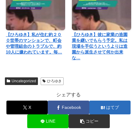
【ひろゆき】私が住む約２０
【ひろゆき】彼に家業の造園
０世帯のマンションで、町会
業を継いでもらう予定。私は
や管理組合のトラブルで、約
現場を手伝うというよりは造
10人に嫌われています。毎…
園から派生させて何か出来
な…
Uncategorized
ひろゆき
シェアする
X
Facebook
はてブ
LINE
コピー