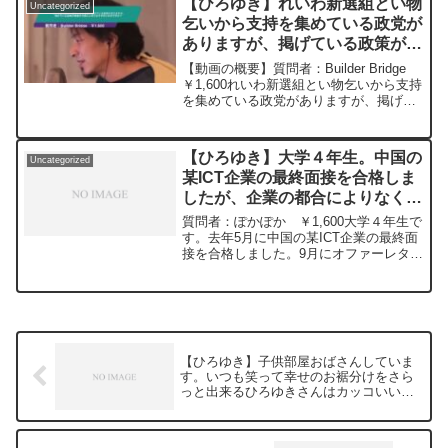
【ひろゆき】れいわ新選組とい物
Uncategorized
日本終わるのではないか心配...
乞いから支持を集めている政党が
ありますが、掲げている政策が実
現不可能だと思うのですがいかが
【動画の概要】質問者：Builder Bridge
ですか？ー ひろゆき切り抜き
￥1,600れいわ新選組とい物乞いから支持
を集めている政党がありますが、掲げて
20231028
いる政策が実現不可能だと思うのですが
いかがですか？国債を擦りまくって怠け
者にお金を配りまくる。これをするとト
【ひろゆき】大学４年生。中国の
Uncategorized
リ...
某ICT企業の最終面接を合格しま
したが、企業の都合によりなくな
りました。訴えるべきでしょう
質問者：ぽかぽか ￥1,600大学４年生で
か？ー ひろゆき切り抜き
す。去年5月に中国の某ICT企業の最終面
接を合格しました。9月にオファーレター
20240112
を頂き、10月に内定式をやる予定でした
が、企業の都合によりなくなりました。
11月にあくまで内々定だから中国本社の
認可が必要と言われしばらく連絡を待っ
てました。昨日会社に呼ばれ日本の新卒
全員審査が通らないため、全員内定取り
【ひろゆき】子供部屋おばさんしていま
消しするかもしれないと言われました。
す。いつも笑って幸せのお裾分けをさら
これは訴えるべきでしょうか？アドバイ
っと出来るひろゆきさんはカッコいい
スを頂きたいです。元動画：能登半島に
ー ひろゆき切り抜き 20240112
最大同時接続✖️40円の寄付をするよ、そ
の３。Erdingerを呑みながら。
2024/01/12 V23