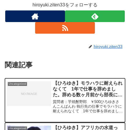
hiroyuki.ziten33をフォローする
hiroyuki.ziten33
関連記事
【ひろゆき】モラハラに耐えられ
Uncategorized
なくて 1年で仕事を辞めまし
た。辞める数ヶ月前から部長にモ
ラハラを受けていると伝えたが自
質問者：芋焼酎野郎 ￥500ひろゆきさ
己都合退社となった。ー ひろゆ
んこんばんわ 執行先の仕事でモラハラに
耐えられなくて 1年で仕事を辞めまし
き切り抜き 20240310
た。辞める数ヶ月前から部長にモラハラ
を受けていると伝えていましたが 自己
都合退社となってしまいました ちなみ
【ひろゆき】アフリカの水道っ
Uncategorized
にハローワークには書類を提出してしま