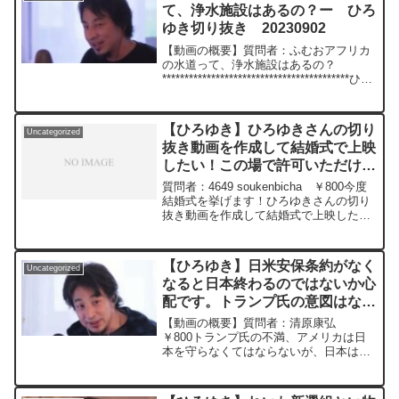
て、浄水施設はあるの？ー ひろ
いました元動画：パートタイム、フルタ
ゆき切り抜き 20230902
イム、エクストラタイム。Nina Blancaを
呑みながら 2024/03/10 D21
【動画の概要】質問者：ふむおアフリカ
https://www.youtube.com/watch?
の水道って、浄水施設はあるの？
v=wBbQ9cp_Mx8***************************
******************************************ひろ
***************ひろゆきさんの動画で、寄
ゆきさんの動画で、寄せられた質問につ
せられた質問について、一問一答形式に
いて、一問一答形式にしてみました。過
してみました。過去にこんな質問してる
去にこんな質問...
かな？と気になったことがあれば、下記
【ひろゆき】ひろゆきさんの切り
Uncategorized
のサイトから検索してみてください。
抜き動画を作成して結婚式で上映
https://hiroyuki-ziten.com/できるだけ、
したい！この場で許可いただけな
多くの質問を今後も編集し、アップロー
いでしょうか？ー ひろゆき切り
ドしていきますので、使いやすいと感じ
質問者：4649 soukenbicha ￥800今度
て頂けたら、いいね！やチャンネル登録
抜き 20240404
結婚式を挙げます！ひろゆきさんの切り
をよろしくお願いします。
抜き動画を作成して結婚式で上映したい
のですが、許可が必要です。ここで許可
もらう他、方法が思いつかず、この場で
許可いただけないでしょうか？PS 新婚
【ひろゆき】日米安保条約がなく
Uncategorized
旅行...
なると日本終わるのではないか心
配です。トランプ氏の意図はなん
だと思いますか？ー ひろゆき切
【動画の概要】質問者：清原康弘
り抜き 20250312
￥800トランプ氏の不満、アメリカは日
本を守らなくてはならないが、日本はア
メリカを守る義務はない！に対して石破
氏は日本は基地提供している重要さを訴
えています。日米安保条約がなくなると