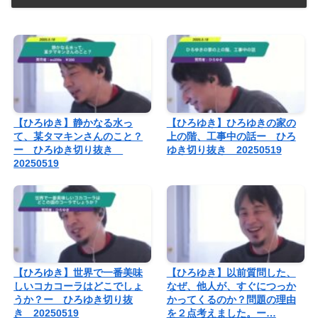
【ひろゆき】静かなる水っ
【ひろゆき】ひろゆきの家の
て、某タマキンさんのこと？
上の階、工事中の話ー ひろ
ー ひろゆき切り抜き
ゆき切り抜き 20250519
20250519
【ひろゆき】世界で一番美味
【ひろゆき】以前質問した、
しいコカコーラはどこでしょ
なぜ、他人が、すぐにつっか
うか？ー ひろゆき切り抜
かってくるのか？問題の理由
き 20250519
を２点考えました。ー…