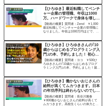
20230317
りと聞きました、日本は戦争をする気が
あるんでしょうか、戦争の予兆などを教
【ひろゆき】最近転職してベンチ
投資・資産運用
えて欲しいです。あと...
ャー企業の管理職、年収は1000
万。ハードワークで身体を壊しそ
うで続けるべきか悩んでいます
【動画の概要】質問者：Zenol ￥1,000
ー ひろゆき切り抜き
最近転職してベンチャー企業の管理職に
なりました。年収は1000万円ほどで、ス
20241201
トックオプション付きの、まぁまぁな待
遇だと思いますが、想像以上のハードワ
ークで入社初月に時間外で言うと100時
【ひろゆき】ひろゆきさんの｢10
ゲーム・アニメ・映画
間を超え...
歳からはじめるプログラミング入
門｣の本、予約しました！ 初心者
だけど理解できるかな。 コツが
【動画の概要】質問者：ヨコ ￥500ひ
あれば教えてください！ー ひろ
ろゆきさんの｢10歳からはじめるプログ
ラミング入門｣の本、予約しました！届く
ゆき切り抜き 20250806
のが楽しみです。 初心者だけど理解でき
るかな。 コツがあれば教えてください！
元動画：夢を見るには覚める必要があ
【ひろゆき】働かないおじさんの
投資・資産運用
る.Panane...
給料が高くてムカつきます。日本
の年功序列は終わらないのでしょ
うか？ー ひろゆき切り抜き
【動画の概要】質問者：長谷川雅春
20240216
￥800働かないおじさんの給料が高くて
ムカつきます。高校生くらいの体力と知