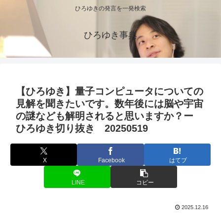
ひろゆきの発言を一発検索
ひろゆき事典
【ひろゆき】量子コンピュータについての
見解を聞きたいです。数年後には脳や宇宙
の謎なども解明されると思いますか？ー
ひろゆき切り抜き 20250519
X
Facebook
はてブ
LINE
コピー
2025.12.16