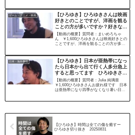
識があれば充分な仕事内容です。勉強は
できるみたいですが何度も同じミスをし
て反省する気もありません。会社は若く
【ひろゆき】ひろゆきさんは映画
ゲーム・アニメ・映画
てやる気のある人に投資す...
好きとのことですが、洋画を観る
ことの方が多いですか？好きな監
督や邦画があったら教えて頂きた
【動画の概要】質問者：まいめろちゃ
いです！ー ひろゆき切り抜き
ん ￥1,600ひろゆきさんは映画好きとの
ことですが、洋画を観ることの方が多い
20240516
ですか？私は邦画のサスペンスや任侠も
のが好きで、特に白石和彌さんの作品が
好きです。ひろゆきさんの好きな監督や
【ひろゆき】日本が亜熱帯になっ
日本・海外事情
邦画があったら教えて...
たら日本から出て行く人多分急上
すると思ってます ひろゆきさん
はどう考えますかー ひろゆき切
【動画の概要】質問者：Julia 純璃亜
り抜き 20230728
￥1,600ひろゆきさんお疲れ様です 日本
は亜熱帯になり四季がなくなり暑い日が
続くようになるって専門家や国連が言っ
ているので 暑いのが嫌いなので、お金
が貯まったら気温が安定していて涼しい
🇬🇧イギリスに...
【ひろゆき】時間は全ての傷を癒すー
ひろゆき切り抜き 20250831