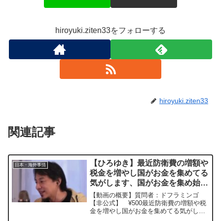
hiroyuki.ziten33をフォローする
hiroyuki.ziten33
関連記事
【ひろゆき】最近防衛費の増額や
日本・海外事情
税金を増やし国がお金を集めてる
気がします、国がお金を集め始め
たら戦争の始まりと聞きました、
【動画の概要】質問者：ドフラミンゴ
日本は戦争をする気があるんでし
【非公式】 ¥500最近防衛費の増額や税
金を増やし国がお金を集めてる気がしま
ょうかー ひろゆき切り抜き
す、国がお金を集め始めたら戦争の始ま