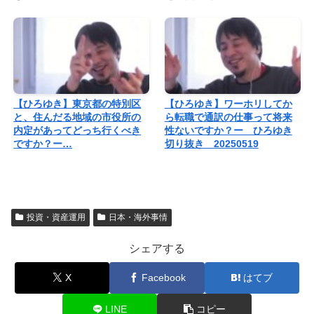
【ひろゆき】東京都の特別区
【ひろゆき】ワーホリしてか
と、住んだる地域の市役所の
ら転職で通訳の仕事って将来
内定があってどっち行くべき
性ないですか？ー ひろゆき
ですか？ー…
切り抜き 20250519
投資・資産運用
日本・海外事情
シェアする
X
Facebook
はてブ
LINE
コピー