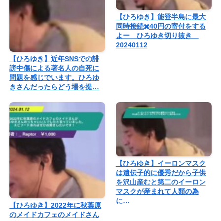
【ひろゆき】能登半島に最大
同時接続✖️40円の寄付をする
よー ひろゆき切り抜き
20240112
【ひろゆき】近年SNSでの誹
謗中傷による著名人の自死に
問題を感じでいます。ひろゆ
きさんだったらどう場を提…
【ひろゆき】イーロンマスク
は遺伝子的に優秀だから子供
を沢山産むと第二のイーロン
マスクが産まれて人類の為
に…
【ひろゆき】2022年に秋葉原
のメイドカフェのメイドさん