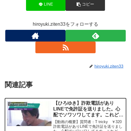
LINE
コピー
hiroyuki.ziten33をフォローする
hiroyuki.ziten33
関連記事
【ひろゆき】詐欺電話があり
Uncategorized
LINEで免許証を送りました。心
配でソワソワしてます。これどう
なりますか？ー ひろゆき切り抜
【動画の概要】質問者：T tricky ￥320
き 20250625
詐欺電話がありLINEで免許証を送りまし