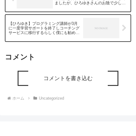
ましたが、ひろゆきさんのお陰で少しだ
けほぐれました。有難うございますー
ひろゆき切り抜き 20240112
【ひろゆき】プログラミング講師が3月
に一度学習サポートを終了しコーチング
サービスに移行するらしく僕にも勧めて
きた。１カ月３万。受ける価値は？ー
ひろゆき切り抜き 20240112
コメント
コメントを書き込む
ホーム
Uncategorized