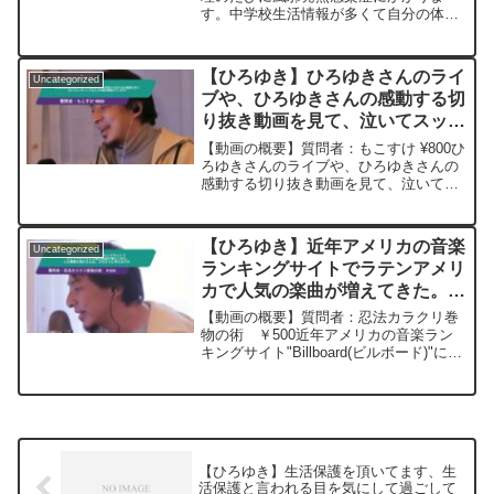
す。中学校生活情報が多くて自分の体調
に気がつかないと。本人もまわりとの違
和感を感じ一度家庭医療センターで多方
面から診てもらって娘も少しずつ自分の
【ひろゆき】ひろゆきさんのライ
Uncategorized
体調管理が出...
ブや、ひろゆきさんの感動する切
り抜き動画を見て、泣いてスッキ
リしてなんとか毎日頑張れていま
【動画の概要】質問者：もこすけ ¥800ひ
す! ー ひろゆき切り抜き
ろゆきさんのライブや、ひろゆきさんの
感動する切り抜き動画を見て、泣いてス
20241107
ッキリしてなんとか毎日頑張れています!
ひろゆきさん、切り抜き動画を作られて
いらっしゃるみなさんに感謝しています!
【ひろゆき】近年アメリカの音楽
Uncategorized
少ない金額...
ランキングサイトでラテンアメリ
カで人気の楽曲が増えてきた。こ
の現象を博之さんは、どのように
【動画の概要】質問者：忍法カラクリ巻
考えますか。ー ひろゆき切り抜
物の術 ￥500近年アメリカの音楽ラン
キングサイト"Billboard(ビルボード)"にて
き 20240228
移民の曲、即ちラテンアメリカで人気の
楽曲が増えてきたのに驚いています。中
でも年間売り上げベスト100に楽曲が入
って...
【ひろゆき】生活保護を頂いてます、生
活保護と言われる目を気にして過ごして