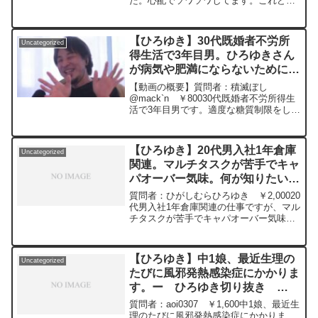
た。心配でソワソワしてます。これどう
なりますか？元動画：一度の失敗は、二
度目の成功のための教訓。Bière de
Meaux W23 ひろゆきさん...
【ひろゆき】30代既婚者不労所
Uncategorized
得生活で3年目男。ひろゆきさん
が病気や肥満にならないために心
がけていることはなんですか？
【動画の概要】質問者：積滅ぼし
ー ひろゆき切り抜き
@mack`n ￥80030代既婚者不労所得生
活で3年目男です。適度な糖質制限をして
20240522
おやつもほぼ食べていないのに、1ヶ月に
1.2回の外食で太ります。たまに帰省する
時に実家の飯を食い太ります。てひろゆ
【ひろゆき】20代男入社1年倉庫
Uncategorized
きさんが病気...
関連。マルチタスクが苦手でキャ
パオーバー気味。何が知りたいか
がまとめて始まる前に聞ききれれ
質問者：ひがしむらひろゆき ￥2,00020
ばいいのですが苦手ですー ひろ
代男入社1年倉庫関連の仕事ですが、マル
チタスクが苦手でキャパオーバー気味で
ゆき切り抜き 20240516
す。発送の現場をやっていますが最近は
他の現場を同時に進めなくてはならない
です。やったことのない現場でどこまで
【ひろゆき】中1娘、最近生理の
Uncategorized
を進めるかどう...
たびに風邪発熱感染症にかかりま
す。ー ひろゆき切り抜き
20241008
質問者：aoi0307 ￥1,600中1娘、最近生
理のたびに風邪発熱感染症にかかりま