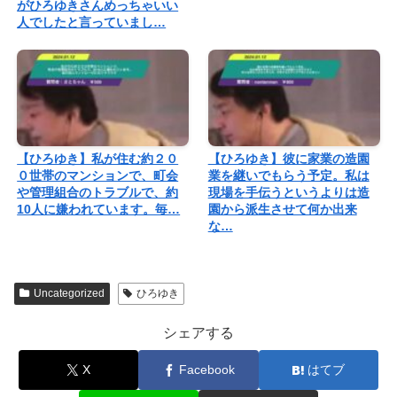
がひろゆきさんめっちゃいい
人でしたと言っていまし…
【ひろゆき】私が住む約２０
【ひろゆき】彼に家業の造園
０世帯のマンションで、町会
業を継いでもらう予定。私は
や管理組合のトラブルで、約
現場を手伝うというよりは造
10人に嫌われています。毎…
園から派生させて何か出来
な…
Uncategorized
ひろゆき
シェアする
X
Facebook
はてブ