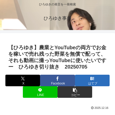
ひろゆきの発言を一発検索
ひろゆき事典
【ひろゆき】農業とYouTubeの両方でお金
を稼いで売れ残った野菜を無償で配って、
それも動画に撮っYouTubeに使いたいです
ー ひろゆき切り抜き 20250705
X
Facebook
はてブ
LINE
コピー
2025.12.16