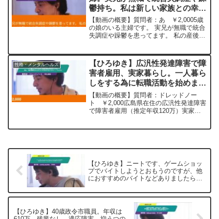
鬱持ち。私は新しい家族との幸せ
や平穏を優先し、兄とは絶縁。私
【動画の概要】質問者：あ ￥2,0005歳
は幸せ、兄は孤独。わたしの判断
の娘のいる主婦です。 実兄が無職で統合
失調症や躁鬱を患ってます。 私の産後と
は間違っている？ー ひろゆき切
兄の躁が強い時期が重なり、1日中電話や
り抜き20231018
LINEで攻撃される事が続き結構影響を受
けました。 新しい家族との幸せや平穏を
【ひろゆき】広汎性発達障害で障
性格・メンタルヘルス
優先し...
害者雇用、実家暮らし。一人暮ら
しをする為に転職活動を始めまし
たが、母に「知的障害なんだから
【動画の概要】質問者：ドレッドノー
できるわけないだろ！」マジギレ
ト ￥2,000広島県在住の広汎性発達障害
で障害者雇用（推定年収120万）実家暮
ー ひろゆき切り抜き
らしの者です。ひろゆきさん、初めまし
20240310
て今年から長年の目標であるバイク新車
現金一括購入＆一人暮らしをする為に転
職活動を始めました...
【ひろゆき】ニートです、ゲームショッ
プでバイトしようとおもうのですが、他
におすすめのバイトなどありましたら教
えてくださいー ひろゆき切り抜き
20250625
【ひろゆき】40歳政令市職員。年収は
610万、残業なし。適応障害、抑うつの