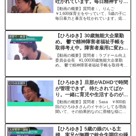
吐かれています。毎日精神すり減
らしてます。辛いです。ー ひろ
【動画の概要】質問者：。りんご
ゆき切り抜き 20230317
￥1,600保育士をやっていて、5歳の子に
毎日暴力と暴言を吐かれています。痣も
出来てるし、「保育士失格だよね」「死
ねばいいのに」等言われて精神的に参っ
てます。園長、主任からのパワハラもあ
【ひろゆき】30歳無能大企業勤
子育て・教育
り、鬱病になったのに休...
め。 鬱で精神障害者福祉手帳を
取得考え中。障害者雇用に変わる
と子会社出向で営業から清掃員に
【動画の概要】質問者：ラブドール向上
変わります。営業マンに戻れる気
委員会会長 ¥1,00030歳無能大企業勤
め。 鬱で精神障害者福祉手帳を取得考え
が知れませんー ひろゆき切り抜
ています。ですが、障害者雇用に変わる
き 20240326
と子会社出向でやる事が営業から清掃員
に変わります。上司からのパワハラで鬱
【ひろゆき】旦那がADHDで時間
ひろゆき雑談
発症したのでこん...
が管理できず、待たされてばか
り。一緒に育児や生活するのが辛
い。どうしたら相手に時間を奪わ
【動画の概要】質問者：Sasa ￥800前
れる怒りから抜け出せるでしょう
回のひろゆきさんのイヤホンしてる理由
聞いて、その効果的なのに滑稽な様に爆
か？ー ひろゆき切り抜き
笑しました！大好きです！質問は、旦那
20231025
（お互い愛してます）がADHDで時間が
管理できず、すぐに別の事に気が逸れて
【ひろゆき】5歳の娘のいる主
人生哲学・論破
待たされてばかり...
婦。実兄が無職で統合失調症や躁