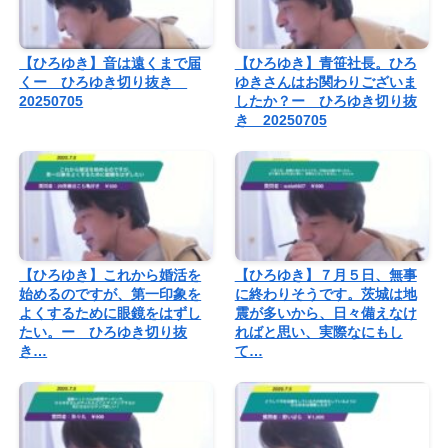
【ひろゆき】音は遠くまで届
【ひろゆき】青笹社長。ひろ
くー ひろゆき切り抜き
ゆきさんはお関わりございま
20250705
したか？ー ひろゆき切り抜
き 20250705
【ひろゆき】これから婚活を
【ひろゆき】７月５日、無事
始めるのですが、第一印象を
に終わりそうです。茨城は地
よくするために眼鏡をはずし
震が多いから、日々備えなけ
たい。ー ひろゆき切り抜
ればと思い、実際なにもし
き…
て…