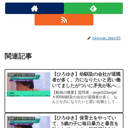
hiroyuki.ziten33
関連記事
【ひろゆき】幼馴染の会社が退職
性格・メンタルヘルス
者が多く、力になりたいと思い働
いてましたがついに矛先が私へ向
き鬱と診断され退職。友人関係も
【動画の概要】質問者：angel103angel
崩壊、LINEなどブロックー ひ
￥800幼馴染の会社が退職者が多く、な
んとか力になりたいと思い右腕として働
ろゆき切り抜き 20240216
いてましたがついに矛先が私へ向き鬱と
診断され退職。最後もヒステリックに罵
声を浴びせられ、友人関係も崩壊、LINE
【ひろゆき】保育士をやってい
性格・メンタルヘルス
など...
て、5歳の子に毎日暴力と暴言を