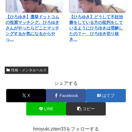
【ひろゆき】選挙ドットコム
【ひろゆき】どうして不妊治
の投票マッチング。ひろゆき
療をしている方の批判をして
さんがやったらどことマッチ
いるようにひろゆきは理解し
ングするか気になるからや
たの？ー ひろゆき切り抜
っ…
き…
性格・メンタルヘルス
シェアする
X
Facebook
はてブ
LINE
コピー
hiroyuki.ziten33をフォローする