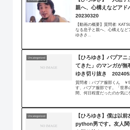
親へ、心構えなどア
20230320
【動画の概要】質問者: KAT
なる息子と親へ、心構えなどアドバイスお願いし
ゆきさ...
【ひろゆき】パプアニ
Uncategorized
てきた」のマンガが無
ゆき切り抜き 202405
質問者：パプア服部くん ￥5
す、パプア服部です。「世界
間、何日程度だったのか気にな
【ひろゆき】僕は以前
Uncategorized
python男です。友