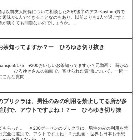
4
は以前友人関係について相談した20代後半のアスペpython男で
で趣味が1人でできることなのもあり、以前よりも1人で過ごすこ
が狭くても問題ないのでしょうか。...
お茶知ってますか？ー ひろゆき切り抜き
ansjon5175 ¥200おいしいお茶知ってますか？元動画： 蒔かぬ
A S00 ひろゆきさんの動画で、寄せられた質問について、一問一
こんな質問...
のプリクラは、男性のみの利用を禁止してる所が多
差別で、アウトですよね！？ー ひろゆき切り抜
てもらった。 ￥200ゲーセンのプリクラは、男性のみの利用を禁
は完全に差別で、アウトですよね！？元動画：世界も日本も予想
Rousseを吞みながら。M...