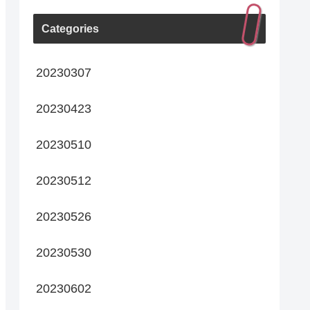
Categories
20230307
20230423
20230510
20230512
20230526
20230530
20230602