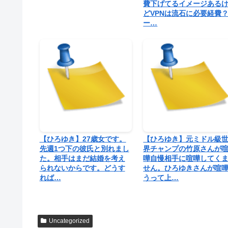
費下げてるイメージある
どVPNは流石に必要経費
ー…
【ひろゆき】27歳女です。
【ひろゆき】元ミドル級
先週1つ下の彼氏と別れまし
界チャンプの竹原さんが
た。相手はまだ結婚を考え
嘩自慢相手に喧嘩してく
られないからです。どうす
せん。ひろゆきさんが喧
れば…
うって上…
Uncategorized