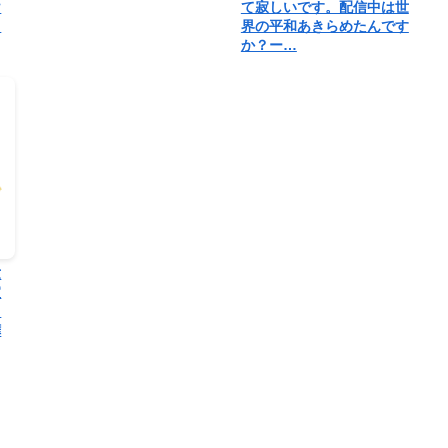
け
て寂しいです。配信中は世
？
界の平和あきらめたんです
か？ー…
世
喧
ま
嘩