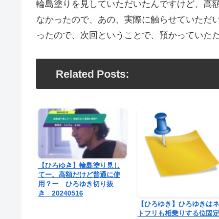
輪島塗りを見していただいたんですけど、高
なかったので、あの、実際に触らせていただ
ったので、次回ということで、預かっていた
Related Posts:
【ひろゆき】輪島塗り見し
てー。高額だけど普通に使
用？ー ひろゆき切り抜
き 20240516
【ひろゆき】ひろゆきは
トフリも相乗りする位固