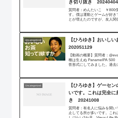
き切り抜き 2024040
質問者：めんたいこ ￥800僕
す。僕は運動とゲームが好き
とが増えたのですが、友人関係
【ひろゆき】おいしい
Uncategorized
202051129
【動画の概要】質問者：@eva
種は生えぬ PanameIP
答形式にしてみました。過去に
【ひろゆき】ゲーセン
Uncategorized
いです。これは完全に
き 20241008
質問者：有名人に悩みを聞い
止してる所が多いです。これ
しづらい2か月。Vieux-Lille 