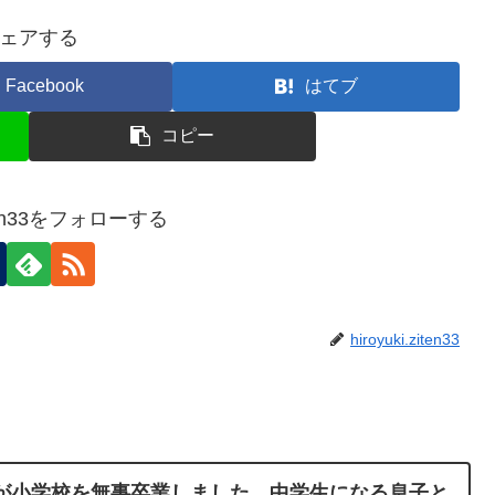
ェアする
Facebook
はてブ
コピー
ziten33をフォローする
hiroyuki.ziten33
が小学校を無事卒業しました。中学生になる息子と