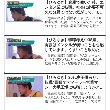
納得してます。しかし、入社前に自分が
【ひろゆき】倉庫で働いた後、エ
転職・就職
実力を発揮できる...
ンタメ業に転職。社会に必要不可
欠な分野ではない気がして、モチ
ベーションが保てない。インフラ
【動画の概要】質問者：ぷーた ￥800
業等に転職した方がいい？ー ひ
倉庫で働いた後、エンタメ業で働いてる
のですが、社会に必要不可欠な分野では
ろゆき切り抜き 20250628
ない気がして、モチベーションが保てま
せん。倉庫などのインフラ業等に転職し
た方がいいでしょうか。エンタメ業に勤
【ひろゆき】転職考え中38歳。
子育て・教育
めるということは社会に...
両親はメンタルが弱いことを心配
しています。うまいこと収めたく
ご教授ねがいますー ひろゆき切
【動画の概要】質問者：MAD マッコイ
り抜き 20240314
3 ￥1,000ひろゆきさん今晩は。私は今
転職を考えている38歳です。現職は地元
企業で職場イジメを受けていましす。大
手企業に面接の機会をいただきましたが
うっかり両親に面接を受けることを話し
【ひろゆき】30代妻子供有り。
子育て・教育
止められてます...
転職4回目でディーラー営業マ
ン。大手工場に転職しようかと迷
ってます。工場勤務10年経験あ
【動画の概要】質問者：派ハメハメ
ります。ご意見お聞かせ下さ
￥800こんばんは。30代妻子供有り。転
職4回目でディーラー営業マンしてます。
い。 ひろゆき切り抜き
3年目ですが、やる事が多すぎてやる気が
20240109
全くなくなりました。そこそこ売れてる