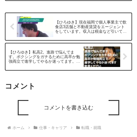
と思いますが性格上合わないと感じてま
す。 大手工場に転...
【ひろゆき】現在福岡で個人事業主で飲
食店3店舗と不動産賃貸をエージェント
をしています。収入は税金など引いても
毎月100〜150万ほど。ひろゆきさんなら
何をしますか？ーひろゆき切り抜き
20250519
【ひろゆき】私高2。進路で悩んでま
す。ボクシングをガチるために高卒か勉
強両立で進学してやるか迷ってます。助
言ー ひろゆき切り抜き 20251008
コメント
コメントを書き込む
ホーム
仕事・キャリア
転職・就職