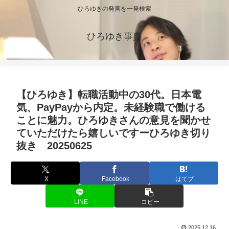
ひろゆきの発言を一発検索
ひろゆき事典
【ひろゆき】転職活動中の30代。日本電
気、PayPayから内定。未経験職で働ける
ことに魅力。ひろゆきさんの意見を聞かせ
ていただけたら嬉しいですーひろゆき切り
抜き 20250625
X
Facebook
はてブ
LINE
コピー
2025.12.16