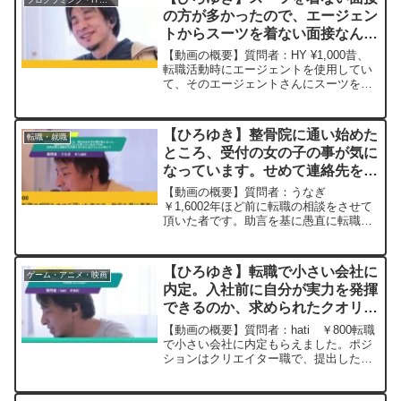
の方が多かったので、エージェン
トからスーツを着ない面接なんて
あるんですか? と言われたー ひ
【動画の概要】質問者：HY ¥1,000昔、
ろゆき切り抜き 20250205
転職活動時にエージェントを使用してい
て、そのエージェントさんにスーツを着
ない面接なんてあるんですか? と言われ
たことがあります。私自身はむしろスー
ツを着ない面接の方が多かったので、そ
【ひろゆき】整骨院に通い始めた
転職・就職
んなことを言う...
ところ、受付の女の子の事が気に
なっています。せめて連絡先を交
換したいと思っているのですが、
【動画の概要】質問者：うなぎ
店員な等と連絡先を交換するため
￥1,6002年ほど前に転職の相談をさせて
頂いた者です。助言を基に愚直に転職活
にはどうしたら良いでしょうか？
動を行い無事大手半導体会社に勤務する
ー 20240109
こととなりました。その節はお世話にな
りました。さて、転職で金銭的にも余裕
【ひろゆき】転職で小さい会社に
ゲーム・アニメ・映画
が出てきて兼ねてから患っ...
内定。入社前に自分が実力を発揮
できるのか、求められたクオリテ
ィを提供できるのか不安。不安を
【動画の概要】質問者：hati ￥800転職
取っ払う方法は？ー ひろゆき切
で小さい会社に内定もらえました。ポジ
ションはクリエイター職で、提出したポ
り抜き 20250625
ートフォリオから技術を買って貰えまし
た。また、経験も大きく積めるところで