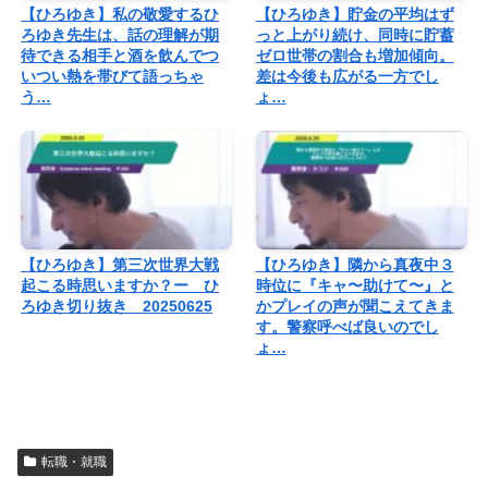
【ひろゆき】私の敬愛するひ
【ひろゆき】貯金の平均はず
ろゆき先生は、話の理解が期
っと上がり続け、同時に貯蓄
待できる相手と酒を飲んでつ
ゼロ世帯の割合も増加傾向。
いつい熱を帯びて語っちゃ
差は今後も広がる一方でし
う…
ょ…
【ひろゆき】第三次世界大戦
【ひろゆき】隣から真夜中３
起こる時思いますか？ー ひ
時位に『キャ〜助けて〜』と
ろゆき切り抜き 20250625
かプレイの声が聞こえてきま
す。警察呼べば良いのでし
ょ…
転職・就職