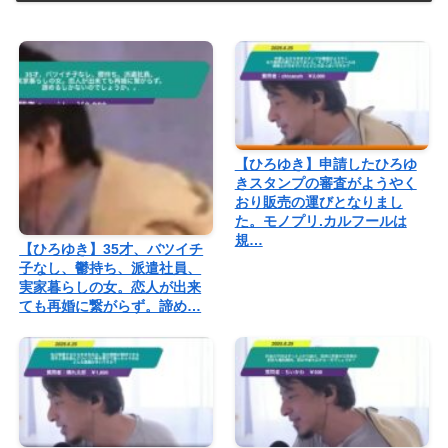
【ひろゆき】申請したひろゆ
きスタンプの審査がようやく
おり販売の運びとなりまし
た。モノプリ.カルフールは
規…
【ひろゆき】35才、バツイチ
子なし、鬱持ち、派遣社員、
実家暮らしの女。恋人が出来
ても再婚に繋がらず。諦め…