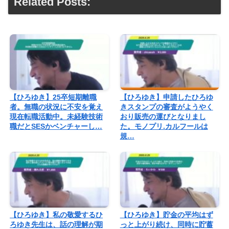
Related Posts:
【ひろゆき】25卒短期離職
【ひろゆき】申請したひろゆ
者。無職の状況に不安を覚え
きスタンプの審査がようやく
現在転職活動中。未経験技術
おり販売の運びとなりまし
職だとSESかベンチャーし…
た。モノプリ.カルフールは
規…
【ひろゆき】私の敬愛するひ
【ひろゆき】貯金の平均はず
ろゆき先生は、話の理解が期
っと上がり続け、同時に貯蓄