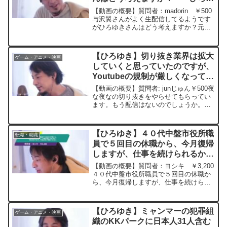
き切り抜き 20250505
【動画の概要】質問者：madorin ￥500
与沢翼さんがよく生配信してるようです
がひろゆきさんはどう考えますか？元動
画：神と感動は心の中に居る。AIも何
れ。Leffe rouge ひろゆきさんの
動画で、寄せられた質問について、一問
【ひろゆき】切り抜き業界は拡大
ゲーム・アニメ・映画
一...
していくと思っていたのですが、
Youtubeの規制が厳しくなってい
るので、もうオワコンでしょう
【動画の概要】質問者: junじゅん￥500夜
か。ー ひろゆき切り抜き
な夜なの切り抜きをやらせてもらってい
ます。もう配信はないのでしょうか。切
20230320
り抜き業界は拡大していくと思っていた
のですが、Youtubeの規制が厳しくなっ
ているので、もうオワコンでしょうか。
【ひろゆき】４０代中盤市役所職
転職・就職
コナンと...
員で５回目の休職から、今月復帰
しますが、仕事を続けられるか、
不安があります。対処法をご教授
【動画の概要】質問者：ヨシキ ￥3,200
ください。ー ひろゆき切り抜
４０代中盤市役所職員で５回目の休職か
ら、今月復帰しますが、仕事を続けられ
き 20250109
るか、不安があります。対処法をご教授
ください。元動画：足の価値を知りたい
なら頭で立ってみよ。Bellerose IPA
【ひろゆき】ミャンマーの犯罪組
ゲーム・アニメ・映画
202...
織のKKパークに日本人31人含む