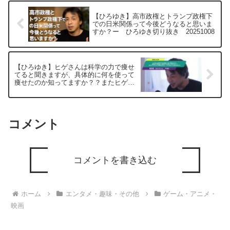
【ひろゆき】高市政権とトランプ政権下
での日米関係って今後どうなると思いま
すか？ー ひろゆき切り抜き 20251008
【ひろゆき】ヒゲさんは科学の力で痩せ
てると聞きますが、具体的に何を使って
痩せたのか知ってますか？？またヒゲさ
んから母乳が出たら、ひろゆきさんは飲
みますかー ひろゆき切り抜き
20250604
コメント
コメントを書き込む
ホーム
エンタメ・趣味・その他
ゲーム・アニメ・
映画