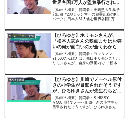
世界各国1万人が監禁暴行され特
殊詐欺してるそうですー ひろゆ
【動画の概要】質問者：應義塾大学薬学
き切り抜き 20250221
部出身 ¥200ミャンマーの犯罪組織のKK
パークに日本人31人含む世界各国1万人
が監禁暴行され特殊詐欺してるそうです
元動画：「雪は静かに降る」
INTRAMUROS J00 ひろゆきさ
【ひろゆき】ホリモンさんが、
ゲーム・アニメ・映画
んの動画で、寄...
「松本人志さんの映画またはお笑
いの何が面白いのが全くわからな
い」 みたいなことを仰ってまし
【動画の概要】質問者：ヨッタマン
た。見解や感想をお聞かせくださ
¥1,600こんばんは。先日ホリモンことホ
リモンさんが、自身の動画内で 「松本人
い。ー ひろゆき切り抜き
志さんの映画またはお笑いの何が面白い
20230317
のが全くわからない」 みたいなことを仰
ってましたがそれについてひろゆきさん
【ひろゆき】川崎でノーヘル原付
ひろゆき雑談
の見解や感想をお...
きの小学生が目撃されたそうです
が、ひろゆきさんが先生ならどう
対応しますか？赴任が怖いです
【動画の概要】質問者：S NISSY
ー ひろゆき切り抜き
￥500川崎でノーヘル原付きの小学生が
目撃されたそうですが、ひろゆきさんが
20241008
先生ならどう対応しますか？赴任が怖い
です元動画：世界も日本も予想しづらい2
か月。Vieux-Lille Rousseを吞みながら...