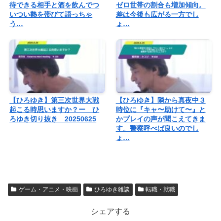
待できる相手と酒を飲んでつ
ゼロ世帯の割合も増加傾向。
いつい熱を帯びて語っちゃ
差は今後も広がる一方でし
う…
ょ…
【ひろゆき】第三次世界大戦
【ひろゆき】隣から真夜中３
起こる時思いますか？ー ひ
時位に『キャ〜助けて〜』と
ろゆき切り抜き 20250625
かプレイの声が聞こえてきま
す。警察呼べば良いのでし
ょ…
ゲーム・アニメ・映画
ひろゆき雑談
転職・就職
シェアする